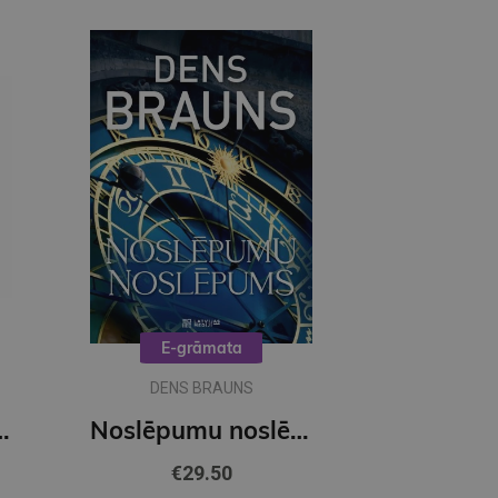
E-grāmata
DENS BRAUNS
OBUSS - Citroni
Noslēpumu noslēpums (e-grāmata)
€29.50