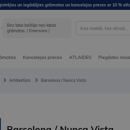
istrējies un iegādājies grāmatas un kancelejas preces ar 10 % atla
Bez laba lasītāja nav labas
grāmatas. / Emersons /
āmatas
Kancelejas preces
ATLAIDES
Piegādes nosa
Arhitektūra
Barselona / Nunca Vista
Barselona / Nunca Vista