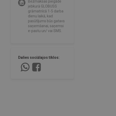
Bezmaksas piegāde
jebkurā GLOBUSS
grāmatnīcā 1-5 darba
dienu laikā, kad
pasūtījums būs gatavs
saņemšanai, saņemsi
e-pastu un/ vai SMS.
Dalies sociālajos tīklos: