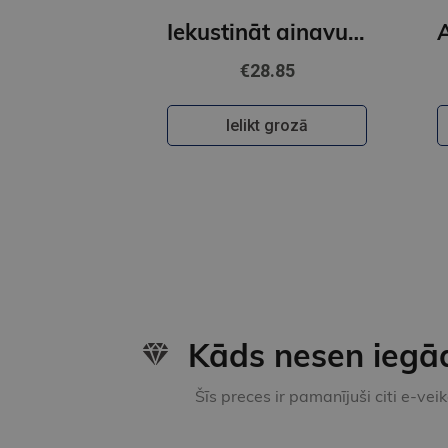
Iekustināt ainavu telpu. Ainavu darbnīcas stāsti
€28.85
Ielikt grozā
Kāds nesen iegā
Šīs preces ir pamanījuši citi e-vei