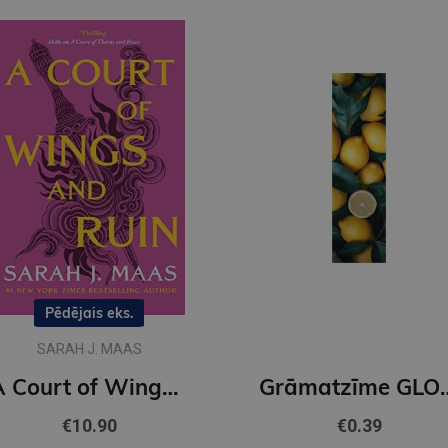
Pēdējais eks.
SARAH J. MAAS
A Court of Wings and Ruin : 3
Grāmatzīme GL
€10.90
€0.39