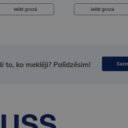
Ielikt grozā
Ielikt grozā
i to, ko meklēji? Palīdzēsim!
Sazin