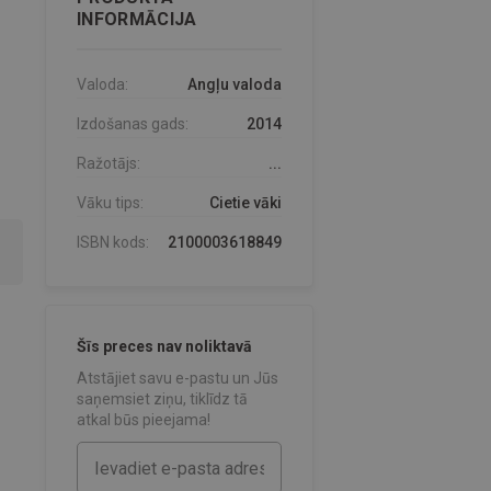
INFORMĀCIJA
Valoda:
Angļu valoda
Izdošanas gads:
2014
Ražotājs:
...
Vāku tips:
Cietie vāki
ISBN kods:
2100003618849
Šīs preces nav noliktavā
Atstājiet savu e-pastu un Jūs
saņemsiet ziņu, tiklīdz tā
atkal būs pieejama!