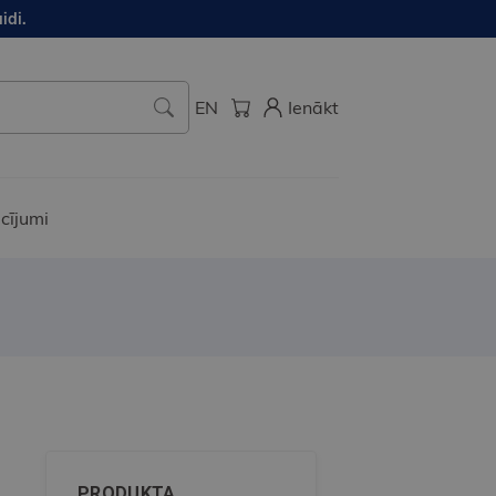
idi.
EN
Ienākt
cījumi
PRODUKTA