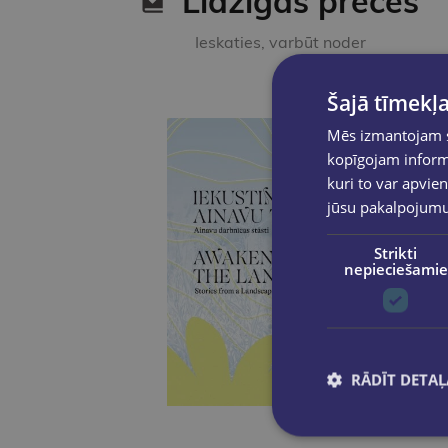
Līdzīgas preces
Ieskaties, varbūt noder
Šajā tīmekļa
Mēs izmantojam sī
kopīgojam informā
kuri to var apvien
jūsu pakalpojum
Strikti
nepieciešamie
RĀDĪT DETAĻ