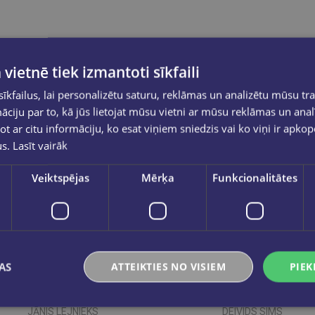
 vietnē tiek izmantoti sīkfaili
kfailus, lai personalizētu saturu, reklāmas un analizētu mūsu tra
ciju par to, kā jūs lietojat mūsu vietni ar mūsu reklāmas un anal
ot ar citu informāciju, ko esat viņiem sniedzis vai ko viņi ir apko
us.
Lasīt vairāk
Veiktspējas
Mērķa
Funkcionalitātes
AS
ATTEIKTIES NO VISIEM
PIEK
Pēdējais eks.
JĀNIS LEJNIEKS
DEIVIDS SIMS