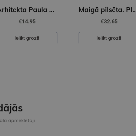
Arhitekta Paula Mandelštama trešais stils
Maigā pilsēta. Plānojuma idejas ērta
€14.95
€32.65
Ielikt grozā
Ielikt grozā
dājās
kala apmeklētāji