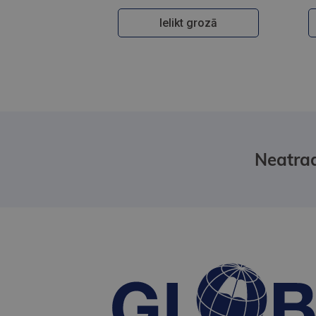
Ielikt grozā
Neatrad