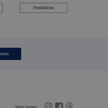
Pieslēdzies
āties
Seko mums: