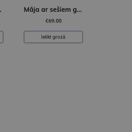
i dzīvei pilsētā
Māja ar sešiem gulbjiem
€69.00
Ielikt grozā