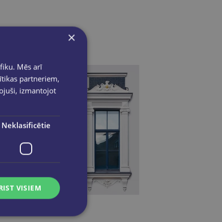
×
fiku. Mēs arī
ītikas partneriem,
pojuši, izmantojot
Neklasificētie
RIST VISIEM