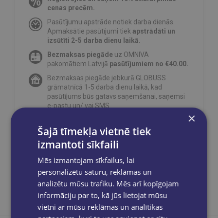
cenas precēm.
Pasūtījumu apstrāde notiek darba dienās.
Apmaksātie pasūtījumi tiek
apstrādāti un
izsūtīti 2-5 darba dienu laikā.
Bezmaksas piegāde
uz OMNIVA
pakomātiem Latvijā
pasūtījumiem no €40.00.
Bezmaksas piegāde jebkurā GLOBUSS
grāmatnīcā 1-5 darba dienu laikā, kad
pasūtījums būs gatavs saņemšanai, saņemsi
e-pastu un/ vai SMS.
×
Šajā tīmekļa vietnē tiek
izmantoti sīkfaili
Dalies sociālajos tīklos:
Mēs izmantojam sīkfailus, lai
personalizētu saturu, reklāmas un
analizētu mūsu trafiku. Mēs arī kopīgojam
informāciju par to, kā jūs lietojat mūsu
vietni ar mūsu reklāmas un analītikas