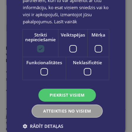
partneriem, kuri to var apvienot ar citu
informāciju, ko esat viņiem sniedzis vai ko
viņi ir apkopojuši, izmantojot jūsu
pakalpojumus.
Lasīt vairāk
Produkta apraksts
Strikti
Veiktspējas
Mērķa
nepieciešamie
Intīmā, spēcīgā un iedvesmojošā atmiņu grāmata, ko
veidojusi bijusī ASV pirmā lēdija, tagad Sunday Times
bestsellers Nr.1 ​​
Funkcionalitātes
Neklasificētie
'Patiesa lapu vērotāja, pilna ar tuvību un pārdomas 'Vakara
standarts
' Pulēta memuāru pērle 'New York Times
PIEKRIST VISIEM
' Bagāts, izklaidējošs un atklāts memuārs. Un kopumā Obama ir
ATTEIKTIES NO VISIEM
jautrs cilvēks, kuram sēdēt blakus, kad viņa stāsta jums par
savu dzīvi. . . tā ir tikpat skaisti uzrakstīta kā jebkura
RĀDĪT DETAĻAS
daiļliteratūra 'i