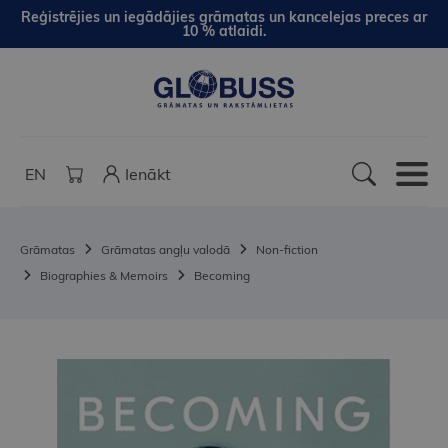
Reģistrējies un iegādājies grāmatas un kancelejas preces ar
10 % atlaidi.
EN
Ienākt
Grāmatas
Grāmatas angļu valodā
Non-fiction
Biographies & Memoirs
Becoming