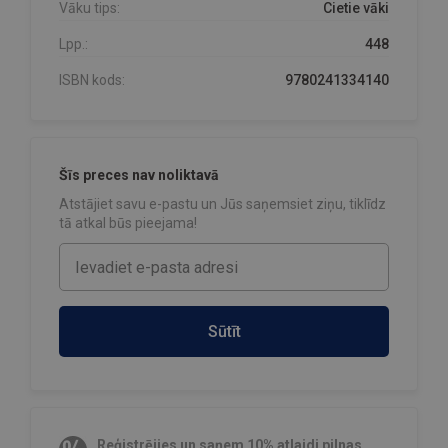
Vāku tips:
Cietie vāki
Lpp.:
448
ISBN kods:
9780241334140
Šīs preces nav noliktavā
Atstājiet savu e-pastu un Jūs saņemsiet ziņu, tiklīdz
tā atkal būs pieejama!
Sūtīt
Reģistrējies un saņem 10% atlaidi pilnas