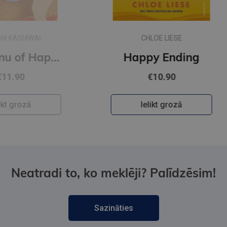
CHLOE LIESE
The Menu of Happiness
Happy Ending
€10.90
Ielikt grozā
Neatradi to, ko meklēji? Palīdzēsim!
Sazināties