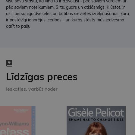
visu savu stāstu, kā viņa to ir dzīvojusi - pēc saviem vārdiem un
pēc saviem noteikumiem. Silts, gudrs un atklāsmīgs, Kļūstot, ir
dziļi personīga dvēseles un būtības sievietes izrēķināšanās, kura
ir pastāvīgi ignorējusi cerības - un kuras stāsts mūs iedvesmo
darīt to pašu.
Līdzīgas preces
Ieskaties, varbūt noder