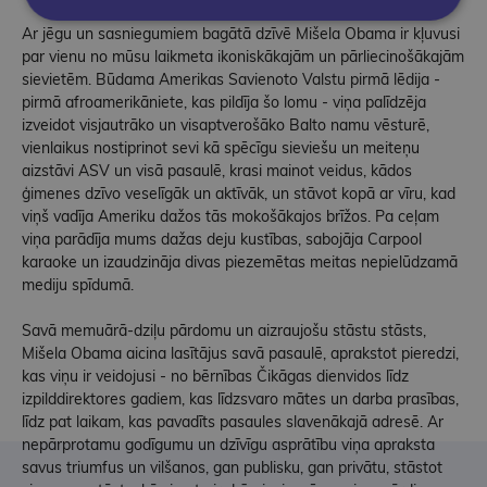
Ar jēgu un sasniegumiem bagātā dzīvē Mišela Obama ir kļuvusi
par vienu no mūsu laikmeta ikoniskākajām un pārliecinošākajām
sievietēm. Būdama Amerikas Savienoto Valstu pirmā lēdija -
pirmā afroamerikāniete, kas pildīja šo lomu - viņa palīdzēja
izveidot visjautrāko un visaptverošāko Balto namu vēsturē,
vienlaikus nostiprinot sevi kā spēcīgu sieviešu un meiteņu
aizstāvi ASV un visā pasaulē, krasi mainot veidus, kādos
ģimenes dzīvo veselīgāk un aktīvāk, un stāvot kopā ar vīru, kad
viņš vadīja Ameriku dažos tās mokošākajos brīžos. Pa ceļam
viņa parādīja mums dažas deju kustības, sabojāja Carpool
karaoke un izaudzināja divas piezemētas meitas nepielūdzamā
mediju spīdumā.
Savā memuārā-dziļu pārdomu un aizraujošu stāstu stāsts,
Mišela Obama aicina lasītājus savā pasaulē, aprakstot pieredzi,
kas viņu ir veidojusi - no bērnības Čikāgas dienvidos līdz
izpilddirektores gadiem, kas līdzsvaro mātes un darba prasības,
līdz pat laikam, kas pavadīts pasaules slavenākajā adresē. Ar
nepārprotamu godīgumu un dzīvīgu asprātību viņa apraksta
savus triumfus un vilšanos, gan publisku, gan privātu, stāstot