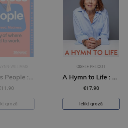
S
GISELE PELICOT
Careless People : A story of where I used to work (s)
A Hymn to Life : Shame has to Change Sides
€17.90
Ielikt grozā