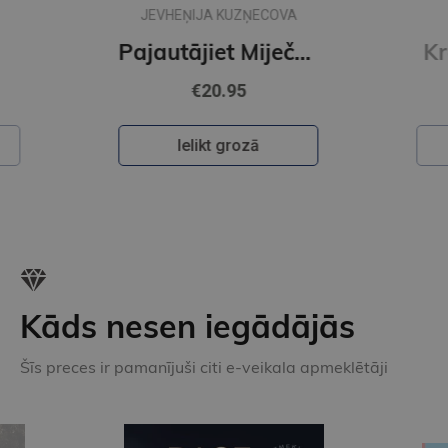
A
IKARS PIEBALGS
Pajautājiet Miječkai
Krāsainā pasaule
€22.50
Ielikt grozā
Kāds nesen iegādājās
Šīs preces ir pamanījuši citi e-veikala apmeklētāji