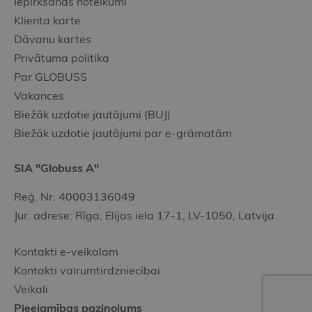
Iepirkšanās noteikumi
Klienta karte
Dāvanu kartes
Privātuma politika
Par GLOBUSS
Vakances
Biežāk uzdotie jautājumi (BUJ)
Biežāk uzdotie jautājumi par e-grāmatām
SIA "Globuss A"
Reģ. Nr. 40003136049
Jur. adrese: Rīga, Elijas iela 17-1, LV-1050, Latvija
Kontakti e-veikalam
Kontakti vairumtirdzniecībai
Veikali
Pieejamības paziņojums