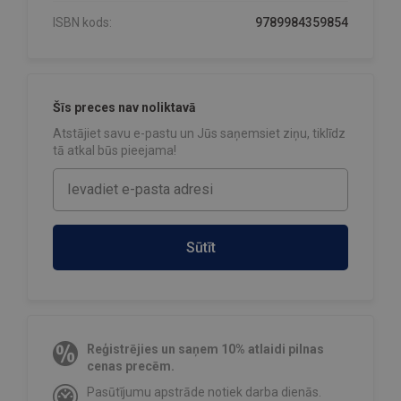
ISBN kods:
9789984359854
Šīs preces nav noliktavā
Atstājiet savu e-pastu un Jūs saņemsiet ziņu, tiklīdz
tā atkal būs pieejama!
Sūtīt
Reģistrējies un saņem 10% atlaidi pilnas
cenas precēm.
Pasūtījumu apstrāde notiek darba dienās.