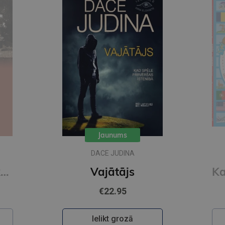
Atlaide
Karšu un karogu grāmata
€19.95
€7.95
Ielikt grozā