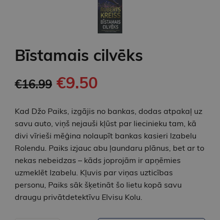
Bīstamais cilvēks
€9.50
€16.99
Kad Džo Paiks, izgājis no bankas, dodas atpakaļ uz
savu auto, viņš nejauši kļūst par liecinieku tam, kā
divi vīrieši mēģina nolaupīt bankas kasieri Izabelu
Rolendu. Paiks izjauc abu ļaundaru plānus, bet ar to
nekas nebeidzas – kāds joprojām ir apņēmies
uzmeklēt Izabelu. Kļuvis par viņas uzticības
personu, Paiks sāk šķetināt šo lietu kopā savu
draugu privātdetektīvu Elvisu Kolu.