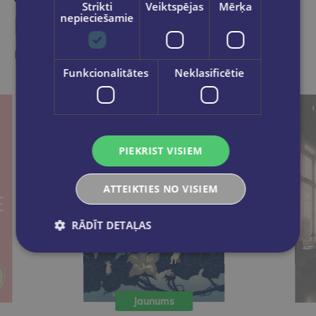
Strikti
Veiktspējas
Mērķa
nepieciešamie
Līdzīgas preces
Ieskaties, varbūt noder
Funkcionalitātes
Neklasificētie
PIEKRIST VISIEM
ATTEIKTIES NO VISIEM
RĀDĪT DETAĻAS
Jaunums