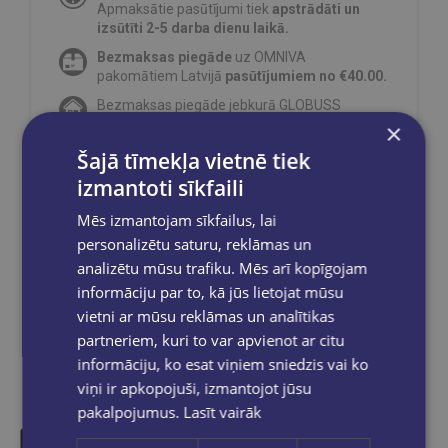
Apmaksātie pasūtījumi tiek
apstrādāti un
izsūtīti 2-5 darba dienu laikā.
Bezmaksas piegāde
uz OMNIVA
pakomātiem Latvijā
pasūtījumiem no €40.00.
Bezmaksas piegāde jebkurā GLOBUSS
grāmatnīcā 1-5 darba dienu laikā, kad
×
pasūtījums būs gatavs saņemšanai, saņemsi
Šajā tīmekļa vietnē tiek
e-pastu un/ vai SMS.
izmantoti sīkfaili
Mēs izmantojam sīkfailus, lai
personalizētu saturu, reklāmas un
Dalies sociālajos tīklos:
analizētu mūsu trafiku. Mēs arī kopīgojam
informāciju par to, kā jūs lietojat mūsu
vietni ar mūsu reklāmas un analītikas
partneriem, kuri to var apvienot ar citu
informāciju, ko esat viņiem sniedzis vai ko
viņi ir apkopojuši, izmantojot jūsu
pakalpojumus.
Lasīt vairāk