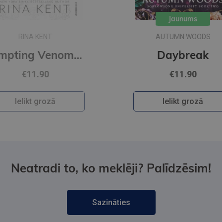
Jaunums
AUTUMN WOODS
Tempting Venom : #3 The Vipers series
Daybreak
€11.90
Ielikt grozā
Neatradi to, ko meklēji? Palīdzēsim!
Sazināties