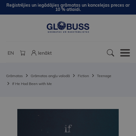
Reģistrējies un iegādājies grāmatas un kancelejas preces ar
10 % atlaidi.
EN
Ienākt
Grāmatas
Grāmatas angļu valodā
Fiction
Teenage
If He Had Been with Me