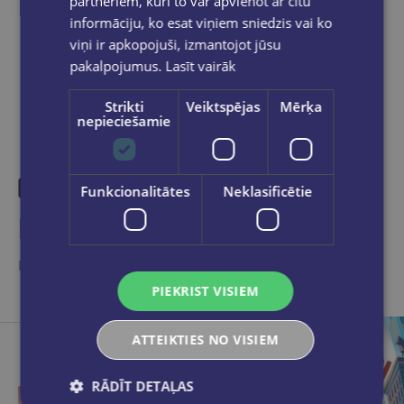
partneriem, kuri to var apvienot ar citu
informāciju, ko esat viņiem sniedzis vai ko
Dalies sociālajos tīklos:
viņi ir apkopojuši, izmantojot jūsu
pakalpojumus.
Lasīt vairāk
Strikti
Veiktspējas
Mērķa
nepieciešamie
Funkcionalitātes
Neklasificētie
Līdzīgas preces
Ieskaties, varbūt noder
PIEKRIST VISIEM
ATTEIKTIES NO VISIEM
RĀDĪT DETAĻAS