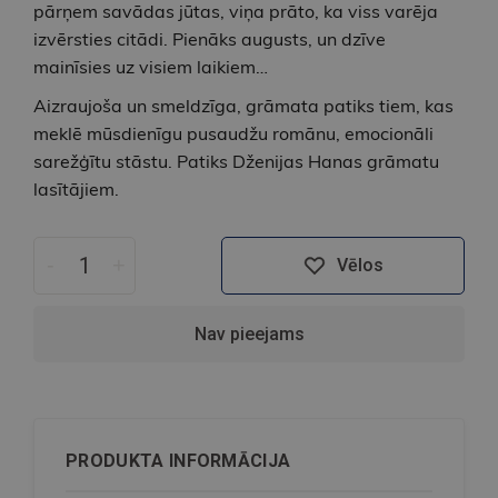
pārņem savādas jūtas, viņa prāto, ka viss varēja
izvērsties citādi. Pienāks augusts, un dzīve
mainīsies uz visiem laikiem…
Aizraujoša un smeldzīga, grāmata patiks tiem, kas
meklē mūsdienīgu pusaudžu romānu, emocionāli
sarežģītu stāstu. Patiks Dženijas Hanas grāmatu
lasītājiem.
-
+
Vēlos
Nav pieejams
PRODUKTA INFORMĀCIJA