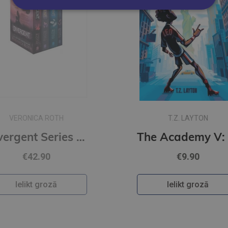
T.Z. LAYTON
Divergent Series Box Set (Books 1-4)
The Academy V: Cup of Nations : A Fun-Filled Football Adventure (The Academy Series Book 5)
€9.90
Ielikt grozā