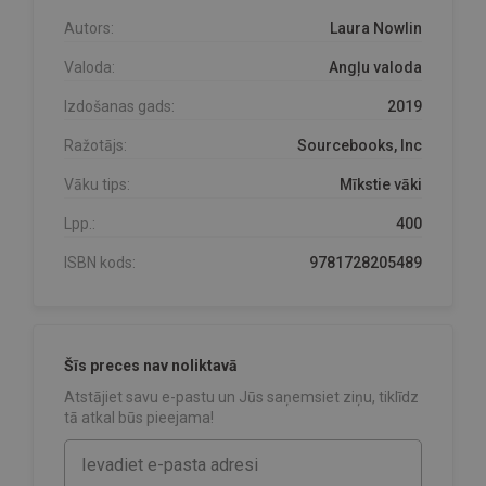
Autors:
Laura Nowlin
Valoda:
Angļu valoda
Izdošanas gads:
2019
Ražotājs:
Sourcebooks, Inc
Vāku tips:
Mīkstie vāki
Lpp.:
400
ISBN kods:
9781728205489
Šīs preces nav noliktavā
Atstājiet savu e-pastu un Jūs saņemsiet ziņu, tiklīdz
tā atkal būs pieejama!