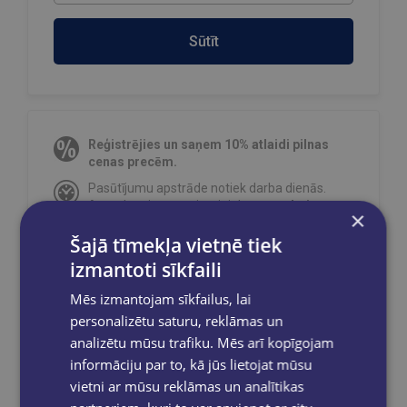
Sūtīt
Reģistrējies un saņem 10% atlaidi pilnas
cenas precēm.
Pasūtījumu apstrāde notiek darba dienās.
Apmaksātie pasūtījumi tiek
apstrādāti un
×
izsūtīti 2-5 darba dienu laikā.
Šajā tīmekļa vietnē tiek
Bezmaksas piegāde
uz OMNIVA
izmantoti sīkfaili
pakomātiem Latvijā
pasūtījumiem no €40.00.
Bezmaksas piegāde jebkurā GLOBUSS
Mēs izmantojam sīkfailus, lai
grāmatnīcā 1-5 darba dienu laikā, kad
personalizētu saturu, reklāmas un
pasūtījums būs gatavs saņemšanai, saņemsi
analizētu mūsu trafiku. Mēs arī kopīgojam
e-pastu un/ vai SMS.
informāciju par to, kā jūs lietojat mūsu
vietni ar mūsu reklāmas un analītikas