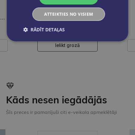
MARGARITA ZIEDA
ATTEIKTIES NO VISIEM
Zvaigžņu ielas simfonija. Imants Kalniņš
Dzīvot no tā, kā nav. Kārlis Auškāps
€29.95
RĀDĪT DETAĻAS
Ielikt grozā
Kāds nesen iegādājās
Šīs preces ir pamanījuši citi e-veikala apmeklētāji