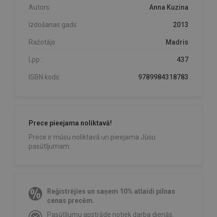
Autors:
Anna Kuzina
Izdošanas gads:
2013
Ražotājs:
Madris
Lpp.:
437
ISBN kods:
9789984318783
Prece pieejama noliktavā!
Prece ir mūsu noliktavā un pieejama Jūsu
pasūtījumam.
Reģistrējies un saņem 10% atlaidi pilnas
cenas precēm.
Pasūtījumu apstrāde notiek darba dienās.