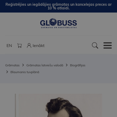
Reģistrējies un iegādājies grāmatas un kancelejas preces ar
10 % atlaidi.
EN
Ienākt
Grāmatas
Grāmatas latviešu valodā
Biogrāfijas
Blaumanis tuvplānā