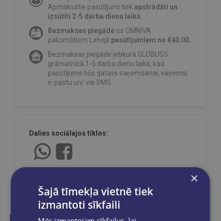
Apmaksātie pasūtījumi tiek
apstrādāti un
izsūtīti 2-5 darba dienu laikā.
Bezmaksas piegāde
uz OMNIVA
pakomātiem Latvijā
pasūtījumiem no €40.00.
Bezmaksas piegāde jebkurā GLOBUSS
grāmatnīcā 1-5 darba dienu laikā, kad
pasūtījums būs gatavs saņemšanai, saņemsi
e-pastu un/ vai SMS.
Dalies sociālajos tīklos:
×
Šajā tīmekļa vietnē tiek
izmantoti sīkfaili
Mēs izmantojam sīkfailus, lai