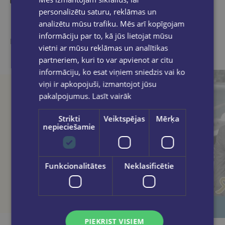
personalizētu saturu, reklāmas un
Līdzīgas preces
analizētu mūsu trafiku. Mēs arī kopīgojam
informāciju par to, kā jūs lietojat mūsu
Ieskaties, varbūt noder
vietni ar mūsu reklāmas un analītikas
partneriem, kuri to var apvienot ar citu
informāciju, ko esat viņiem sniedzis vai ko
viņi ir apkopojuši, izmantojot jūsu
pakalpojumus.
Lasīt vairāk
Strikti
Veiktspējas
Mērķa
nepieciešamie
Funkcionalitātes
Neklasificētie
PIEKRIST VISIEM