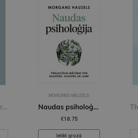
MORGANS HAUZELS
Read People Like a Book : How to Analyze, Understand, and Predict People's Emotions, Thoughts, Inten
Naudas psiholoģija
€18.75
Ielikt grozā