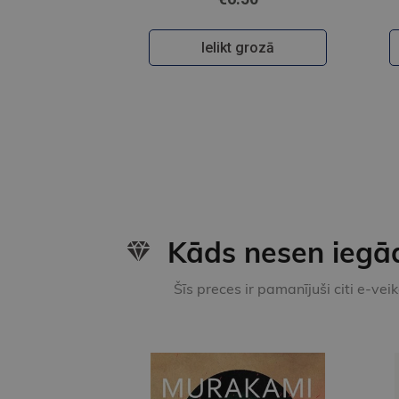
Ielikt grozā
Kāds nesen iegā
Šīs preces ir pamanījuši citi e-vei