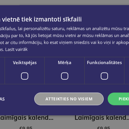
 vietnē tiek izmantoti sīkfaili
kfailus, lai personalizētu saturu, reklāmas un analizētu mūsu tra
ciju par to, kā jūs lietojat mūsu vietni ar mūsu reklāmas un anal
ot ar citu informāciju, ko esat viņiem sniedzis vai ko viņi ir apko
us.
Lasīt vairāk
Veiktspējas
Mērķa
Funkcionalitātes
AS
ATTEIKTIES NO VISIEM
PIEK
Laimīgais kalendāra plānotājs 2026 Zebra
Laimīgais kalendāra pl
€9.95
€9.95