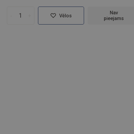
Nav
-
+
Vēlos
pieejams