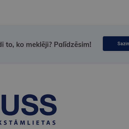
i to, ko meklēji? Palīdzēsim!
Sazin