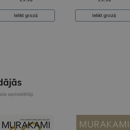
Ielikt grozā
Ielikt grozā
dājās
kala apmeklētāji