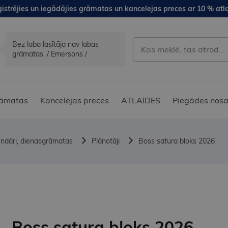
istrējies un iegādājies grāmatas un kancelejas preces ar 10 % atla
Bez laba lasītāja nav labas
grāmatas. / Emersons /
āmatas
Kancelejas preces
ATLAIDES
Piegādes nosa
endāri, dienasgrāmatas
Plānotāji
Boss satura bloks 2026
Boss satura bloks 2026