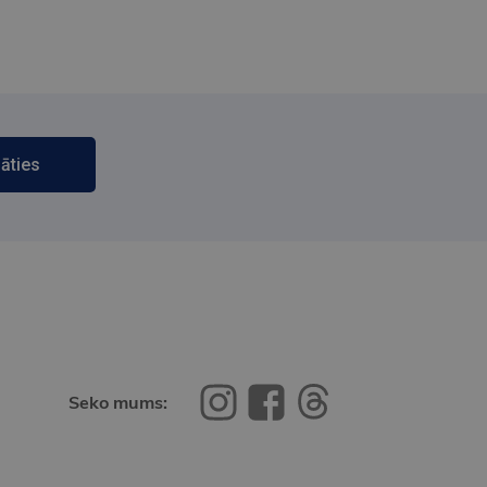
āties
Seko mums: