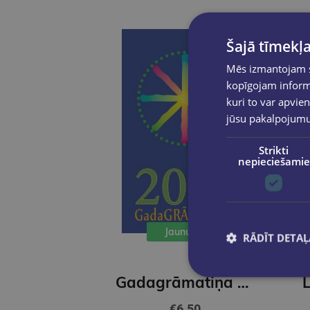
Šajā tīmekļa
Mēs izmantojam sī
kopīgojam informā
kuri to var apvien
jūsu pakalpojum
Strikti
nepieciešamie
Jaunums
RĀDĪT DETAĻ
Gadagrāmatiņa 2027
€6.50