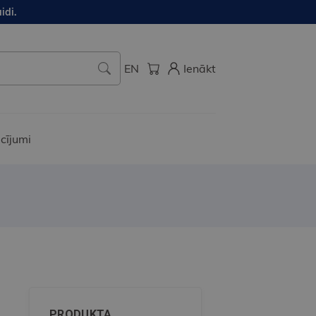
idi.
EN
Ienākt
cījumi
PRODUKTA