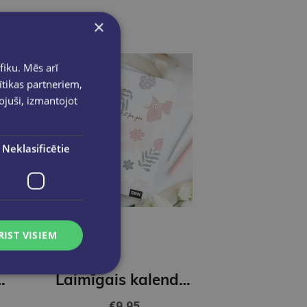
×
fiku. Mēs arī
ītikas partneriem,
pojuši, izmantojot
Neklasificētie
RIST VISIEM
ānotājs 2026 Mindset
Laimīgais kalendāra plānotājs 2026 Do it for you
€9.95