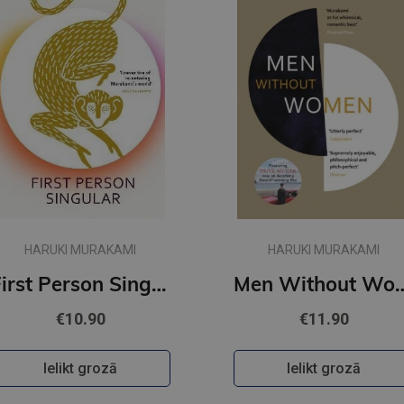
HARUKI MURAKAMI
HARUKI MURAKAMI
First Person Singular : mind-bending new collection of short stories
Men Withou
€10.90
€11.90
Ielikt grozā
Ielikt grozā