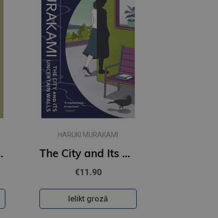
HARUKI MURAKAMI
t Women
The City and Its Uncertain Walls (paperback, s)
€11.90
Ielikt grozā