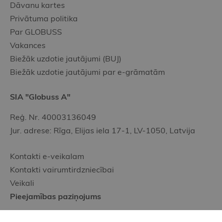
Dāvanu kartes
Privātuma politika
Par GLOBUSS
Vakances
Biežāk uzdotie jautājumi (BUJ)
Biežāk uzdotie jautājumi par e-grāmatām
SIA "Globuss A"
Reģ. Nr. 40003136049
Jur. adrese: Rīga, Elijas iela 17-1, LV-1050, Latvija
Kontakti e-veikalam
Kontakti vairumtirdzniecībai
Veikali
Pieejamības paziņojums