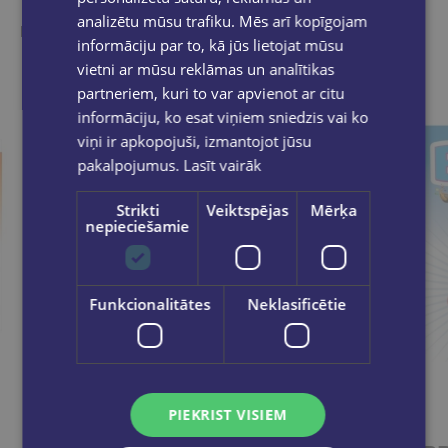
analizētu mūsu trafiku. Mēs arī kopīgojam
Ieskaties, varbūt noder
informāciju par to, kā jūs lietojat mūsu
vietni ar mūsu reklāmas un analītikas
partneriem, kuri to var apvienot ar citu
informāciju, ko esat viņiem sniedzis vai ko
viņi ir apkopojuši, izmantojot jūsu
pakalpojumus.
Lasīt vairāk
Strikti
Veiktspējas
Mērķa
nepieciešamie
Funkcionalitātes
Neklasificētie
PIEKRIST VISIEM