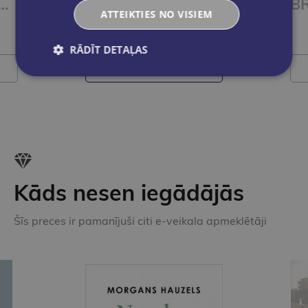
TER IDEAS 4 Workbook
BRIGHTER IDEAS 3 Workbook
ATTEIKTIES NO VISIEM
€11.55
RĀDĪT DETAĻAS
Ielikt grozā
Kāds nesen iegādājās
Šīs preces ir pamanījuši citi e-veikala apmeklētāji