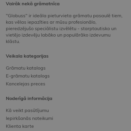
Vairāk nekā grāmatnīca
"Globuss" ir ideāla pieturvieta grāmatu pasaulē tiem,
kas vēlas iepazīties ar mūsu profesionālo,
pieredzējušo speciālistu izvēlētu - starptautisko un
vietējo izdevēju labāko un populārāko izdevumu
klāstu.
Veikala kategorijas
Grāmatu katalogs
E-grāmatu katalogs
Kancelejas preces
Noderīgā informācija
Kā veikt pasūtījumu
Iepirkšanās noteikumi
Klienta karte