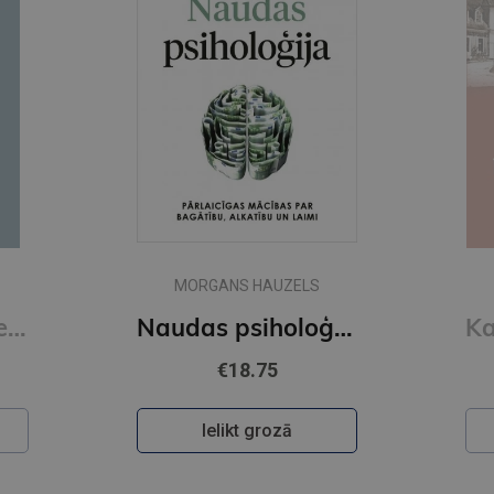
MORGANS HAUZELS
Read People Like a Book : How to Analyze, Understand, and Predict People's Emotions, Thoughts, Inten
Naudas psiholoģija
€18.75
Ielikt grozā