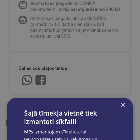
Bezmaksas piegāde
uz OMNIVA
pakomātiem Latvijā
pasūtījumiem no €40.00.
Bezmaksas piegāde jebkurā GLOBUSS
grāmatnīcā 1-5 darba dienu laikā, kad
pasūtījums būs gatavs saņemšanai, saņemsi
e-pastu un/ vai SMS.
Dalies sociālajos tīklos:
×
Šajā tīmekļa vietnē tiek
izmantoti sīkfaili
Mēs izmantojam sīkfailus, lai
Līdzīgas preces
personalizētu saturu, reklāmas un