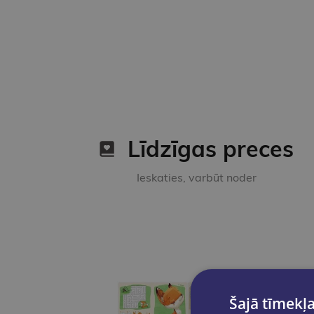
Līdzīgas preces
Ieskaties, varbūt noder
Šajā tīmekļa