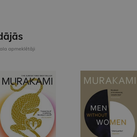
dājās
kala apmeklētāji