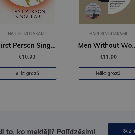
HARUKI MURAKAMI
HARUKI MURAKAMI
First Person Singular : mind-bending new collection of short stories
Men Withou
€10.90
€11.90
Ielikt grozā
Ielikt grozā
i to, ko meklēji? Palīdzēsim!
Sazin