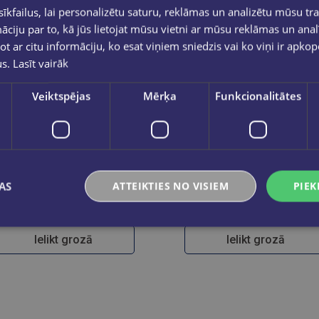
kfailus, lai personalizētu saturu, reklāmas un analizētu mūsu tra
ciju par to, kā jūs lietojat mūsu vietni ar mūsu reklāmas un anal
ot ar citu informāciju, ko esat viņiem sniedzis vai ko viņi ir apko
us.
Lasīt vairāk
Veiktspējas
Mērķa
Funkcionalitātes
Burtnīca līniju 1-2.klasei 17x24,12lp
Burtnīca lielrūtiņu 1.klasei 17x24,
AS
ATTEIKTIES NO VISIEM
PIEK
€0.35
€0.35
Ielikt grozā
Ielikt grozā