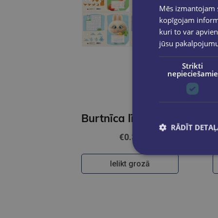
Mēs izmantojam sī
kopīgojam informā
kuri to var apvien
jūsu pakalpojum
Strikti
nepieciešamie
Burtnīca līniju 3.klasei 17x24,12lp
RĀDĪT DETAĻ
€0.35
Ielikt grozā