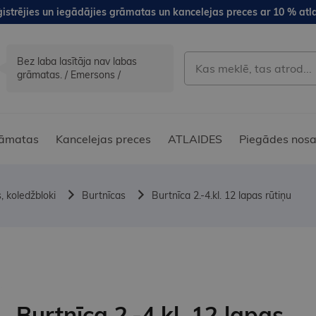
istrējies un iegādājies grāmatas un kancelejas preces ar 10 % atla
Bez laba lasītāja nav labas
grāmatas. / Emersons /
āmatas
Kancelejas preces
ATLAIDES
Piegādes nosa
, koledžbloki
Burtnīcas
Burtnīca 2.-4.kl. 12 lapas rūtiņu
Burtnīca 2.-4.kl. 12 lapas