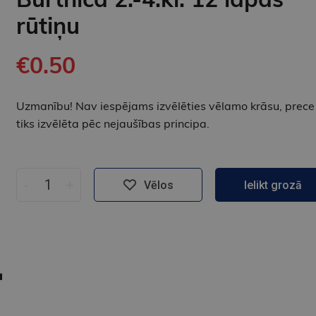
rūtiņu
€0.50
Uzmanību! Nav iespējams izvēlēties vēlamo krāsu, prece
tiks izvēlēta pēc nejaušības principa.
-
+
Vēlos
Ielikt grozā