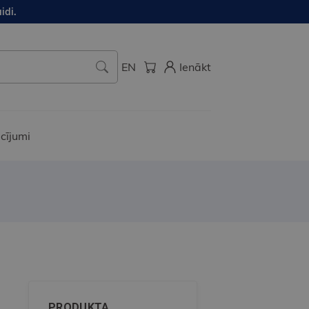
idi.
EN
Ienākt
cījumi
PRODUKTA