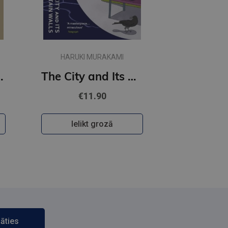
HARUKI MURAKAMI
t Women
The City and Its Uncertain Walls (paperback, s)
€11.90
Ielikt grozā
āties