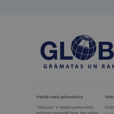
Vairāk nekā grāmatnīca
Veik
"Globuss" ir ideāla pieturvieta
Grām
grāmatu pasaulē tiem, kas vēlas