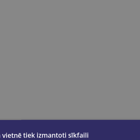
 vietnē tiek izmantoti sīkfaili