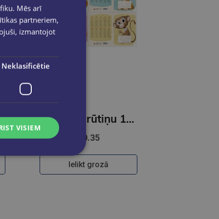
fiku. Mēs arī
ītikas partneriem,
pojuši, izmantojot
Neklasificētie
6x6 12lp
Burtnīca rūtiņu 17x24,5x5,2-4 kl.12lap.
RIST VISIEM
€0.35
Ielikt grozā