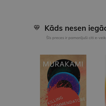
Kāds nesen iegā
Šīs preces ir pamanījuši citi e-vei