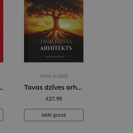
GINTA SLIŠĀNE
iņi nesaprot?
Tavas dzīves arhitekts
€27.95
Ielikt grozā