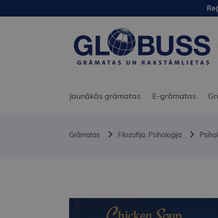
Reģ
Jaunākās grāmatas
E-grāmatas
Gr
Grāmatas
Filozofija. Psiholoģija
Psihol