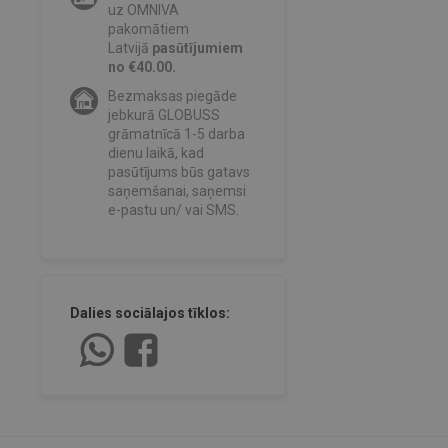
uz OMNIVA
pakomātiem
Latvijā
pasūtījumiem
no €40.00.
Bezmaksas piegāde
jebkurā GLOBUSS
grāmatnīcā 1-5 darba
dienu laikā, kad
pasūtījums būs gatavs
saņemšanai, saņemsi
e-pastu un/ vai SMS.
Dalies sociālajos tīklos: