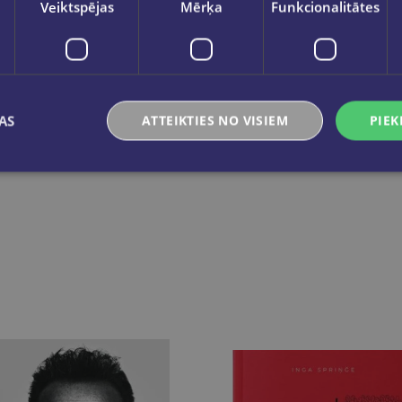
Veiktspējas
Mērķa
Funkcionalitātes
AS
ATTEIKTIES NO VISIEM
PIEK