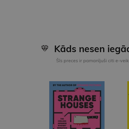
Kāds nesen iegā
Šīs preces ir pamanījuši citi e-vei