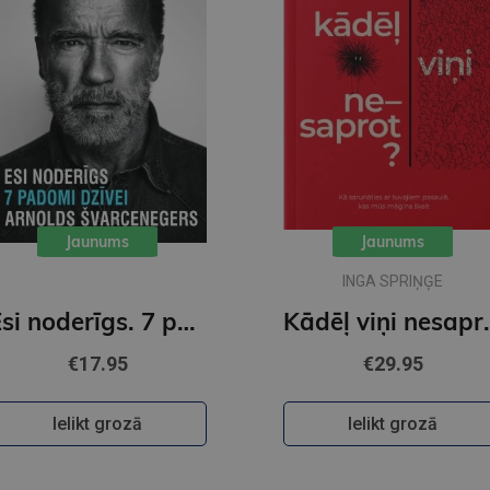
Jaunums
Jaunums
INGA SPRIŅĢE
Esi noderīgs. 7 padomi dzīvei
Kādēļ v
€17.95
€29.95
Ielikt grozā
Ielikt grozā