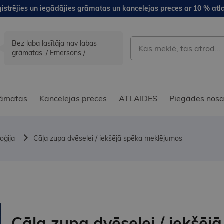
istrējies un iegādājies grāmatas un kancelejas preces ar 10 % atla
Bez laba lasītāja nav labas
grāmatas. / Emersons /
āmatas
Kancelejas preces
ATLAIDES
Piegādes nosa
oģija
Cāļa zupa dvēselei / iekšējā spēka meklējumos
Cāļa zupa dvēselei / iekšējā