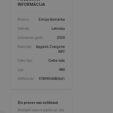
INFORMĀCIJA
Autors:
Eimija Ņūmārka
Valoda:
Latviešu
Izdošanas gads:
2020
Ražotājs:
Apgāds Zvaigzne
ABC
Vāku tips:
Cietie vāki
Lpp.:
480
ISBN kods:
9789934082641
Šīs preces nav noliktavā
Atstājiet savu e-pastu un Jūs