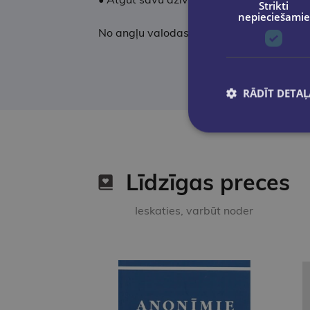
Strikti
nepieciešamie
No angļu valodas tulkojusi Sintija Zariņa.
RĀDĪT DETAĻ
Līdzīgas preces
Ieskaties, varbūt noder