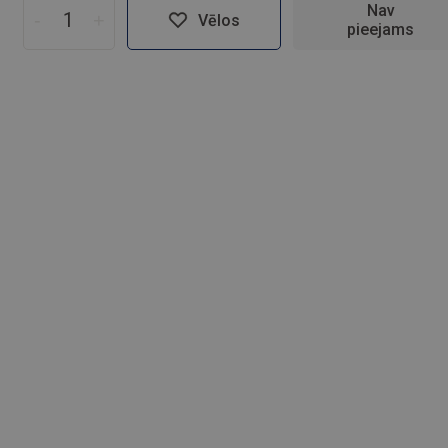
Nav
-
+
Vēlos
pieejams