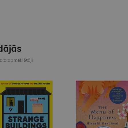
dājās
kala apmeklētāji