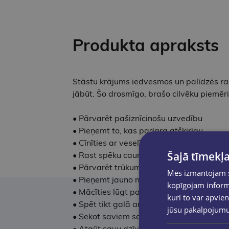
Produkta apraksts
Stāstu krājums iedvesmos un palīdzēs ra
jābūt. Šo drosmīgo, brašo cilvēku piemēri
• Pārvarēt pašiznīcinošu uzvedību
• Pieņemt to, kas padara atšķirīgu
• Cīnīties ar veselības problēmām
Šajā tīmekļa
• Rast spēku caur zaudējumiem
• Pārvarēt trūkumus
Mēs izmantojam sī
• Pieņemt jauno normālo
kopīgojam informā
• Mācīties lūgt palīdzību
kuri to var apvien
• Spēt tikt galā ar izaicinājumiem
jūsu pakalpojum
• Sekot saviem sapņiem
• Atgūt savu dzīvi