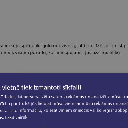
st iekšējo spēku tikt galā ar dzīves grūtībām. Mēs esam sti
 mums visiem parāda, kas ir iespējams. Jūs uzzināsiet kā:
 vietnē tiek izmantoti sīkfaili
kfailus, lai personalizētu saturu, reklāmas un analizētu mūsu tra
ciju par to, kā jūs lietojat mūsu vietni ar mūsu reklāmas un anal
ot ar citu informāciju, ko esat viņiem sniedzis vai ko viņi ir apko
us.
Lasīt vairāk