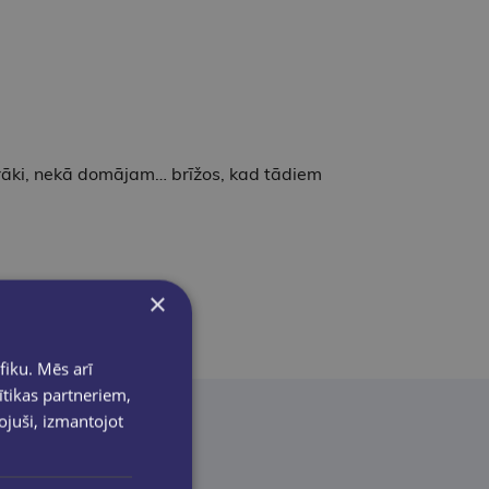
prāki, nekā domājam… brīžos, kad tādiem
×
fiku. Mēs arī
ītikas partneriem,
pojuši, izmantojot