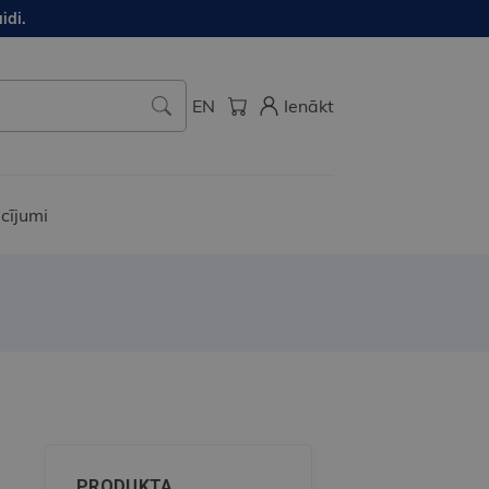
idi.
EN
Ienākt
cījumi
PRODUKTA