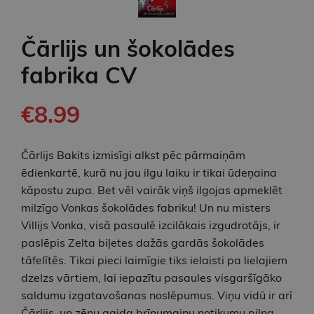
Čārlijs un šokolādes
fabrika CV
€8.99
Čārlijs Bakits izmisīgi alkst pēc pārmaiņām
ēdienkartē, kurā nu jau ilgu laiku ir tikai ūdeņaina
kāpostu zupa. Bet vēl vairāk viņš ilgojas apmeklēt
milzīgo Vonkas šokolādes fabriku! Un nu misters
Villijs Vonka, visā pasaulē izcilākais izgudrotājs, ir
paslēpis Zelta biļetes dažās gardās šokolādes
tāfelītēs. Tikai pieci laimīgie tiks ielaisti pa lielajiem
dzelzs vārtiem, lai iepazītu pasaules visgaršīgāko
saldumu izgatavošanas noslēpumus. Viņu vidū ir arī
Čārlijs, un zēnu gaida brīnumainu notikumu pilna