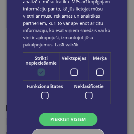
analizētu mūsu trafiku. Mēs arī kopīgojam
Bezmaksas piegāde jebkurā GLOBUSS
informāciju par to, kā jūs lietojat mūsu
grāmatnīcā 1-5 darba dienu laikā, kad
vietni ar mūsu reklāmas un analītikas
pasūtījums būs gatavs saņemšanai, saņemsi
partneriem, kuri to var apvienot ar citu
e-pastu un/ vai SMS.
informāciju, ko esat viņiem sniedzis vai ko
viņi ir apkopojuši, izmantojot jūsu
pakalpojumus.
Lasīt vairāk
Dalies sociālajos tīklos:
Strikti
Veiktspējas
Mērķa
nepieciešamie
Funkcionalitātes
Neklasificētie
Līdzīgas preces
PIEKRIST VISIEM
Ieskaties, varbūt noder