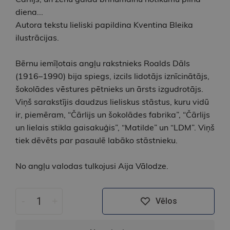
diena...
Autora tekstu lieliski papildina Kventina Bleika
ilustrācijas.
Bērnu iemīļotais angļu rakstnieks Roalds Dāls
(1916–1990) bija spiegs, izcils lidotājs iznīcinātājs,
šokolādes vēstures pētnieks un ārsts izgudrotājs.
Viņš sarakstījis daudzus lieliskus stāstus, kuru vidū
ir, piemēram, “Čārlijs un šokolādes fabrika”, “Čārlijs
un lielais stikla gaisakuģis”, “Matilde” un “LDM”. Viņš
tiek dēvēts par pasaulē labāko stāstnieku.
No angļu valodas tulkojusi Aija Vālodze.
-
+
Vēlos