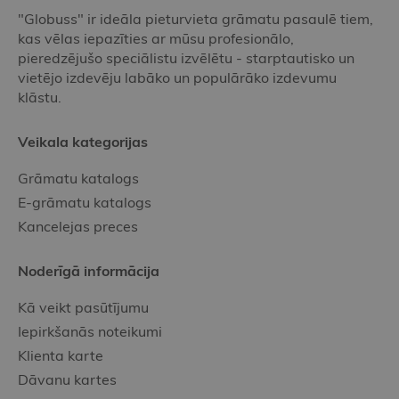
"Globuss" ir ideāla pieturvieta grāmatu pasaulē tiem,
kas vēlas iepazīties ar mūsu profesionālo,
pieredzējušo speciālistu izvēlētu - starptautisko un
vietējo izdevēju labāko un populārāko izdevumu
klāstu.
Veikala kategorijas
Grāmatu katalogs
E-grāmatu katalogs
Kancelejas preces
Noderīgā informācija
Kā veikt pasūtījumu
Iepirkšanās noteikumi
Klienta karte
Dāvanu kartes