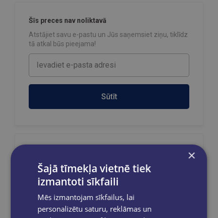
Šīs preces nav noliktavā
Atstājiet savu e-pastu un Jūs saņemsiet ziņu, tiklīdz
tā atkal būs pieejama!
Sūtīt
×
Reģistrējies un saņem 10% atlaidi pilnas
cenas precēm.
Šajā tīmekļa vietnē tiek
Pasūtījumu apstrāde notiek darba dienās.
izmantoti sīkfaili
Apmaksātie pasūtījumi tiek
apstrādāti un
izsūtīti 2-5 darba dienu laikā.
Mēs izmantojam sīkfailus, lai
Bezmaksas piegāde
uz OMNIVA
personalizētu saturu, reklāmas un
pakomātiem Latvijā
pasūtījumiem no €40.00.