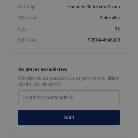
Ražotājs:
Hachette Children's Group
Vāku tips:
Cietie vāki
Lpp.:
36
ISBN kods:
9781444946208
Šīs preces nav noliktavā
Atstājiet savu e-pastu un Jūs saņemsiet ziņu, tiklīdz
tā atkal būs pieejama!
Sūtīt