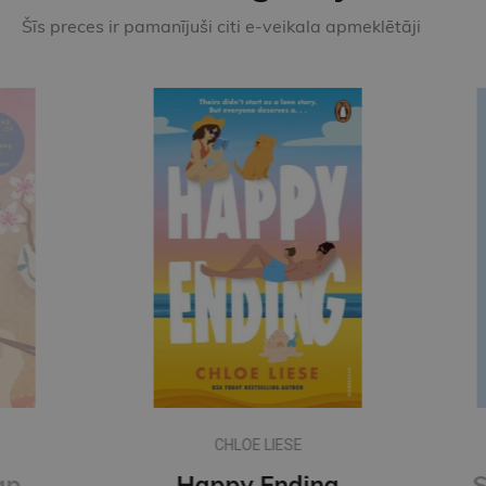
Šīs preces ir pamanījuši citi e-veikala apmeklētāji
CHLOE LIESE
The Menu of Happiness
Happy Ending