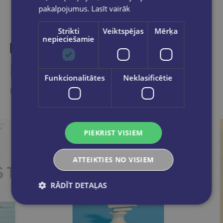
pakalpojumus.
Lasīt vairāk
Strikti
Veiktspējas
Mērķa
nepieciešamie
Līdzīgas preces
Funkcionalitātes
Neklasificētie
Ieskaties, varbūt noder
PIEKRIST VISIEM
ATTEIKTIES NO VISIEM
RĀDĪT DETAĻAS