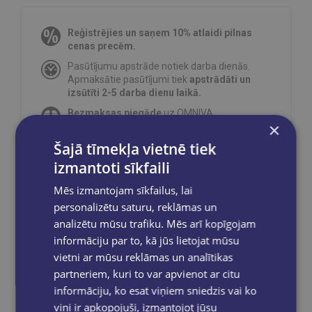
Reģistrējies un saņem 10% atlaidi pilnas
cenas precēm.
Pasūtījumu apstrāde notiek darba dienās.
Apmaksātie pasūtījumi tiek
apstrādāti un
izsūtīti 2-5 darba dienu laikā.
Bezmaksas piegāde
uz OMNIVA
×
pakomātiem Latvijā
pasūtījumiem no €40.00.
Šajā tīmekļa vietnē tiek
Bezmaksas piegāde jebkurā GLOBUSS
grāmatnīcā 1-5 darba dienu laikā, kad
izmantoti sīkfaili
pasūtījums būs gatavs saņemšanai, saņemsi
e-pastu un/ vai SMS.
Mēs izmantojam sīkfailus, lai
personalizētu saturu, reklāmas un
analizētu mūsu trafiku. Mēs arī kopīgojam
informāciju par to, kā jūs lietojat mūsu
vietni ar mūsu reklāmas un analītikas
Dalies sociālajos tīklos:
partneriem, kuri to var apvienot ar citu
informāciju, ko esat viņiem sniedzis vai ko
viņi ir apkopojuši, izmantojot jūsu