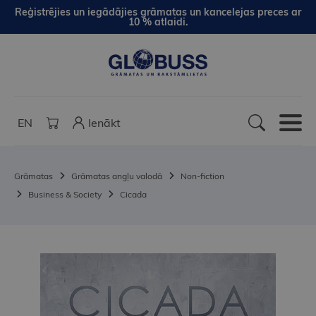
Reģistrējies un iegādājies grāmatas un kancelejas preces ar
10 % atlaidi.
EN
Ienākt
Grāmatas
Grāmatas angļu valodā
Non-fiction
Business & Society
Cicada