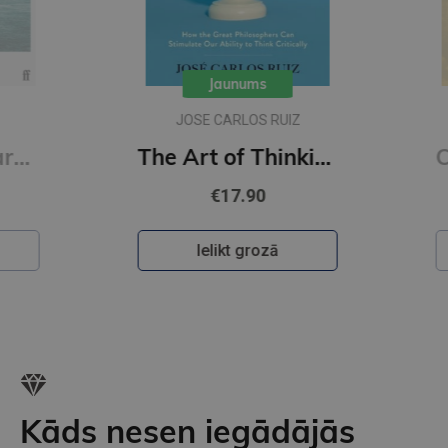
Jaunums
JOSE CARLOS RUIZ
M
Outcast : In Search of Leprosy, a Misunderstood Disease
The Art of Thinking : How the Great Philosophers Can Stimulate Our Ability to Think Critically
€17.90
Ielikt grozā
Kāds nesen iegādājās