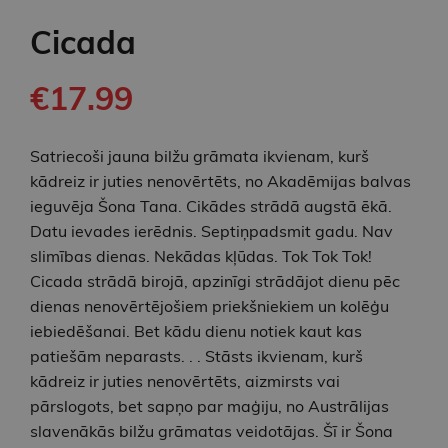
Cicada
€17.99
Satriecoši jauna bilžu grāmata ikvienam, kurš
kādreiz ir juties nenovērtēts, no Akadēmijas balvas
ieguvēja Šona Tana. Cikādes strādā augstā ēkā.
Datu ievades ierēdnis. Septiņpadsmit gadu. Nav
slimības dienas. Nekādas kļūdas. Tok Tok Tok!
Cicada strādā birojā, apzinīgi strādājot dienu pēc
dienas nenovērtējošiem priekšniekiem un kolēģu
iebiedēšanai. Bet kādu dienu notiek kaut kas
patiešām neparasts. . . Stāsts ikvienam, kurš
kādreiz ir juties nenovērtēts, aizmirsts vai
pārslogots, bet sapņo par maģiju, no Austrālijas
slavenākās bilžu grāmatas veidotājas. Šī ir Šona