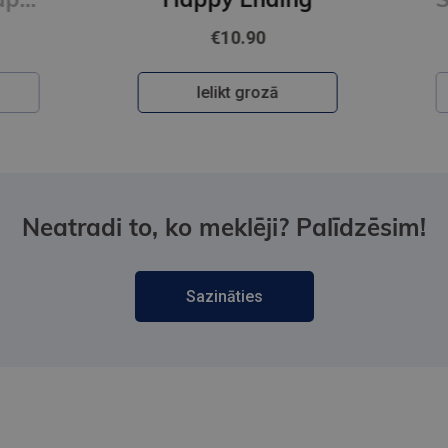
€10.90
Ielikt grozā
Neatradi to, ko meklēji? Palīdzēsim!
Sazināties