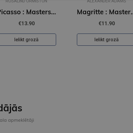
ROSALIND ORMISTON
ALEXANDER ADAMS
Picasso : Masters of Art
Magritte : 
€13.90
€11.90
Ielikt grozā
Ielikt grozā
dājās
kala apmeklētāji