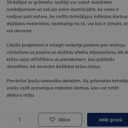
Strādājot ar grāmatu, lasītāji var sekot skaidriem
norādījumiem un soli pa solim ilustrācijām, ko visas ir
radījusi pati autore, lai radītu brīnišķīgus mākslas darbus
dažādos materiālos, neatkarīgi no tā, vai tas ir zīmulis, kr
vai akvareļi.
Līdzās projektiem ir sniegti noderīgi padomi par atzīmju
veidošanu uz papīra un dažādu efektu atjaunošanu, kā ar
krāsu apļa attīstīšanu un pierakstiem, kas palīdzēs
atcerēties, kā atveidot dažādus krāsu toņus.
Pievēršot īpašu uzmanību detaļām, šīs grāmatas lietotāji
varēs radīt prasmīgus mākslas darbus, kas var rotāt
jebkuru māju.
-
+
Vēlos
Ielikt grozā