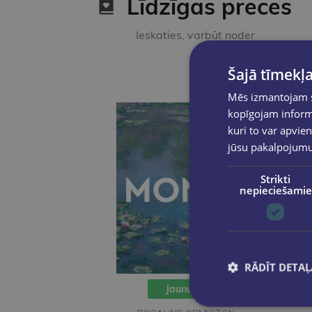
Līdzīgas preces
Ieskaties, varbūt noder
Šajā tīmekļa
Mēs izmantojam sī
kopīgojam informā
kuri to var apvien
jūsu pakalpojum
Strikti
nepieciešamie
RĀDĪT DETAĻ
Jaunums