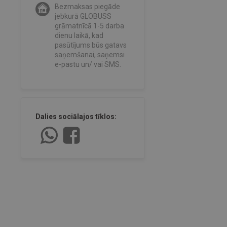
Bezmaksas piegāde
jebkurā GLOBUSS
grāmatnīcā 1-5 darba
dienu laikā, kad
pasūtījums būs gatavs
saņemšanai, saņemsi
e-pastu un/ vai SMS.
Dalies sociālajos tīklos: