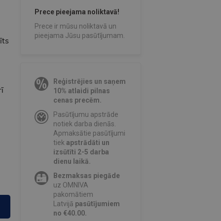
Prece pieejama noliktavā!
Prece ir mūsu noliktavā un
pieejama Jūsu pasūtījumam.
īts
Reģistrējies un saņem
ī
10% atlaidi pilnas
cenas precēm.
Pasūtījumu apstrāde
notiek darba dienās.
Apmaksātie pasūtījumi
tiek
apstrādāti un
izsūtīti 2-5 darba
dienu laikā.
Bezmaksas piegāde
uz OMNIVA
pakomātiem
Latvijā
pasūtījumiem
no €40.00.