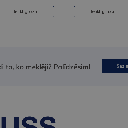
Ielikt grozā
Ielikt grozā
i to, ko meklēji? Palīdzēsim!
Sazin