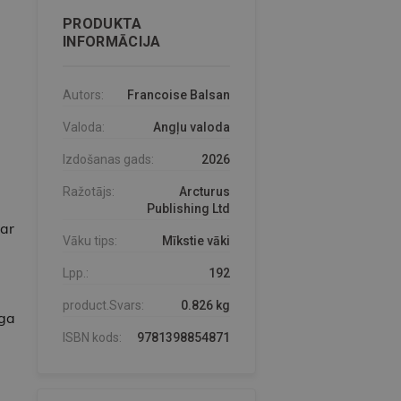
PRODUKTA
INFORMĀCIJA
Autors:
Francoise Balsan
Valoda:
Angļu valoda
Izdošanas gads:
2026
Ražotājs:
Arcturus
Publishing Ltd
var
Vāku tips:
Mīkstie vāki
Lpp.:
192
product.Svars:
0.826 kg
uga
ISBN kods:
9781398854871