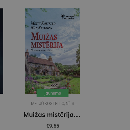
Jaunums
METJŪ KOSTELLO, NĪLS
RIČARDSS
Muižas mistērija. Vakara detektīvs
€9.65