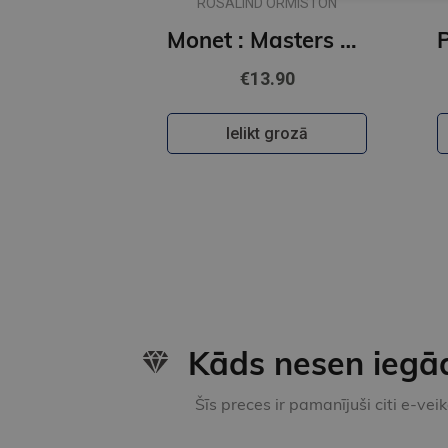
ROSALIND ORMISTON
Monet : Masters of Art
€13.90
Ielikt grozā
Kāds nesen iegā
Šīs preces ir pamanījuši citi e-vei