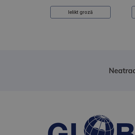
Ielikt grozā
Neatrad