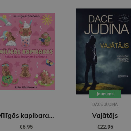
Jaunums
DACE JUDINA
Mīlīgās kapibaras. Omulīga krāsošana. Relaksējoša krāsojamā grāmata
Vajātājs
€6.95
€22.95