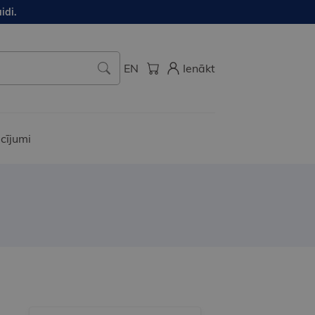
idi.
EN
Ienākt
cījumi