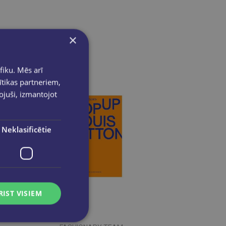
×
fiku. Mēs arī
ītikas partneriem,
pojuši, izmantojot
Neklasificētie
RIST VISIEM