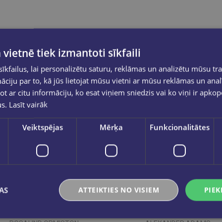
 vietnē tiek izmantoti sīkfaili
kfailus, lai personalizētu saturu, reklāmas un analizētu mūsu tra
ciju par to, kā jūs lietojat mūsu vietni ar mūsu reklāmas un anal
ot ar citu informāciju, ko esat viņiem sniedzis vai ko viņi ir apko
us.
Lasīt vairāk
Veiktspējas
Mērķa
Funkcionalitātes
AS
ATTEIKTIES NO VISIEM
PIEK
Jaunums
Jaunums