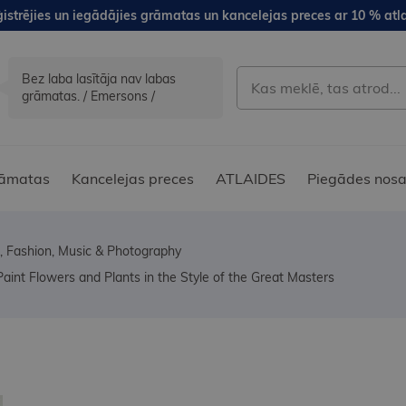
istrējies un iegādājies grāmatas un kancelejas preces ar 10 % atla
Bez laba lasītāja nav labas
grāmatas. / Emersons /
āmatas
Kancelejas preces
ATLAIDES
Piegādes nosa
, Fashion, Music & Photography
aint Flowers and Plants in the Style of the Great Masters