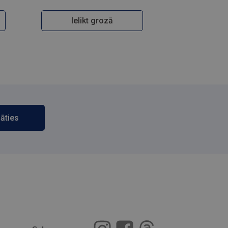
Ielikt grozā
āties