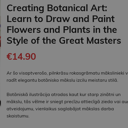
Creating Botanical Art:
Learn to Draw and Paint
Flowers and Plants in the
Style of the Great Masters
€14.90
Ar šo visaptverošo, pilnkrāsu rokasgrāmatu mākslinieki 
radīt elegantu botānisko mākslu izcilu meistaru stilā.
Botāniskā ilustrācija atrodas kaut kur starp zinātni un
mākslu, tās vēlme ir sniegt precīzu attiecīgā zieda vai a
atveidojumu, vienlaikus saglabājot mākslas darba
skaistumu.