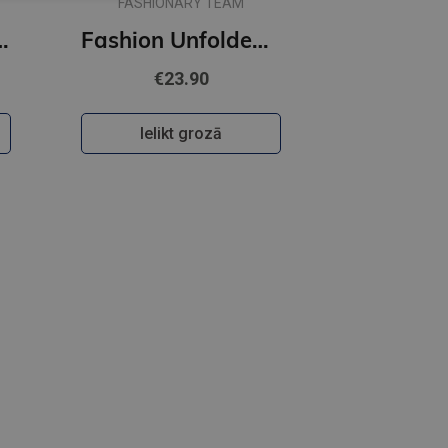
FASHIONARY TEAM
Masters of Art
Fashion Unfolded: Pop-Up Louis Vuitton
€23.90
Ielikt grozā