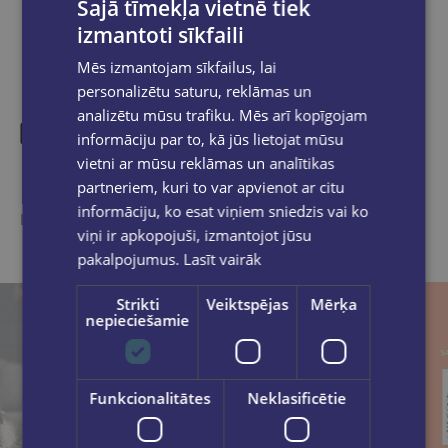
Šajā tīmekļa vietnē tiek
izmantoti sīkfaili
Mēs izmantojam sīkfailus, lai
personalizētu saturu, reklāmas un
analizētu mūsu trafiku. Mēs arī kopīgojam
informāciju par to, kā jūs lietojat mūsu
vietni ar mūsu reklāmas un analītikas
Līdzīgas preces
partneriem, kuri to var apvienot ar citu
informāciju, ko esat viņiem sniedzis vai ko
Ieskaties, varbūt noder
viņi ir apkopojuši, izmantojot jūsu
pakalpojumus.
Lasīt vairāk
Strikti
Veiktspējas
Mērķa
nepieciešamie
Funkcionalitātes
Neklasificētie