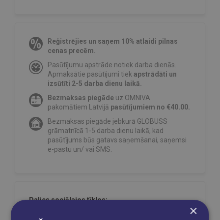
Reģistrējies un saņem 10% atlaidi pilnas
cenas precēm.
Pasūtījumu apstrāde notiek darba dienās.
Apmaksātie pasūtījumi tiek
apstrādāti un
izsūtīti 2-5 darba dienu laikā.
Bezmaksas piegāde
uz OMNIVA
pakomātiem Latvijā
pasūtījumiem no €40.00.
Bezmaksas piegāde jebkurā GLOBUSS
grāmatnīcā 1-5 darba dienu laikā, kad
pasūtījums būs gatavs saņemšanai, saņemsi
e-pastu un/ vai SMS.
Dalies sociālajos tīklos:
×