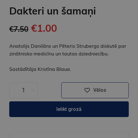
Dakteri un šamaņi
€1.00
€7.50
Anatolijs Danilāns un Pēteris Strubergs diskutē par
zinātnisko medicīnu un tautas dziedniecību.
Sastādītāja Kristīna Blaua.
-
+
Vēlos
Ielikt grozā