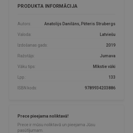
PRODUKTA INFORMĀCIJA
Autors:
Anatolijs Danilāns, Pēteris Strubergs
Valoda:
Latviešu
Izdošanas gads:
2019
Ražotājs:
Jumava
Vāku tips:
Mīkstie vāki
Lpp.:
133
ISBN kods:
9789934203886
Prece pieejama noliktavā!
Prece ir mūsu noliktavā un pieejama Jūsu
pasūtījumam.