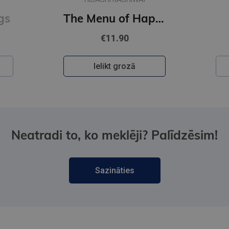
gs
The Menu of Happiness
€11.90
Ielikt grozā
Neatradi to, ko meklēji? Palīdzēsim!
Sazināties