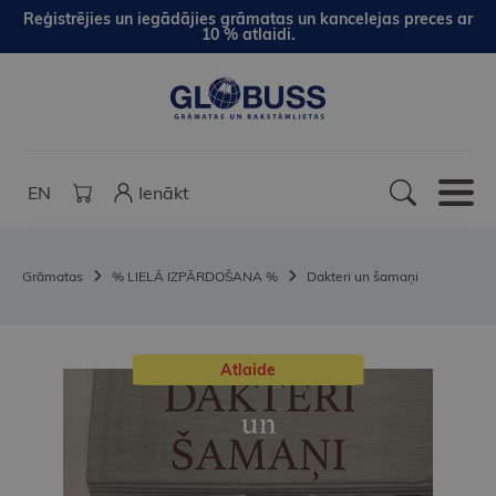
Reģistrējies un iegādājies grāmatas un kancelejas preces ar
10 % atlaidi.
EN
Ienākt
Grāmatas
% LIELĀ IZPĀRDOŠANA %
Dakteri un šamaņi
Atlaide