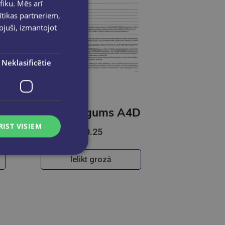
fiku. Mēs arī
ītikas partneriem,
pojuši, izmantojot
Neklasificētie
-transporta pavadzīme A4, 6 eks. ar vienu Nr
Darba līgums A4D
RIST VISIEM
€0.25
Ielikt grozā