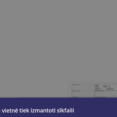
 vietnē tiek izmantoti sīkfaili