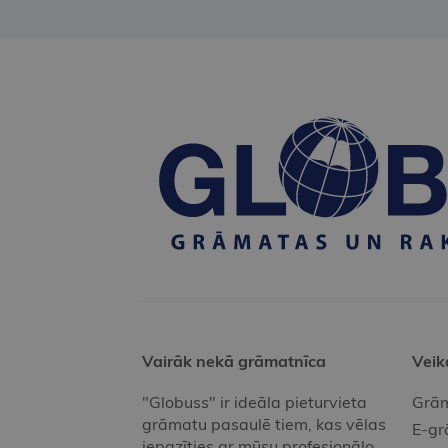
Vairāk nekā grāmatnīca
Veik
"Globuss" ir ideāla pieturvieta
Grām
grāmatu pasaulē tiem, kas vēlas
E-gr
iepazīties ar mūsu profesionālo,