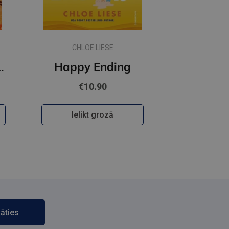
CHLOE LIESE
 Happiness
Happy Ending
€10.90
Ielikt grozā
āties