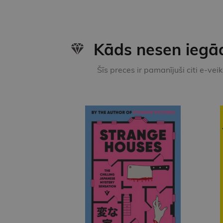
Kāds nesen iegā
Šīs preces ir pamanījuši citi e-vei