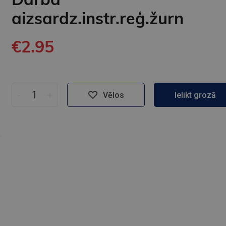
aizsardz.instr.reģ.žurn
€2.95
-
+
Vēlos
Ielikt grozā