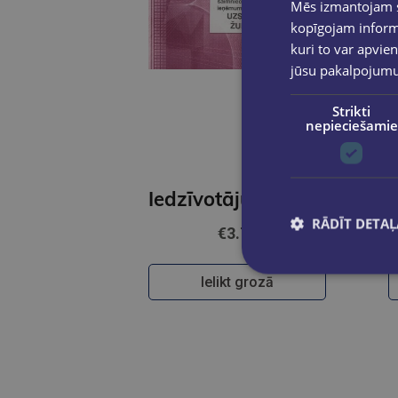
Mēs izmantojam sī
kopīgojam informā
kuri to var apvien
jūsu pakalpojum
Strikti
nepieciešamie
Iedzīvotāju ienākuma nodokļa maksātāja saimieciskās darbības ieņēmumu un izdevumu uzskaites žurnāls
RĀDĪT DETAĻ
€3.70
Ielikt grozā