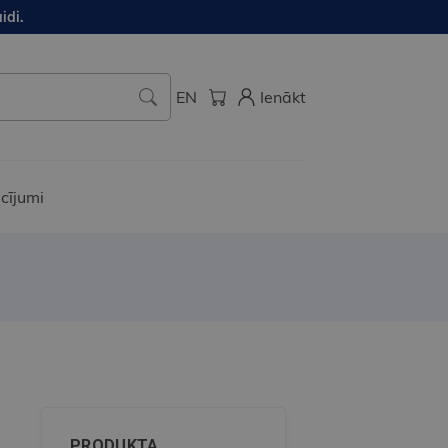
idi.
EN
Ienākt
cījumi
PRODUKTA