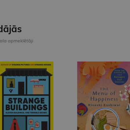
dājās
kala apmeklētāji