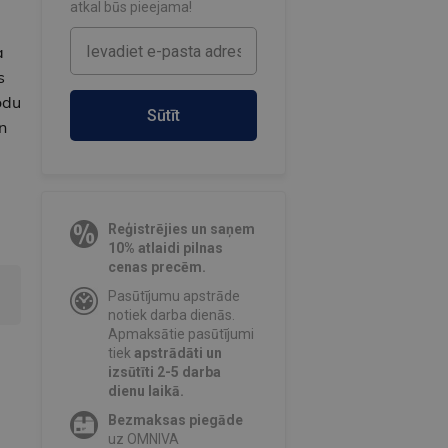
atkal būs pieejama!
a
s
odu
Sūtīt
n
Reģistrējies un saņem
10% atlaidi pilnas
cenas precēm.
Pasūtījumu apstrāde
notiek darba dienās.
Apmaksātie pasūtījumi
tiek
apstrādāti un
izsūtīti 2-5 darba
dienu laikā.
Bezmaksas piegāde
uz OMNIVA