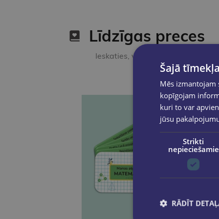
Līdzīgas preces
Ieskaties, varbūt noder
Šajā tīmekļa
Mēs izmantojam sī
kopīgojam informā
kuri to var apvien
jūsu pakalpojum
Strikti
nepieciešamie
RĀDĪT DETAĻ