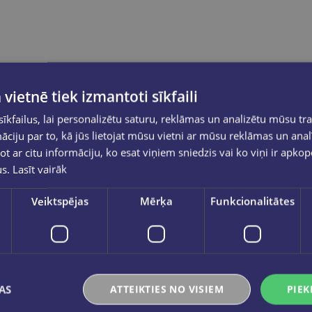
 vietnē tiek izmantoti sīkfaili
kfailus, lai personalizētu saturu, reklāmas un analizētu mūsu tra
ciju par to, kā jūs lietojat mūsu vietni ar mūsu reklāmas un anal
ot ar citu informāciju, ko esat viņiem sniedzis vai ko viņi ir apko
us.
Lasīt vairāk
Veiktspējas
Mērķa
Funkcionalitātes
AS
ATTEIKTIES NO VISIEM
PIEK