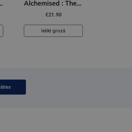
 Off the Ice series
Alchemised : The global fantasy sensation with exclusive features
€21.90
Ielikt grozā
āties