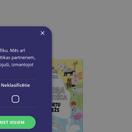
×
fiku. Mēs arī
ītikas partneriem,
pojuši, izmantojot
Neklasificētie
RIST VISIEM