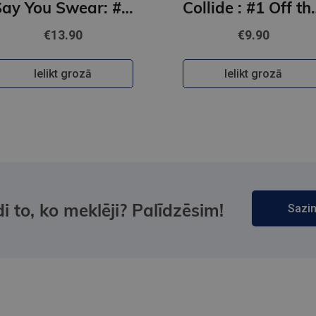
Say You Swear: #1 Boys of Avix series : The smash-hit TikTok sensation
Collide : #1
€13.90
€9.90
Ielikt grozā
Ielikt grozā
i to, ko meklēji? Palīdzēsim!
Sazin