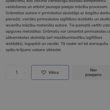
uzdevumu, kas veicina vienlaicīgu dažādu kompetenču
veidošanos un atbilst jaunajai pieejai mācību procesam.
Grāmatas autore ir pirmskolas skolotāja ar bagātu darb
pieredzi, vairāku pirmsskolas izglītības iestādēs un skolā
iecienītu mācību materiālu autore. Tie pamatā veltīti val
apguves metodikai. Grāmatu var izmantot pirmsskolas u
sākumskolas skolotāji (arī mazākumtautību izglītības
iestādēs), logopēdi un vecāki. Tā noder arī kā aizraujošu
spēļu krājums vakara izklaidei.
Nav
-
+
Vēlos
pieejams