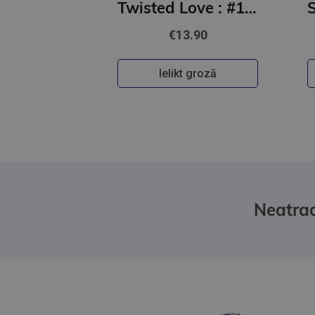
Twisted Love : #1 Twisted series - the TikTok sensation! Fall into a world of addictive romance...
€13.90
Ielikt grozā
Neatrad