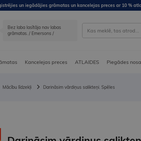
istrējies un iegādājies grāmatas un kancelejas preces ar 10 % atla
Bez laba lasītāja nav labas
grāmatas. / Emersons /
āmatas
Kancelejas preces
ATLAIDES
Piegādes nosa
Mācību līdzekļi
Darināsim vārdiņus salikteņi. Spēles
Darināsim vārdiņus salikteņ