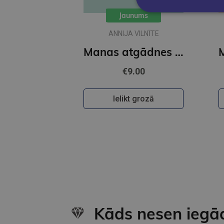
Jaunums
ANNIJA VILNĪTE
Manas atgādnes matemātikā - sākumskolas komplekta papildinājums
€9.00
Ielikt grozā
Kāds nesen iegā