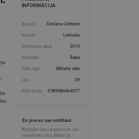
INFORMĀCIJA
Autors:
Česlava Celitāne
Valoda:
Latviešu
Izdošanas gads:
2019
Ražotājs:
Raka
eņu
Vāku tips:
Mīkstie vāki
,
Lpp.:
39
ISBN kods:
9789984464077
tās
les
Šīs preces nav noliktavā
Atstājiet savu e-pastu un Jūs
saņemsiet ziņu, tiklīdz tā