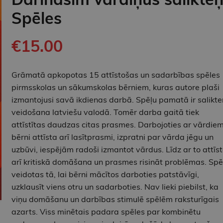
Spēles
€15.00
Grāmatā apkopotas 15 attīstošas un sadarbības spēles
pirmsskolas un sākumskolas bērniem, kuras autore plaši
izmantojusi savā ikdienas darbā. Spēļu pamatā ir salikt
veidošana latviešu valodā. Tomēr darba gaitā tiek
attīstītas daudzas citas prasmes. Darbojoties ar vārdiem
bērni attīsta arī lasītprasmi, izpratni par vārda jēgu un
uzbūvi, iespējām radoši izmantot vārdus. Līdz ar to attīs
arī kritiskā domāšana un prasmes risināt problēmas. Spē
veidotas tā, lai bērni mācītos darboties patstāvīgi,
uzklausīt viens otru un sadarboties. Nav lieki piebilst, ka
viņu domāšanu un darbības stimulē spēlēm raksturīgais
azarts. Viss minētais padara spēles par kombinētu