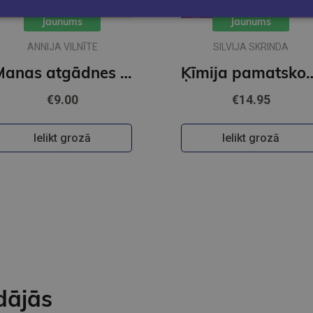
Jaunums
Jaunums
ANNIJA VILNĪTE
SILVIJA SKRINDA
Manas atgādnes latviešu valodā - sākumskolas komplekta papildinājums
Ķīmija pamatskolai. Jēdzien
€9.00
€14.95
Ielikt grozā
Ielikt grozā
dājās