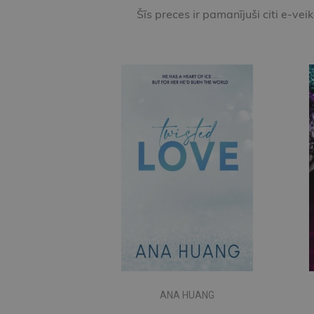
Šīs preces ir pamanījuši citi e-vei
ANA HUANG