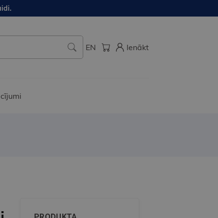
idi.
EN
Ienākt
cījumi
i.
PRODUKTA