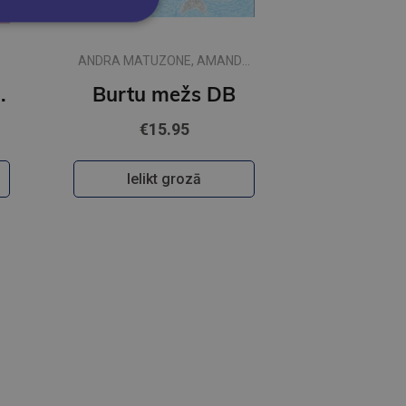
ANDRA MATUZONE, AMANDA
TIKUMA
i, likumi, formulas
Burtu mežs DB
€15.95
Ielikt grozā