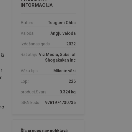
INFORMĀCIJA
Autors:
Tsugumi Ohba
Valoda:
Angļu valoda
Izdošanas gads:
2022
ši
Ražotājs:
Viz Media, Subs. of
Shogakukan Inc
r
Vāku tips:
Mīkstie vāki
r
Lpp.:
226
.
product.Svars:
0.324 kg
ISBN kods:
9781974730735
ma
Šīs preces nav noliktavā