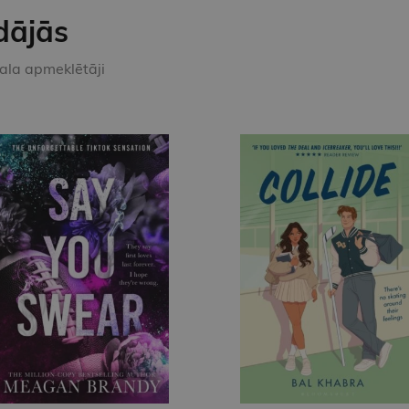
dājās
kala apmeklētāji