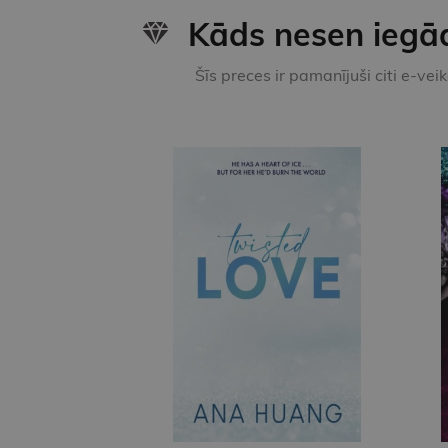
Kāds nesen iegā
Šīs preces ir pamanījuši citi e-vei