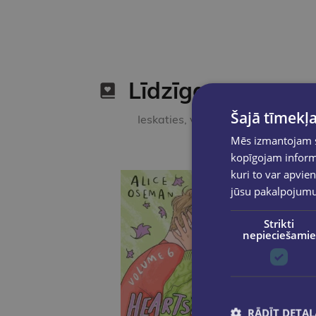
Līdzīgas preces
Šajā tīmekļa
Ieskaties, varbūt noder
Mēs izmantojam sī
kopīgojam informā
kuri to var apvien
jūsu pakalpojum
Strikti
nepieciešamie
RĀDĪT DETAĻ