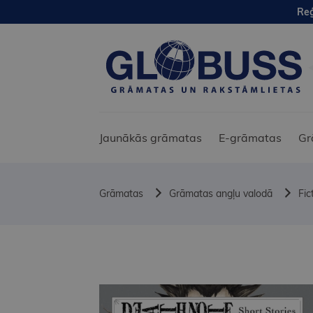
Reģ
Jaunākās grāmatas
E-grāmatas
Gr
Grāmatas
Grāmatas angļu valodā
Fic