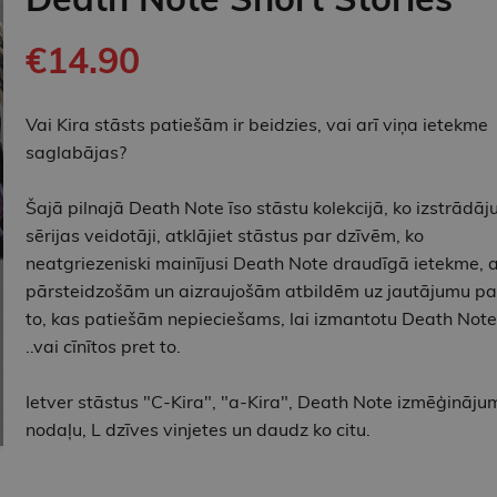
€14.90
Vai Kira stāsts patiešām ir beidzies, vai arī viņa ietekme
saglabājas?
Šajā pilnajā Death Note īso stāstu kolekcijā, ko izstrādāju
sērijas veidotāji, atklājiet stāstus par dzīvēm, ko
neatgriezeniski mainījusi Death Note draudīgā ietekme, a
pārsteidzošām un aizraujošām atbildēm uz jautājumu pa
to, kas patiešām nepieciešams, lai izmantotu Death Note
..vai cīnītos pret to.
Ietver stāstus "C-Kira", "a-Kira", Death Note izmēģināju
nodaļu, L dzīves vinjetes un daudz ko citu.