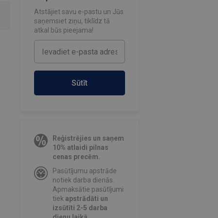
Atstājiet savu e-pastu un Jūs
saņemsiet ziņu, tiklīdz tā
atkal būs pieejama!
Sūtīt
Reģistrējies un saņem
10% atlaidi pilnas
cenas precēm.
Pasūtījumu apstrāde
notiek darba dienās.
Apmaksātie pasūtījumi
tiek
apstrādāti un
izsūtīti 2-5 darba
dienu laikā.