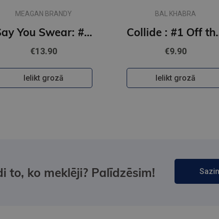
MEAGAN BRANDY
BAL KHABRA
Say You Swear: #1 Boys of Avix series : The smash-hit TikTok sensation
Collide : #1
€13.90
€9.90
Ielikt grozā
Ielikt grozā
i to, ko meklēji? Palīdzēsim!
Sazin