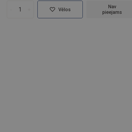
Nav
-
+
Vēlos
pieejams