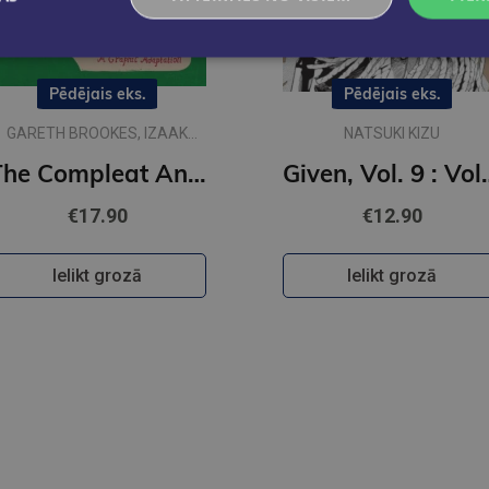
Pēdējais eks.
Pēdējais eks.
GARETH BROOKES, IZAAK
NATSUKI KIZU
WALTON
The Compleat Angler : A Graphic Adaptation
Given, Vo
€17.90
€12.90
Ielikt grozā
Ielikt grozā