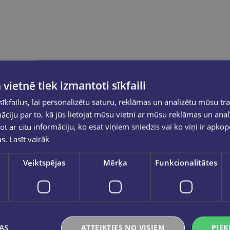
 vietnē tiek izmantoti sīkfaili
kfailus, lai personalizētu saturu, reklāmas un analizētu mūsu tra
ciju par to, kā jūs lietojat mūsu vietni ar mūsu reklāmas un anal
ot ar citu informāciju, ko esat viņiem sniedzis vai ko viņi ir apko
us.
Lasīt vairāk
Veiktspējas
Mērķa
Funkcionalitātes
AS
ATTEIKTIES NO VISIEM
PIEK