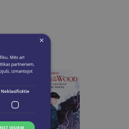
×
fiku. Mēs arī
ītikas partneriem,
pojuši, izmantojot
Neklasificētie
RIST VISIEM