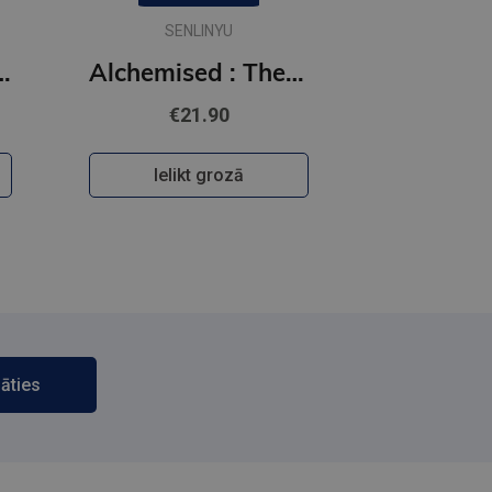
SENLINYU
 Off the Ice series
Alchemised : The global fantasy sensation with exclusive features
€21.90
Ielikt grozā
āties