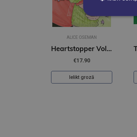
ALICE OSEMAN
Heartstopper Volume 6 : The final chapter of the phenomenal graphic novel series
€17.90
Ielikt grozā