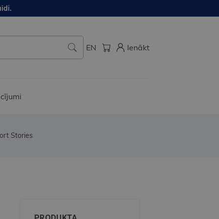
idi.
EN
Ienākt
cījumi
rt Stories
PRODUKTA