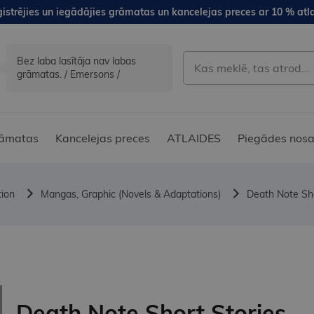
istrējies un iegādājies grāmatas un kancelejas preces ar 10 % atla
Bez laba lasītāja nav labas
grāmatas. / Emersons /
āmatas
Kancelejas preces
ATLAIDES
Piegādes nosa
tion
Mangas, Graphic (Novels & Adaptations)
Death Note Sho
Death Note Short Stories