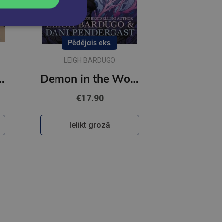
Pēdējais eks.
LEIGH BARDUGO
l. 9 : Volume 9
Demon in the Wood : A Shadow and Bone Graphic Novel
€17.90
Ielikt grozā