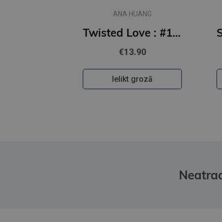
ANA HUANG
Twisted Love : #1 Twisted series - the TikTok sensation! Fall into a world of addictive romance...
€13.90
Ielikt grozā
Neatrad