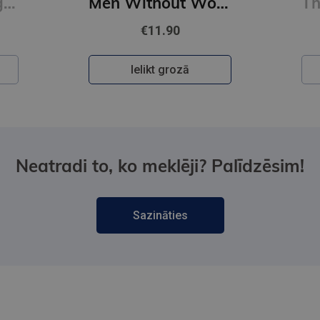
Men Without Women
The City and Its Uncertain Walls (paperback, s)
€11.90
Ielikt grozā
Neatradi to, ko meklēji? Palīdzēsim!
Sazināties