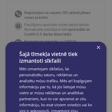
Reģistrējies un saņem 10% atlaidi pilnas
cenas precēm.
Pasūtījumu apstrāde notiek darba dienās.
Apmaksātie pasūtījumi tiek
apstrādāti un
izsūtīti 2-5 darba dienu laikā.
Bezmaksas piegāde
uz OMNIVA
×
pakomātiem Latvijā
pasūtījumiem no €40.00.
Šajā tīmekļa vietnē tiek
Bezmaksas piegāde jebkurā GLOBUSS
grāmatnīcā 1-5 darba dienu laikā, kad
izmantoti sīkfaili
pasūtījums būs gatavs saņemšanai, saņemsi
e-pastu un/ vai SMS.
Mēs izmantojam sīkfailus, lai
personalizētu saturu, reklāmas un
analizētu mūsu trafiku. Mēs arī kopīgojam
informāciju par to, kā jūs lietojat mūsu
vietni ar mūsu reklāmas un analītikas
Dalies sociālajos tīklos:
partneriem, kuri to var apvienot ar citu
informāciju, ko esat viņiem sniedzis vai ko
viņi ir apkopojuši, izmantojot jūsu