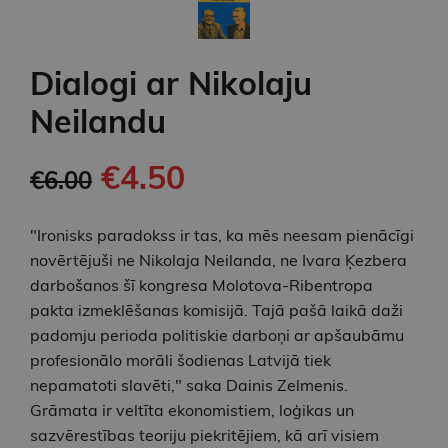
Dialogi ar Nikolaju
Neilandu
€4.50
€6.00
"Ironisks paradokss ir tas, ka mēs neesam pienācīgi
novērtējuši ne Nikolaja Neilanda, ne Ivara Ķezbera
darbošanos šī kongresa Molotova-Ribentropa
pakta izmeklēšanas komisijā. Tajā pašā laikā daži
padomju perioda politiskie darboņi ar apšaubāmu
profesionālo morāli šodienas Latvijā tiek
nepamatoti slavēti," saka Dainis Zelmenis.
Grāmata ir veltīta ekonomistiem, loģikas un
sazvērestības teoriju piekritējiem, kā arī visiem