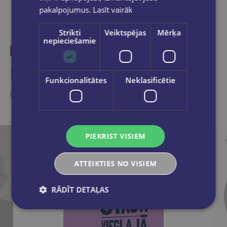
pakalpojumus.
Lasīt vairāk
Strikti
Veiktspējas
Mērķa
nepieciešamie
Līdzīgas preces
Funkcionalitātes
Neklasificētie
Ieskaties, varbūt noder
PIEKRIST VISIEM
ATTEIKTIES NO VISIEM
RĀDĪT DETAĻAS