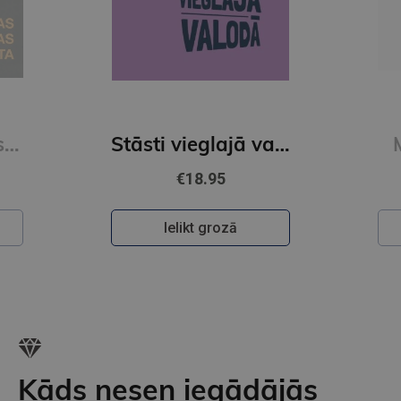
JŪLIJA IĻJUHA
Stāsti vieglajā valodā 3. grāmata
Manas sievietes
€18.95
Ielikt grozā
Kāds nesen iegādājās