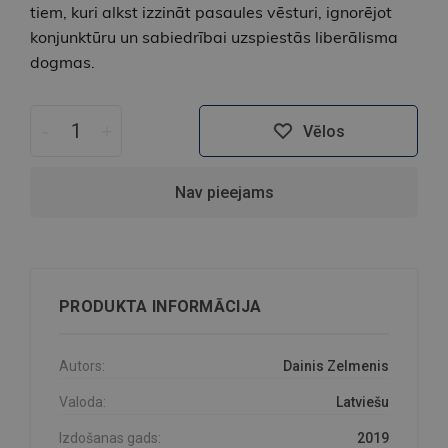
tiem, kuri alkst izzināt pasaules vēsturi, ignorējot
konjunktūru un sabiedrībai uzspiestās liberālisma
dogmas.
-
+
Vēlos
Nav pieejams
PRODUKTA INFORMĀCIJA
Autors:
Dainis Zelmenis
Valoda:
Latviešu
Izdošanas gads:
2019