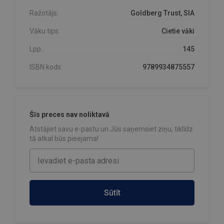
Ražotājs:
Goldberg Trust, SIA
Vāku tips:
Cietie vāki
Lpp.:
145
ISBN kods:
9789934875557
Šīs preces nav noliktavā
Atstājiet savu e-pastu un Jūs saņemsiet ziņu, tiklīdz
tā atkal būs pieejama!
Sūtīt