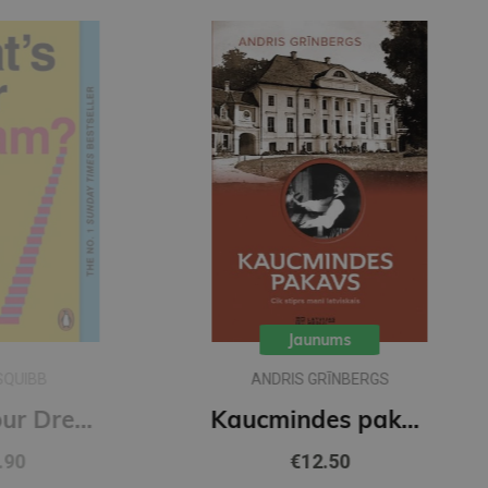
Jaunums
ANDRIS GRĪNBERGS
's Your Dream? : Find Your Passion. Love Your Work. Build a Richer Life.
Kaucmindes pakavs
€12.50