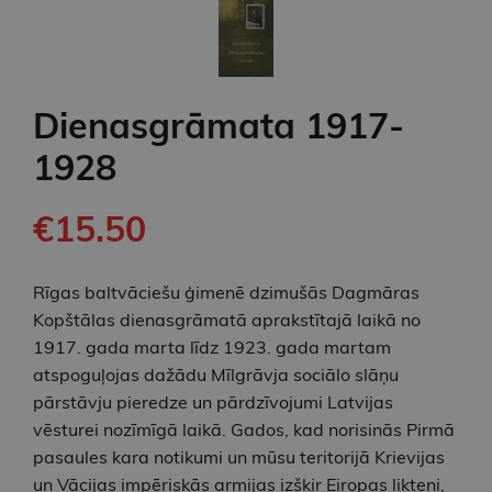
Dienasgrāmata 1917-
1928
€15.50
Rīgas baltvāciešu ģimenē dzimušās Dagmāras
Kopštālas dienasgrāmatā aprakstītajā laikā no
1917. gada marta līdz 1923. gada martam
atspoguļojas dažādu Mīlgrāvja sociālo slāņu
pārstāvju pieredze un pārdzīvojumi Latvijas
vēsturei nozīmīgā laikā. Gados, kad norisinās Pirmā
pasaules kara notikumi un mūsu teritorijā Krievijas
un Vācijas impēriskās armijas izšķir Eiropas likteni,