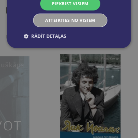
PIEKRIST VISIEM
ATTEIKTIES NO VISIEM
Līdzīgas preces
RĀDĪT DETAĻAS
Ieskaties, varbūt noder