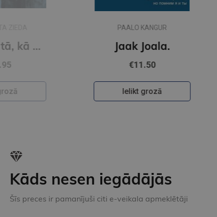
PAALO KANGUR
ot no tā, kā nav. Kārlis Auškāps
Jaak Joala.
€11.50
Ielikt grozā
Kāds nesen iegādājās
Šīs preces ir pamanījuši citi e-veikala apmeklētāji