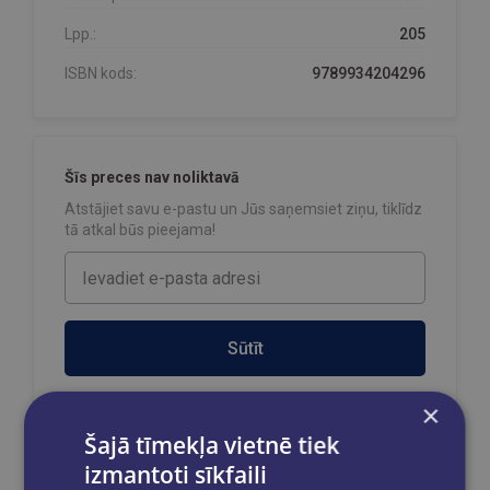
Lpp.:
205
ISBN kods:
9789934204296
Šīs preces nav noliktavā
Atstājiet savu e-pastu un Jūs saņemsiet ziņu, tiklīdz
tā atkal būs pieejama!
Sūtīt
×
Šajā tīmekļa vietnē tiek
izmantoti sīkfaili
Reģistrējies un saņem 10% atlaidi pilnas