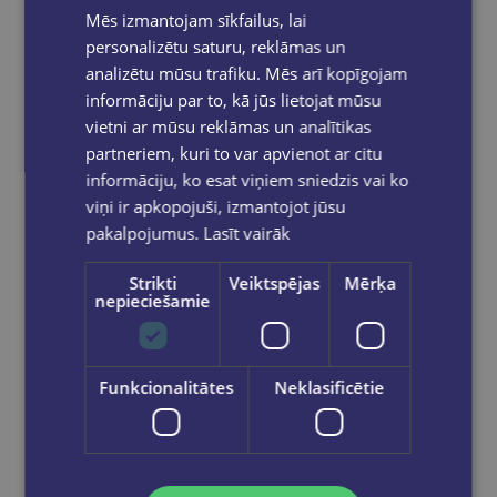
cenas precēm.
Mēs izmantojam sīkfailus, lai
Pasūtījumu apstrāde notiek darba dienās.
personalizētu saturu, reklāmas un
Apmaksātie pasūtījumi tiek
apstrādāti un
analizētu mūsu trafiku. Mēs arī kopīgojam
izsūtīti 2-5 darba dienu laikā.
informāciju par to, kā jūs lietojat mūsu
Bezmaksas piegāde
uz OMNIVA
vietni ar mūsu reklāmas un analītikas
pakomātiem Latvijā
pasūtījumiem no €40.00.
partneriem, kuri to var apvienot ar citu
Bezmaksas piegāde jebkurā GLOBUSS
informāciju, ko esat viņiem sniedzis vai ko
grāmatnīcā 1-5 darba dienu laikā, kad
viņi ir apkopojuši, izmantojot jūsu
pasūtījums būs gatavs saņemšanai, saņemsi
e-pastu un/ vai SMS.
pakalpojumus.
Lasīt vairāk
Strikti
Veiktspējas
Mērķa
nepieciešamie
Dalies sociālajos tīklos:
Funkcionalitātes
Neklasificētie