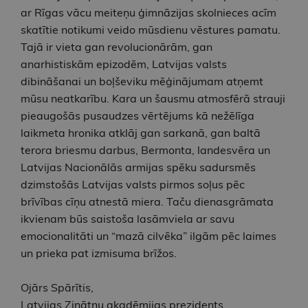
ar Rīgas vācu meiteņu ģimnāzijas skolnieces acīm
skatītie notikumi veido mūsdienu vēstures pamatu.
Tajā ir vieta gan revolucionārām, gan
anarhistiskām epizodēm, Latvijas valsts
dibināšanai un boļševiku mēģinājumam atņemt
mūsu neatkarību. Kara un šausmu atmosfērā strauji
pieaugošās pusaudzes vērtējums kā nežēlīga
laikmeta hronika atklāj gan sarkanā, gan baltā
terora briesmu darbus, Bermonta, landesvēra un
Latvijas Nacionālās armijas spēku sadursmēs
dzimstošās Latvijas valsts pirmos soļus pēc
brīvības cīņu atnestā miera. Taču dienasgrāmata
ikvienam būs saistoša lasāmviela ar savu
emocionalitāti un “mazā cilvēka” ilgām pēc laimes
un prieka pat izmisuma brīžos.
Ojārs Spārītis,
Latvijas Zinātņu akadēmijas prezidents