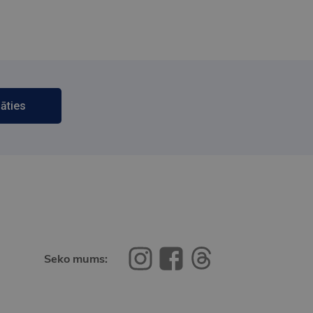
āties
Seko mums: