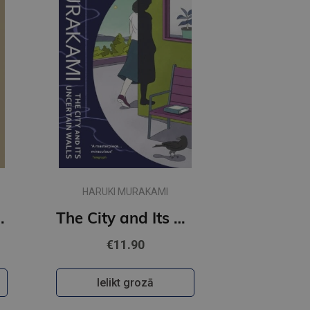
HARUKI MURAKAMI
t Women
The City and Its Uncertain Walls (paperback, s)
€11.90
Ielikt grozā