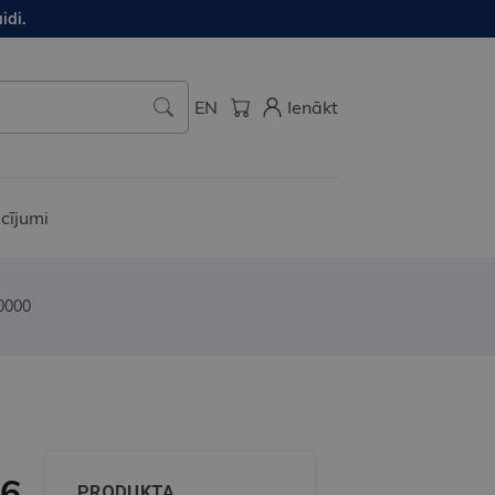
idi.
EN
Ienākt
cījumi
0000
A6
PRODUKTA