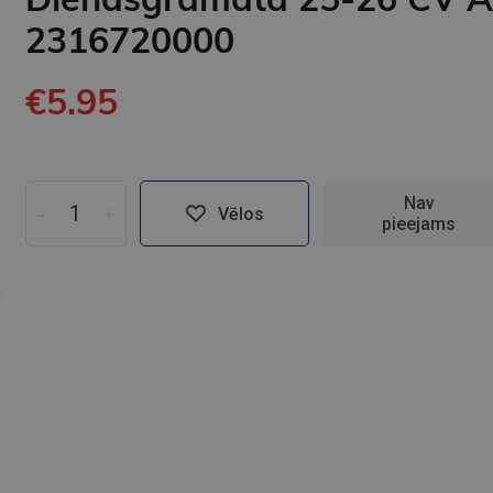
2316720000
€5.95
Nav
-
+
Vēlos
pieejams