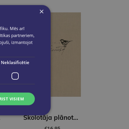
×
fiku. Mēs arī
ītikas partneriem,
pojuši, izmantojot
Neklasificētie
RIST VISIEM
 Zils
Skolotāja plānotājs. Ziedoņa klase. Bēšs
€16.95