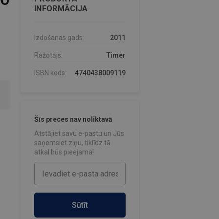
INFORMĀCIJA
Izdošanas gads:
2011
Ražotājs:
Timer
ISBN kods:
4740438009119
Šīs preces nav noliktavā
Atstājiet savu e-pastu un Jūs
saņemsiet ziņu, tiklīdz tā
atkal būs pieejama!
Sūtīt