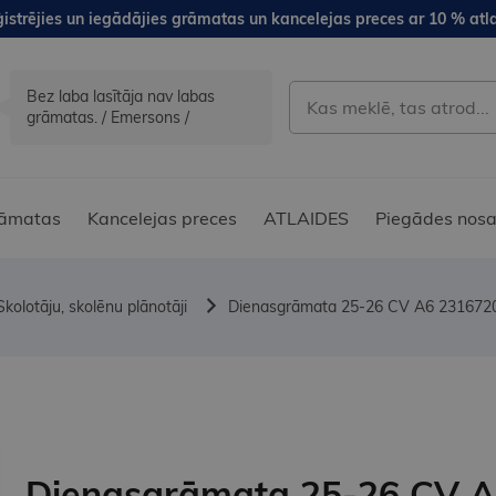
istrējies un iegādājies grāmatas un kancelejas preces ar 10 % atla
Bez laba lasītāja nav labas
grāmatas. / Emersons /
āmatas
Kancelejas preces
ATLAIDES
Piegādes nosa
Skolotāju, skolēnu plānotāji
Dienasgrāmata 25-26 CV A6 231672
Dienasgrāmata 25-26 CV 