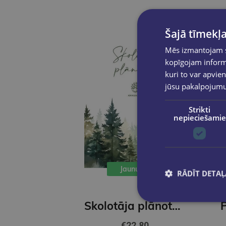
Šajā tīmekļa
Mēs izmantojam sī
kopīgojam informā
kuri to var apvien
jūsu pakalpojum
Strikti
nepieciešamie
Jaunums
RĀDĪT DETAĻ
Skolotāja plānotājs 26/27
€22.80