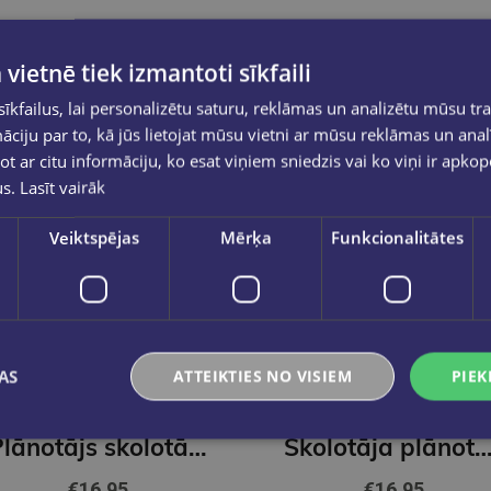
 vietnē tiek izmantoti sīkfaili
kfailus, lai personalizētu saturu, reklāmas un analizētu mūsu tra
ciju par to, kā jūs lietojat mūsu vietni ar mūsu reklāmas un anal
ot ar citu informāciju, ko esat viņiem sniedzis vai ko viņi ir apko
us.
Lasīt vairāk
Veiktspējas
Mērķa
Funkcionalitātes
Jaunums
AS
ATTEIKTIES NO VISIEM
PIEK
Plānotājs skolotājiem 26/27 Zila
Skolotāja plānotājs. Ziedoņa klase.
€16.95
€16.95