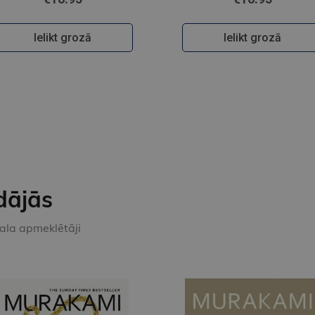
Ielikt grozā
Ielikt grozā
dājās
kala apmeklētāji