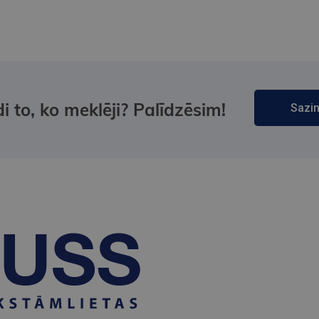
i to, ko meklēji? Palīdzēsim!
Sazin