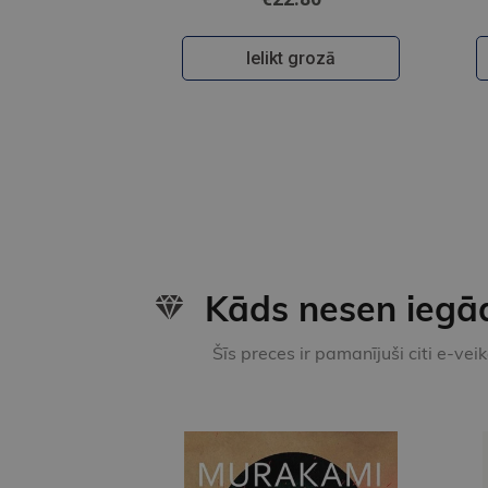
Ielikt grozā
Kāds nesen iegā
Šīs preces ir pamanījuši citi e-vei