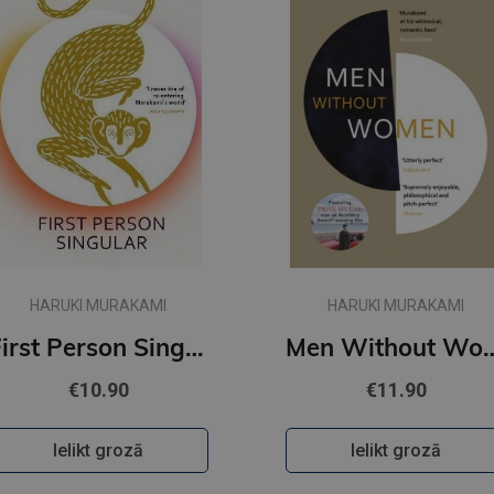
HARUKI MURAKAMI
HARUKI MURAKAMI
First Person Singular : mind-bending new collection of short stories
Men Withou
€10.90
€11.90
Ielikt grozā
Ielikt grozā