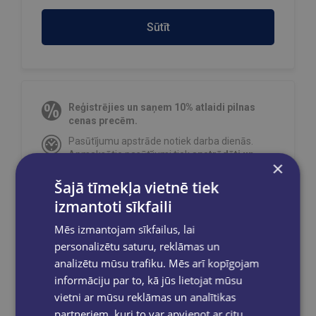
Sūtīt
Reģistrējies un saņem 10% atlaidi pilnas
cenas precēm.
Pasūtījumu apstrāde notiek darba dienās.
Apmaksātie pasūtījumi tiek
apstrādāti un
×
izsūtīti 2-5 darba dienu laikā.
Šajā tīmekļa vietnē tiek
Bezmaksas piegāde
uz OMNIVA
pakomātiem Latvijā
pasūtījumiem no €40.00.
izmantoti sīkfaili
Bezmaksas piegāde jebkurā GLOBUSS
Mēs izmantojam sīkfailus, lai
grāmatnīcā 1-5 darba dienu laikā, kad
personalizētu saturu, reklāmas un
pasūtījums būs gatavs saņemšanai, saņemsi
analizētu mūsu trafiku. Mēs arī kopīgojam
e-pastu un/ vai SMS.
informāciju par to, kā jūs lietojat mūsu
vietni ar mūsu reklāmas un analītikas
partneriem, kuri to var apvienot ar citu