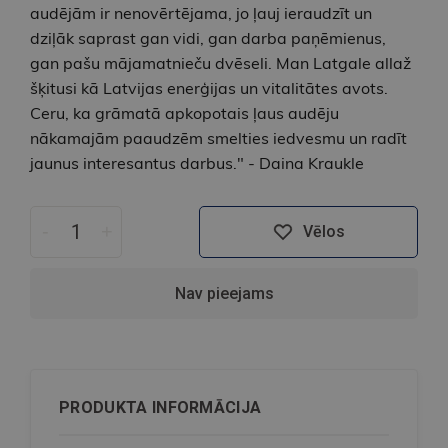
audējām ir nenovērtējama, jo ļauj ieraudzīt un
dziļāk saprast gan vidi, gan darba paņēmienus,
gan pašu mājamatnieču dvēseli. Man Latgale allaž
šķitusi kā Latvijas enerģijas un vitalitātes avots.
Ceru, ka grāmatā apkopotais ļaus audēju
nākamajām paaudzēm smelties iedvesmu un radīt
jaunus interesantus darbus." - Daina Kraukle
-
+
Vēlos
Nav pieejams
PRODUKTA INFORMĀCIJA