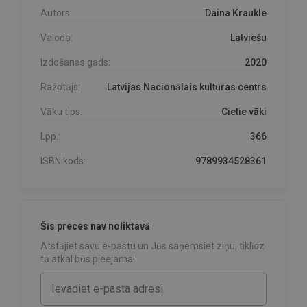
Autors:
Daina Kraukle
Valoda:
Latviešu
Izdošanas gads:
2020
Ražotājs:
Latvijas Nacionālais kultūras centrs
Vāku tips:
Cietie vāki
Lpp.:
366
ISBN kods:
9789934528361
Šīs preces nav noliktavā
Atstājiet savu e-pastu un Jūs saņemsiet ziņu, tiklīdz
tā atkal būs pieejama!