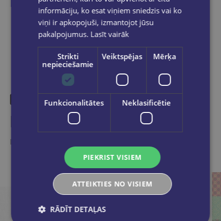
informāciju, ko esat viņiem sniedzis vai ko
Dalies sociālajos tīklos:
viņi ir apkopojuši, izmantojot jūsu
pakalpojumus.
Lasīt vairāk
Strikti
Veiktspējas
Mērķa
nepieciešamie
Funkcionalitātes
Neklasificētie
Līdzīgas preces
Ieskaties, varbūt noder
PIEKRIST VISIEM
ATTEIKTIES NO VISIEM
RĀDĪT DETAĻAS