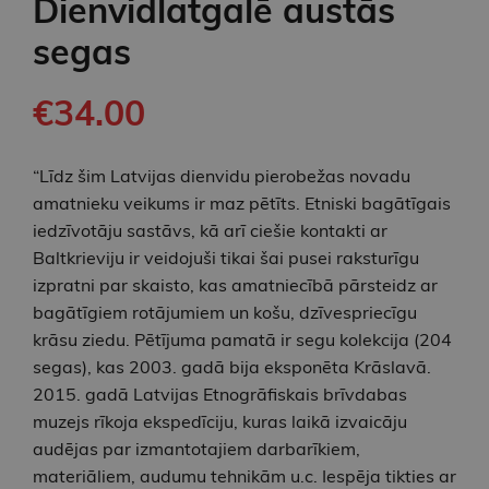
Dienvidlatgalē austās
segas
€34.00
“Līdz šim Latvijas dienvidu pierobežas novadu
amatnieku veikums ir maz pētīts. Etniski bagātīgais
iedzīvotāju sastāvs, kā arī ciešie kontakti ar
Baltkrieviju ir veidojuši tikai šai pusei raksturīgu
izpratni par skaisto, kas amatniecībā pārsteidz ar
bagātīgiem rotājumiem un košu, dzīvespriecīgu
krāsu ziedu. Pētījuma pamatā ir segu kolekcija (204
segas), kas 2003. gadā bija eksponēta Krāslavā.
2015. gadā Latvijas Etnogrāfiskais brīvdabas
muzejs rīkoja ekspedīciju, kuras laikā izvaicāju
audējas par izmantotajiem darbarīkiem,
materiāliem, audumu tehnikām u.c. Iespēja tikties ar