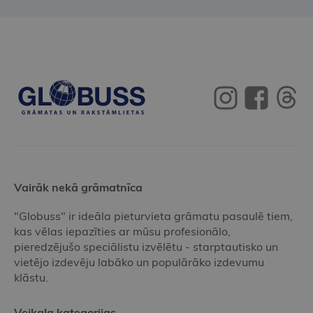
Vairāk nekā grāmatnīca
"Globuss" ir ideāla pieturvieta grāmatu pasaulē tiem,
kas vēlas iepazīties ar mūsu profesionālo,
pieredzējušo speciālistu izvēlētu - starptautisko un
vietējo izdevēju labāko un populārāko izdevumu
klāstu.
Veikala kategorijas