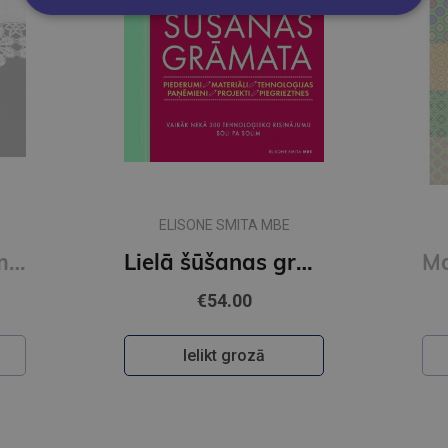
DACE NASTEVIČA
Lielā šūšanas grāmata
Mana pūra raksti. Rokdarbiem, relaksācijai, meditācijai
€14.50
Ielikt grozā