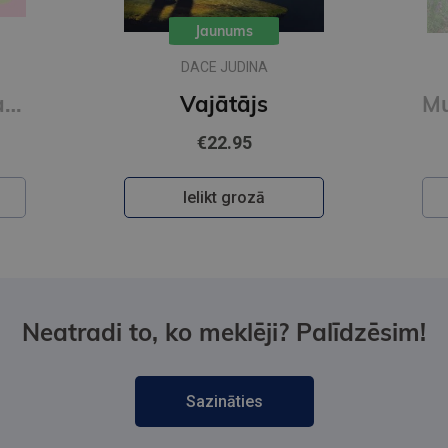
Jaunums
METJŪ KOSTELLO, NĪLS
RIČARDSS
Muižas mistērija. Vakara detektīvs
€9.65
Ielikt grozā
Neatradi to, ko meklēji? Palīdzēsim!
Sazināties