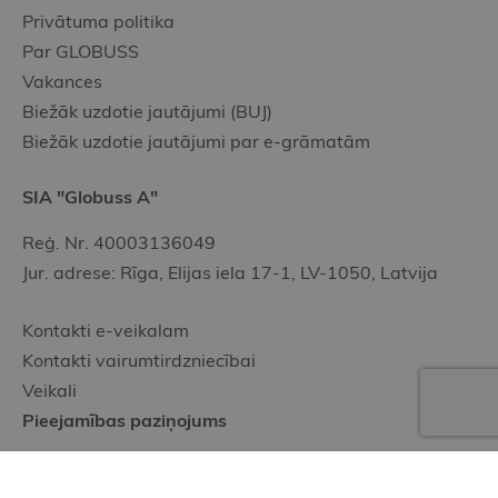
Privātuma politika
Par GLOBUSS
Vakances
Biežāk uzdotie jautājumi (BUJ)
Biežāk uzdotie jautājumi par e-grāmatām
SIA "Globuss A"
Reģ. Nr. 40003136049
Jur. adrese: Rīga, Elijas iela 17-1, LV-1050, Latvija
Kontakti e-veikalam
Kontakti vairumtirdzniecībai
Veikali
Pieejamības paziņojums