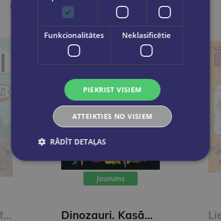
Ieskaties, varbūt noder
Funkcionalitātes
Neklasificētie
PIEKRIST VISIEM
ATTEIKTIES NO VISIEM
RĀDĪT DETAĻAS
Jaunums
Skudriņa Kāpēcīte. Burti
Dinozauri. Kasāmgrāmata