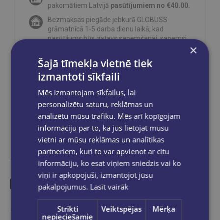
pakomātiem Latvijā
pasūtījumiem no €40.00.
Bezmaksas piegāde jebkurā GLOBUSS
grāmatnīcā 1-5 darba dienu laikā, kad
pasūtījums būs gatavs saņemšanai, saņemsi
×
e-pastu un/ vai SMS.
Šajā tīmekļa vietnē tiek
izmantoti sīkfaili
Mēs izmantojam sīkfailus, lai
Dalies sociālajos tīklos:
personalizētu saturu, reklāmas un
analizētu mūsu trafiku. Mēs arī kopīgojam
informāciju par to, kā jūs lietojat mūsu
vietni ar mūsu reklāmas un analītikas
partneriem, kuri to var apvienot ar citu
informāciju, ko esat viņiem sniedzis vai ko
viņi ir apkopojuši, izmantojot jūsu
pakalpojumus.
Lasīt vairāk
Līdzīgas preces
Strikti
Veiktspējas
Mērķa
nepieciešamie