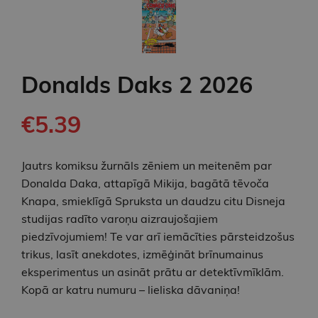
Donalds Daks 2 2026
€5.39
Jautrs komiksu žurnāls zēniem un meitenēm par
Donalda Daka, attapīgā Mikija, bagātā tēvoča
Knapa, smieklīgā Spruksta un daudzu citu Disneja
studijas radīto varoņu aizraujošajiem
piedzīvojumiem! Te var arī iemācīties pārsteidzošus
trikus, lasīt anekdotes, izmēģināt brīnumainus
eksperimentus un asināt prātu ar detektīvmīklām.
Kopā ar katru numuru – lieliska dāvaniņa!