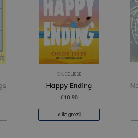
CHLOE LIESE
gs
Happy Ending
€10.90
Ielikt grozā