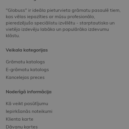
"Globuss" ir ideāla pieturvieta grāmatu pasaulē tiem,
kas vēlas iepazīties ar mūsu profesionālo,
pieredzējušo speciālistu izvēlētu - starptautisko un
vietējo izdevēju labāko un populārāko izdevumu
klāstu.
Veikala kategorijas
Grāmatu katalogs
E-grāmatu katalogs
Kancelejas preces
Noderīgā informācija
Kā veikt pasūtījumu
Iepirkšanās noteikumi
Klienta karte
Dāvanu kartes