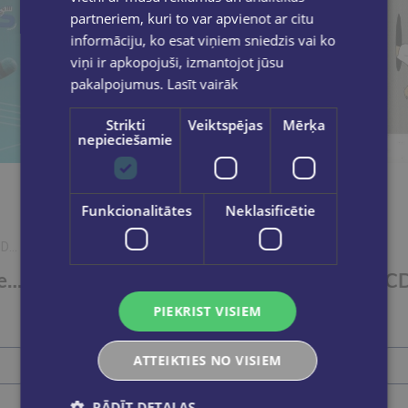
partneriem, kuri to var apvienot ar citu
informāciju, ko esat viņiem sniedzis vai ko
viņi ir apkopojuši, izmantojot jūsu
pakalpojumus.
Lasīt vairāk
Strikti
Veiktspējas
Mērķa
nepieciešamie
Funkcionalitātes
Neklasificētie
NDS
Uku un Leles dziesmas CD
CD Tu saucu mani vārdā - upju līnijās Dzejkoncerts
PIEKRIST VISIEM
€8.95
ATTEIKTIES NO VISIEM
Ielikt grozā
RĀDĪT DETAĻAS