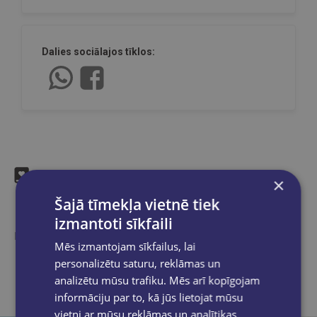
Dalies sociālajos tīklos:
×
Līdzīgas preces
Šajā tīmekļa vietnē tiek
izmantoti sīkfaili
Ieskaties, varbūt noder
Mēs izmantojam sīkfailus, lai
personalizētu saturu, reklāmas un
analizētu mūsu trafiku. Mēs arī kopīgojam
informāciju par to, kā jūs lietojat mūsu
vietni ar mūsu reklāmas un analītikas