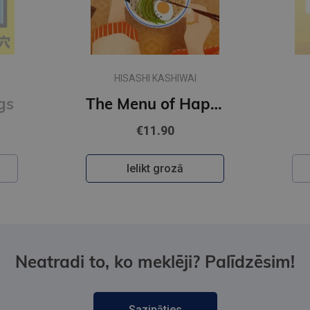
HISASHI KASHIWAI
gs
The Menu of Happiness
€11.90
Ielikt grozā
Neatradi to, ko meklēji? Palīdzēsim!
Sazināties