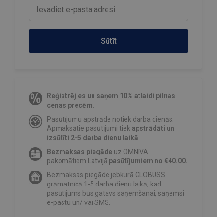
Sūtīt
Reģistrējies un saņem 10% atlaidi pilnas
cenas precēm.
Pasūtījumu apstrāde notiek darba dienās.
Apmaksātie pasūtījumi tiek
apstrādāti un
izsūtīti 2-5 darba dienu laikā.
Bezmaksas piegāde
uz OMNIVA
pakomātiem Latvijā
pasūtījumiem no €40.00.
Bezmaksas piegāde jebkurā GLOBUSS
grāmatnīcā 1-5 darba dienu laikā, kad
pasūtījums būs gatavs saņemšanai, saņemsi
e-pastu un/ vai SMS.