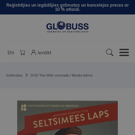
Reģistrējies un iegādājies grāmatas un kancelejas preces ar
10 % atlaidi.
EN
Ienākt
Grāmatas
DVD The little comrade / Biedrs bērns