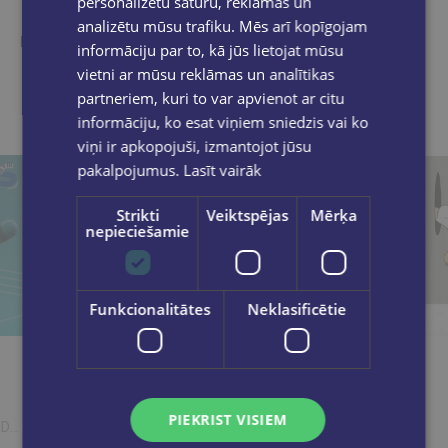
Līdzīgas preces
personalizētu saturu, reklāmas un
analizētu mūsu trafiku. Mēs arī kopīgojam
Ieskaties, varbūt noder
informāciju par to, kā jūs lietojat mūsu
vietni ar mūsu reklāmas un analītikas
partneriem, kuri to var apvienot ar citu
informāciju, ko esat viņiem sniedzis vai ko
viņi ir apkopojuši, izmantojot jūsu
pakalpojumus.
Lasīt vairāk
Strikti
Veiktspējas
Mērķa
nepieciešamie
Funkcionalitātes
Neklasificētie
PIEKRIST VISIEM
NDS