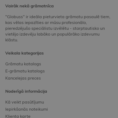
Vairāk nekā grāmatnīca
"Globuss" ir ideāla pieturvieta grāmatu pasaulē tiem,
kas vēlas iepazīties ar mūsu profesionālo,
pieredzējušo speciālistu izvēlētu - starptautisko un
vietējo izdevēju labāko un populārāko izdevumu
klāstu.
Veikala kategorijas
Grāmatu katalogs
E-grāmatu katalogs
Kancelejas preces
Noderīgā informācija
Kā veikt pasūtījumu
Iepirkšanās noteikumi
Klienta karte