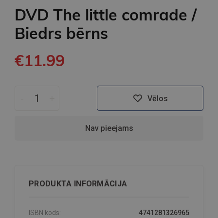
DVD The little comrade /
Biedrs bērns
€11.99
-
+
Vēlos
Nav pieejams
PRODUKTA INFORMĀCIJA
ISBN kods:
4741281326965