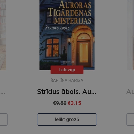
Izdevīgi
ŠARLĪNA HARISA
Auroras Tīgārdenas mistērijas. Slepkavība lasītāju klubā. Vakara detektīvs
Strīdus ābols. Auroras Tīgārdenas mistērijas
€9.50
€3.15
Ielikt grozā