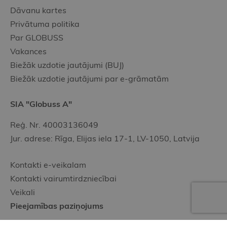
Dāvanu kartes
Privātuma politika
Par GLOBUSS
Vakances
Biežāk uzdotie jautājumi (BUJ)
Biežāk uzdotie jautājumi par e-grāmatām
SIA "Globuss A"
Reģ. Nr. 40003136049
Jur. adrese: Rīga, Elijas iela 17-1, LV-1050, Latvija
Kontakti e-veikalam
Kontakti vairumtirdzniecībai
Veikali
Pieejamības paziņojums