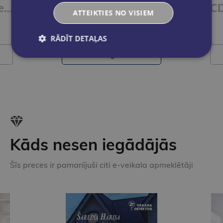
Uku un Leles dziesmas CD
CD Tu saucu mani vārdā - upju līnijās Dzejkoncerts
ATTEIKTIES NO VISIEM
€8.95
RĀDĪT DETAĻAS
Ielikt grozā
Kāds nesen iegādājās
Šīs preces ir pamanījuši citi e-veikala apmeklētāji