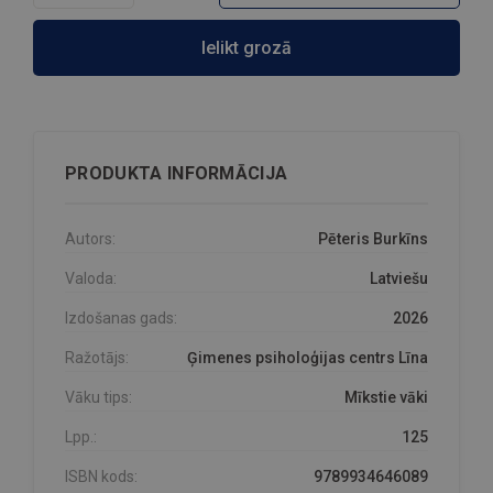
Ielikt grozā
PRODUKTA INFORMĀCIJA
Autors:
Pēteris Burkīns
Valoda:
Latviešu
Izdošanas gads:
2026
Ražotājs:
Ģimenes psiholoģijas centrs Līna
Vāku tips:
Mīkstie vāki
Lpp.:
125
ISBN kods:
9789934646089