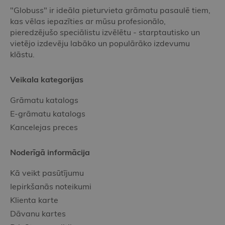
"Globuss" ir ideāla pieturvieta grāmatu pasaulē tiem,
kas vēlas iepazīties ar mūsu profesionālo,
pieredzējušo speciālistu izvēlētu - starptautisko un
vietējo izdevēju labāko un populārāko izdevumu
klāstu.
Veikala kategorijas
Grāmatu katalogs
E-grāmatu katalogs
Kancelejas preces
Noderīgā informācija
Kā veikt pasūtījumu
Iepirkšanās noteikumi
Klienta karte
Dāvanu kartes