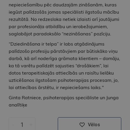
nepieciešamību pēc daudzajām zināšanām, kuras
iegūst palīdzošās jomas speciālisti ilgstošu mācību
rezultātā. No redzesloka netiek izlaisti arī jautājumi
par profesionāļa atbildību un ierobežojumiem,
saglabājot paradoksālo “nezināšanas” pozīciju.
“Dziedināšana ir telpa” ir labs atgādinājums
palīdzošo profesiju pārstāvjiem par būtiskāko viņu
darbā, kā arī noderīga grāmata klientiem – domāju,
ka tā varētu palīdzēt sajusties “drošākiem”, lai
dotos terapeitiskajās attiecībās un raisītu lielāku
uzticēšanos ilgstošam psihoterapijas procesam, jo,
lai attiecības ārstētu, ir nepieciešams laiks."
Ginta Ratniece, psihoterapijas speciāliste un Junga
analītiķe
-
+
Vēlos