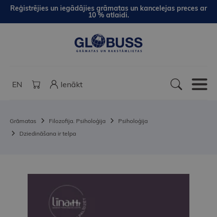
Reģistrējies un iegādājies grāmatas un kancelejas preces ar
10 % atlaidi.
EN
Ienākt
Grāmatas
Filozofija. Psiholoģija
Psiholoģija
Dziedināšana ir telpa