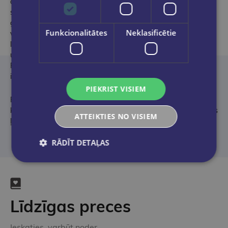
dibinātājs un direktors, viens no ģimenes sistēmisko
sakārtojumu metodes pionieriem Spānijā. Apguvis
geštaltterapiju un integratīvo psihoterapiju, kā arī citus terapijas
Funkcionalitātes
Neklasificētie
veidus, kopš 2001. gada viņš vada apmācību programmas un
lasa lekcijas dažādos terapeitiskajos institūtos Spānijā, Vācijā
un Latīņamerikā. Viņa pirmā grāmata “Las Constelaciones
Familiares” (“Ģimenes sakārtojumi”) ir Spānijā visplašāk lasītais
izdevums par ģimenes sistēmiskajiem sakārtojumiem.
PIEKRIST VISIEM
Papildus ģimenei un darbam Pēters Burkīns aizraujas ar
klasiskajiem automobiļiem un motocikliem, ceļošanu un visu, kas
ATTEIKTIES NO VISIEM
ļauj izprast cilvēci tās dažādajās šķautnēs.
RĀDĪT DETAĻAS
Līdzīgas preces
Ieskaties, varbūt noder