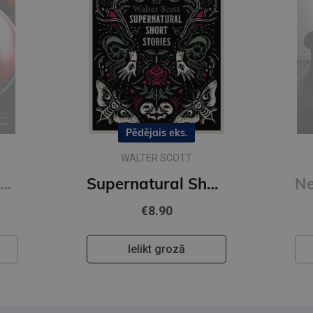
Pēdējais eks.
WALTER SCOTT
Brave New World (Vintage Classics) (xs)
Supernatural Short Stories : Tales of Murder and Letters on Demonology and Witchcraf (Alma Classics)
€8.90
Ielikt grozā