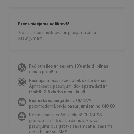
Prece pieejama noliktavā!
Prece ir mūsu noliktavā un pieejama Jūsu
pasūtījumam.
Reģistrējies un saņem 10% atlaidi pilnas
cenas precēm.
Pasūtījumu apstrāde notiek darba dienās.
Apmaksātie pasūtījumi tiek
apstrādāti un
izsūtīti 2-5 darba dienu laikā.
Bezmaksas piegāde
uz OMNIVA
pakomātiem Latvijā
pasūtījumiem no €40.00.
Bezmaksas piegāde jebkurā GLOBUSS
grāmatnīcā 1-5 darba dienu laikā, kad
pasūtījums būs gatavs saņemšanai, saņemsi
e-pastu un/ vai SMS.