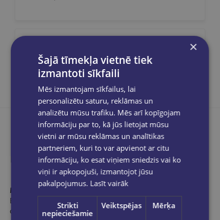
×
Dalies sociālajos tīklos:
Šajā tīmekļa vietnē tiek
izmantoti sīkfaili
Mēs izmantojam sīkfailus, lai
personalizētu saturu, reklāmas un
analizētu mūsu trafiku. Mēs arī kopīgojam
informāciju par to, kā jūs lietojat mūsu
vietni ar mūsu reklāmas un analītikas
partneriem, kuri to var apvienot ar citu
Produkta apraksts
informāciju, ko esat viņiem sniedzis vai ko
viņi ir apkopojuši, izmantojot jūsu
pakalpojumus.
Lasīt vairāk
PĒTERS BURKĪNS
ir dzimis Vācijā un dzīvo Spānijā, netālu no
Barselonas. Viņš ir psihoterapeitiskā institūta “ECOS – Escuela
Strikti
Veiktspējas
Mērķa
de Constelaciones Sistemicas” (Sistēmisko sakārtojumu skola)
nepieciešamie