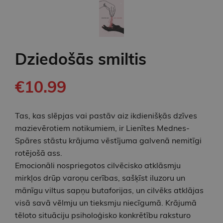
Dziedošās smiltis
€10.99
Tas, kas slēpjas vai pastāv aiz ikdienišķās dzīves
mazievērotiem notikumiem, ir Lienītes Mednes-
Spāres stāstu krājuma vēstījuma galvenā nemitīgi
rotējošā ass.
Emocionāli nospriegotos cilvēcisko atklāsmju
mirkļos drūp varoņu cerības, sašķīst iluzoru un
mānīgu viltus sapņu butaforijas, un cilvēks atklājas
visā savā vēlmju un tieksmju niecīgumā. Krājumā
tēloto situāciju psiholoģisko konkrētību raksturo