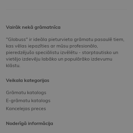
Vairāk nekā grāmatnīca
"Globuss" ir ideāla pieturvieta grāmatu pasaulē tiem,
kas vēlas iepazīties ar mūsu profesionālo,
pieredzējušo speciālistu izvēlētu - starptautisko un
vietējo izdevēju labāko un populārāko izdevumu
klāstu.
Veikala kategorijas
Grāmatu katalogs
E-grāmatu katalogs
Kancelejas preces
Noderīgā informācija