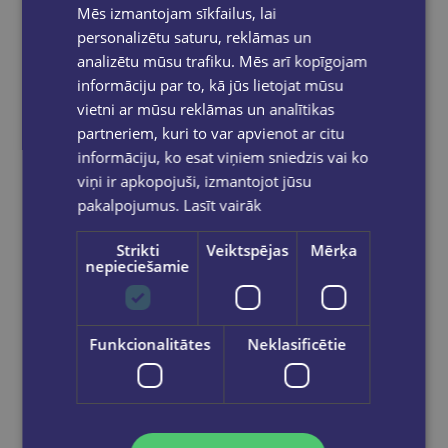
Mēs izmantojam sīkfailus, lai
Pasūtījumu apstrāde notiek darba dienās.
personalizētu saturu, reklāmas un
Apmaksātie pasūtījumi tiek
apstrādāti un
analizētu mūsu trafiku. Mēs arī kopīgojam
izsūtīti 2-5 darba dienu laikā.
informāciju par to, kā jūs lietojat mūsu
Bezmaksas piegāde
uz OMNIVA
vietni ar mūsu reklāmas un analītikas
pakomātiem Latvijā
pasūtījumiem no €40.00.
partneriem, kuri to var apvienot ar citu
Bezmaksas piegāde jebkurā GLOBUSS
informāciju, ko esat viņiem sniedzis vai ko
grāmatnīcā 1-5 darba dienu laikā, kad
pasūtījums būs gatavs saņemšanai, saņemsi
viņi ir apkopojuši, izmantojot jūsu
e-pastu un/ vai SMS.
pakalpojumus.
Lasīt vairāk
Strikti
Veiktspējas
Mērķa
nepieciešamie
Dalies sociālajos tīklos:
Funkcionalitātes
Neklasificētie