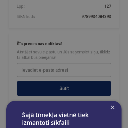
Lpp.:
127
ISBN kods:
9789934084393
Šīs preces nav noliktavā
Atstājiet savu e-pastu un Jūs saņemsiet ziņu, tiklīdz
tā atkal būs pieejama!
Sūtīt
×
Šajā tīmekļa vietnē tiek
izmantoti sīkfaili
Reģistrējies un saņem 10% atlaidi pilnas
cenas precēm.