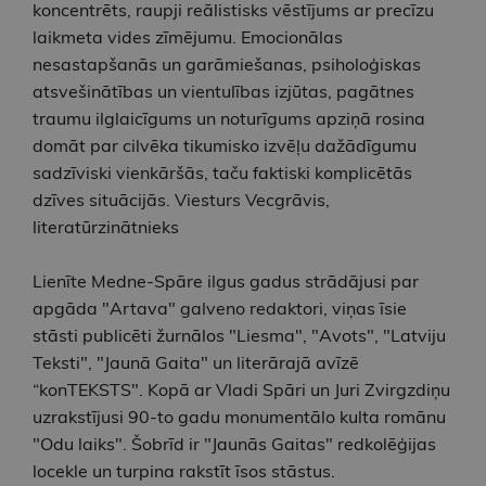
koncentrēts, raupji reālistisks vēstījums ar precīzu
laikmeta vides zīmējumu. Emocionālas
nesastapšanās un garāmiešanas, psiholoģiskas
atsvešinātības un vientulības izjūtas, pagātnes
traumu ilglaicīgums un noturīgums apziņā rosina
domāt par cilvēka tikumisko izvēļu dažādīgumu
sadzīviski vienkāršās, taču faktiski komplicētās
dzīves situācijās. Viesturs Vecgrāvis,
literatūrzinātnieks
Lienīte Medne-Spāre ilgus gadus strādājusi par
apgāda "Artava" galveno redaktori, viņas īsie
stāsti publicēti žurnālos "Liesma", "Avots", "Latviju
Teksti", "Jaunā Gaita" un literārajā avīzē
“konTEKSTS". Kopā ar Vladi Spāri un Juri Zvirgzdiņu
uzrakstījusi 90-to gadu monumentālo kulta romānu
"Odu laiks". Šobrīd ir "Jaunās Gaitas" redkolēģijas
locekle un turpina rakstīt īsos stāstus.