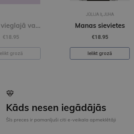
JŪLIJA IĻJUHA
Stāsti vieglajā valodā 3. grāmata
Manas sievietes
€18.95
Ielikt grozā
Kāds nesen iegādājās
Šīs preces ir pamanījuši citi e-veikala apmeklētāji