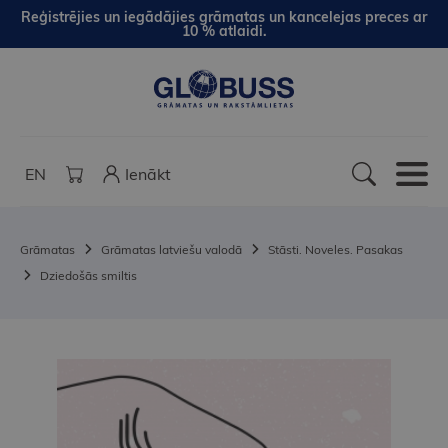
Reģistrējies un iegādājies grāmatas un kancelejas preces ar
10 % atlaidi.
EN
Ienākt
Grāmatas
Grāmatas latviešu valodā
Stāsti. Noveles. Pasakas
Dziedošās smiltis