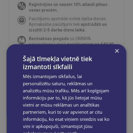
Reģistrējies un saņem 10% atlaidi pilnas
cenas precēm.
Pasūtījumu apstrāde notiek darba dienās.
Apmaksātie pasūtījumi tiek
apstrādāti un
izsūtīti 2-5 darba dienu laikā.
Bezmaksas piegāde
uz OMNIVA
pakomātiem Latvijā
pasūtījumiem no €40.00.
×
Bezmaksas piegāde jebkurā GLOBUSS
Šajā tīmekļa vietnē tiek
grāmatnīcā 1-5 darba dienu laikā, kad
pasūtījums būs gatavs saņemšanai, saņemsi
izmantoti sīkfaili
e-pastu un/ vai SMS.
Mēs izmantojam sīkfailus, lai
personalizētu saturu, reklāmas un
analizētu mūsu trafiku. Mēs arī kopīgojam
informāciju par to, kā jūs lietojat mūsu
Dalies sociālajos tīklos:
vietni ar mūsu reklāmas un analītikas
partneriem, kuri to var apvienot ar citu
informāciju, ko esat viņiem sniedzis vai ko
viņi ir apkopojuši, izmantojot jūsu