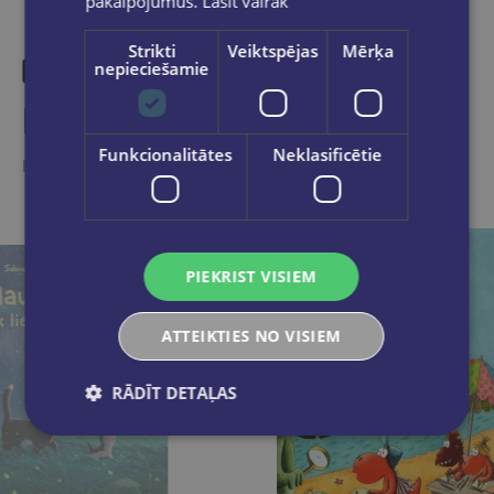
pakalpojumus.
Lasīt vairāk
Strikti
Veiktspējas
Mērķa
nepieciešamie
Līdzīgas preces
Funkcionalitātes
Neklasificētie
Ieskaties, varbūt noder
PIEKRIST VISIEM
ATTEIKTIES NO VISIEM
RĀDĪT DETAĻAS