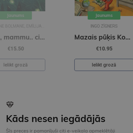
Jaunums
JA
INGO ZĪGNERS
Klau, mammu.. ciik liela ir pasaule?
Mazais pūķis Kokosrieksts satraukumi Pūķu skolā
€10.95
Ielikt grozā
Kāds nesen iegādājās
Šīs preces ir pamanījuši citi e-veikala apmeklētāji