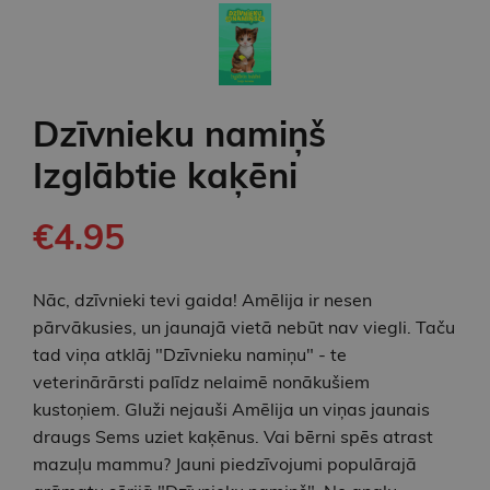
Dzīvnieku namiņš
Izglābtie kaķēni
€4.95
Nāc, dzīvnieki tevi gaida! Amēlija ir nesen
pārvākusies, un jaunajā vietā nebūt nav viegli. Taču
tad viņa atklāj "Dzīvnieku namiņu" - te
veterinārārsti palīdz nelaimē nonākušiem
kustoņiem. Gluži nejauši Amēlija un viņas jaunais
draugs Sems uziet kaķēnus. Vai bērni spēs atrast
mazuļu mammu? Jauni piedzīvojumi populārajā