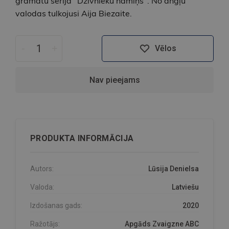
grāmatu sērijā "Dzīvnieku namiņš". No angļu
valodas tulkojusi Aija Biezaite.
-
+
Vēlos
Nav pieejams
PRODUKTA INFORMĀCIJA
Autors:
Lūsija Denielsa
Valoda:
Latviešu
Izdošanas gads:
2020
Ražotājs:
Apgāds Zvaigzne ABC