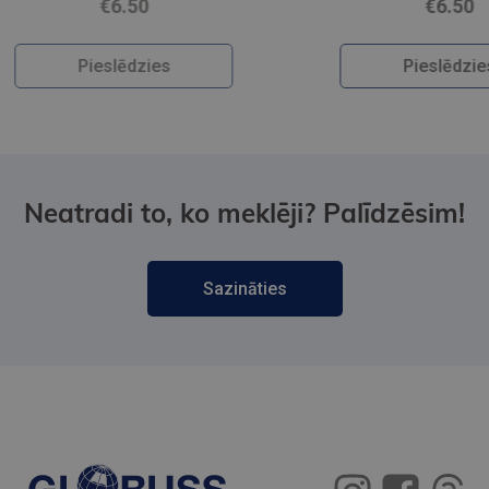
€6.50
Pieslēdzies
Neatradi to, ko meklēji? Palīdzēsim!
Sazināties