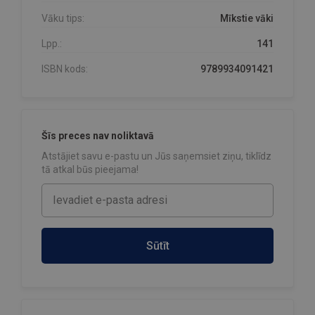
Vāku tips:
Mīkstie vāki
Lpp.:
141
ISBN kods:
9789934091421
Šīs preces nav noliktavā
Atstājiet savu e-pastu un Jūs saņemsiet ziņu, tiklīdz
tā atkal būs pieejama!
Sūtīt