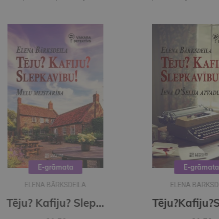
E-grāmata
ELENA BARKSDEILA
Tēju? Kafiju? Slepkavību! Melu meistarība (e-grāmata)
Tēju?Kafiju?Slepkavību! Īena O Šelija atvadu vārdi (e-grāmata)