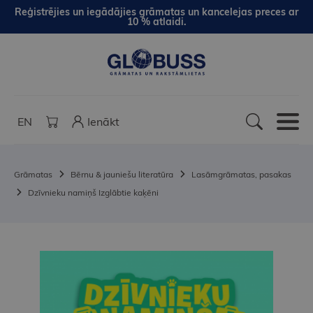
Reģistrējies un iegādājies grāmatas un kancelejas preces ar
10 % atlaidi.
EN
Ienākt
Grāmatas
Bērnu & jauniešu literatūra
Lasāmgrāmatas, pasakas
Dzīvnieku namiņš Izglābtie kaķēni