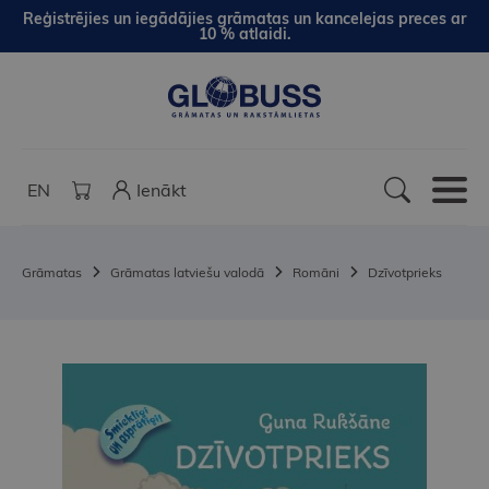
Reģistrējies un iegādājies grāmatas un kancelejas preces ar
10 % atlaidi.
EN
Ienākt
Grāmatas
Grāmatas latviešu valodā
Romāni
Dzīvotprieks