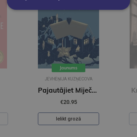
Jaunums
JEVHEŅIJA KUZŅECOVA
Pajautājiet Miječkai
K
€20.95
Ielikt grozā