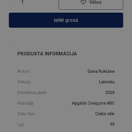
-
+
Vēlos
Ielikt grozā
PRODUKTA INFORMĀCIJA
Autors:
Guna Rukšāne
Valoda:
Latviešu
Izdošanas gads:
2026
Ražotājs:
Apgāds Zvaigzne ABC
Vāku tips:
Cietie vāki
Lpp.:
93