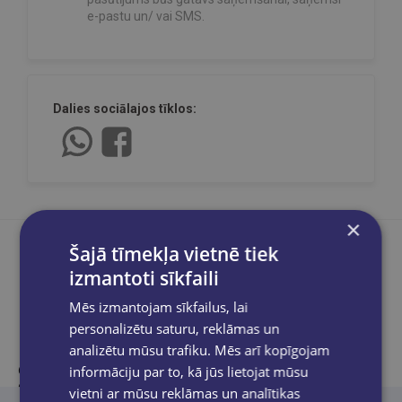
e-pastu un/ vai SMS.
Dalies sociālajos tīklos:
×
Šajā tīmekļa vietnē tiek
izmantoti sīkfaili
Produkta apraksts
Mēs izmantojam sīkfailus, lai
personalizētu saturu, reklāmas un
analizētu mūsu trafiku. Mēs arī kopīgojam
informāciju par to, kā jūs lietojat mūsu
Guna Rukšāne
savā trešajā humoristisko stāstiņu krājumā
“DzīvotPrieks” ar vieglu ironiju un siltu cilvēcību savij ikdienas
vietni ar mūsu reklāmas un analītikas