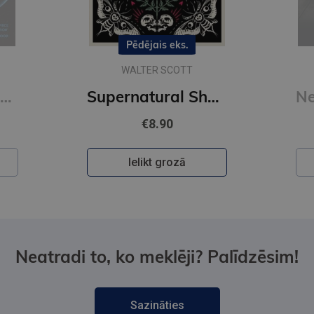
Pēdējais eks.
WALTER SCOTT
Brave New World (Vintage Classics) (xs)
Supernatural Short Stories : Tales of Murder and Letters on Demonology and Witchcraf (Alma Classics)
€8.90
Ielikt grozā
Neatradi to, ko meklēji? Palīdzēsim!
Sazināties