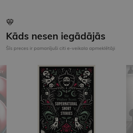
Kāds nesen iegādājās
Šīs preces ir pamanījuši citi e-veikala apmeklētāji