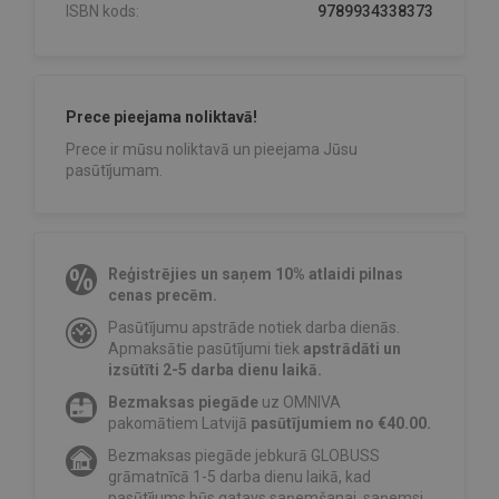
ISBN kods:
9789934338373
Prece pieejama noliktavā!
Prece ir mūsu noliktavā un pieejama Jūsu
pasūtījumam.
Reģistrējies un saņem 10% atlaidi pilnas
cenas precēm.
Pasūtījumu apstrāde notiek darba dienās.
Apmaksātie pasūtījumi tiek
apstrādāti un
izsūtīti 2-5 darba dienu laikā.
Bezmaksas piegāde
uz OMNIVA
pakomātiem Latvijā
pasūtījumiem no €40.00.
Bezmaksas piegāde jebkurā GLOBUSS
grāmatnīcā 1-5 darba dienu laikā, kad
pasūtījums būs gatavs saņemšanai, saņemsi