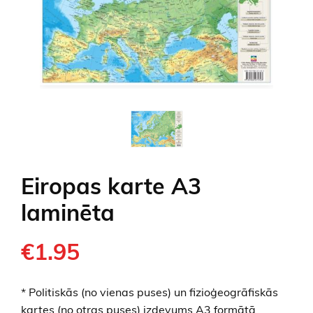
Eiropas karte A3
laminēta
€1.95
* Politiskās (no vienas puses) un fizioģeogrāfiskās
kartes (no otras puses) izdevums A3 formātā