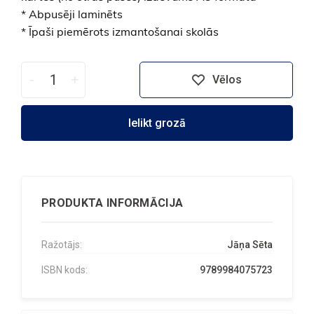
* Abpusēji laminēts
* Īpaši piemērots izmantošanai skolās
-
+
Vēlos
Ielikt grozā
PRODUKTA INFORMĀCIJA
Ražotājs:
Jāņa Sēta
ISBN kods:
9789984075723