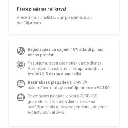
Prece pieejama noliktavā!
Prece ir mūsu noliktavā un pieejama Jūsu
pasūtījumam.
Reģistrējies un saņem 10% atlaidi pilnas
cenas precēm.
Pasūtījumu apstrāde notiek darba dienās.
Apmaksātie pasūtījumi tiek
apstrādāti un
izsūtīti 2-5 darba dienu laikā.
Bezmaksas piegāde
uz OMNIVA
pakomātiem Latvijā
pasūtījumiem no €40.00.
Bezmaksas piegāde jebkurā GLOBUSS
grāmatnīcā 1-5 darba dienu laikā, kad
pasūtījums būs gatavs saņemšanai, saņemsi
e-pastu un/ vai SMS.