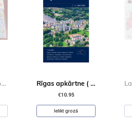
Pasaules karte bērniem. Geografika
Rīgas apkārtne ( karte) 1:100 000
€10.95
Ielikt grozā