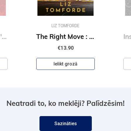
LIZ TOMFORDE
Kill Switch: Devil's Night #3
The Right Move : #2 Windy City Series : A forced proximity, fake dating sports romance
€13.90
Ielikt grozā
Neatradi to, ko meklēji? Palīdzēsim!
Sazināties