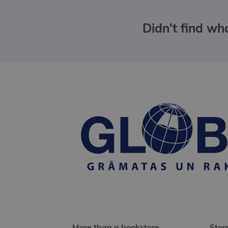
Didn't find wha
More than a bookstore
Stor