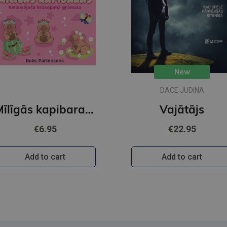
New
DACE JUDINA
Mīlīgās kapibaras. Omulīga krāsošana. Relaksējoša krāsojamā grāmata
Vajātājs
€6.95
€22.95
Add to cart
Add to cart