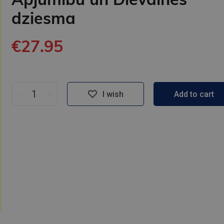
dziesma
€27.95
-
+
I wish
Add to cart