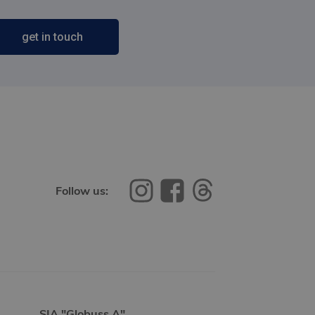
get in touch
Follow us:
SIA "Globuss A"