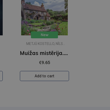
New
METJŪ KOSTELLO, NĪLS
RIČARDSS
Muižas mistērija. Vakara detektīvs
€9.65
Add to cart