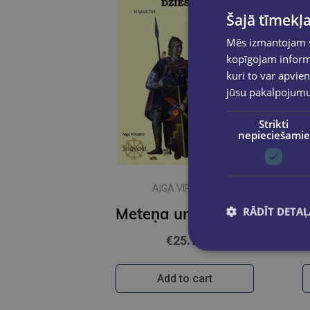
Šajā tīmekļa
Mēs izmantojam sī
kopīgojam informā
kuri to var apvien
jūsu pakalpojum
Strikti
nepieciešamie
AIGA VIRSNĪTE
RĀDĪT DETAĻ
Meteņa un karavīru dziesmas
€25.95
Add to cart