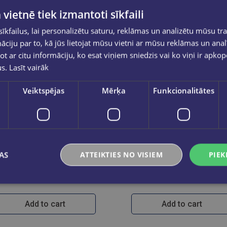
 vietnē tiek izmantoti sīkfaili
kfailus, lai personalizētu saturu, reklāmas un analizētu mūsu tra
ciju par to, kā jūs lietojat mūsu vietni ar mūsu reklāmas un anal
ot ar citu informāciju, ko esat viņiem sniedzis vai ko viņi ir apko
us.
Lasīt vairāk
Veiktspējas
Mērķa
Funkcionalitātes
AIGA VIRSNĪTE
VILS PARFITS
AS
ATTEIKTIES NO VISIEM
PIEK
Māras dziesmas
Kabala. Senās tradīcijas spēks 
€25.95
€18.95
Add to cart
Add to cart