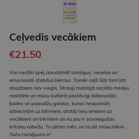
Ceļvedis vecākiem
€21.50
Visi vecāki spēj izaudzināt laimīgus, veselus un
emocionāli stabilus bērnus. Tomēr ceļš līdz tam ļoti
daudziem nav viegls. Strauji mainīgā sociālo mediju
realitāte un mūsu kultūrā pastāvīgi klātesošās
bailes un paaudžu gaidas, kuras neapzināti
attiecinām uz bērniem, atstāj lielu ietekmi uz
vecākiem un bērniem un nu jau ir sasniegušas
kritisku robežu. To jūtam mēs, un to jūt mūsu bērni.
Taču risinājums ir!