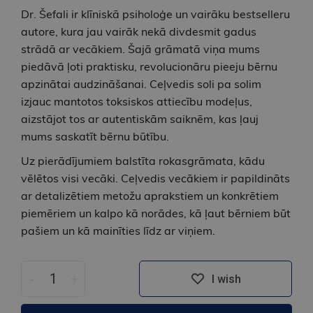
Dr. Šefali ir klīniskā psiholoģe un vairāku bestselleru
autore, kura jau vairāk nekā divdesmit gadus
strādā ar vecākiem. Šajā grāmatā viņa mums
piedāvā ļoti praktisku, revolucionāru pieeju bērnu
apzinātai audzināšanai. Ceļvedis soli pa solim
izjauc mantotos toksiskos attiecību modeļus,
aizstājot tos ar autentiskām saiknēm, kas ļauj
mums saskatīt bērnu būtību.
Uz pierādījumiem balstīta rokasgrāmata, kādu
vēlētos visi vecāki. Ceļvedis vecākiem ir papildināts
ar detalizētiem metožu aprakstiem un konkrētiem
piemēriem un kalpo kā norādes, kā ļaut bērniem būt
pašiem un kā mainīties līdz ar viņiem.
-
+
I wish