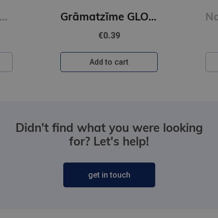
 Court of Wings and Ruin : 3
Grāmatzīme GLOBUSS - Citroni
€0.39
Add to cart
Didn't find what you were looking
for? Let's help!
get in touch