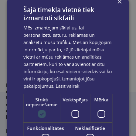
×
Šajā tīmekļa vietnē tiek
izmantoti sīkfaili
Mēs izmantojam sīkfailus, lai
personalizētu saturu, reklāmas un
analizētu mūsu trafiku. Mēs arī kopīgojam
informāciju par to, kā jūs lietojat mūsu
vietni ar mūsu reklāmas un analītikas
Product description
partneriem, kuri to var apvienot ar citu
informāciju, ko esat viņiem sniedzis vai ko
viņi ir apkopojuši, izmantojot jūsu
Dr. Šefali ir vairāku New York Times bestselleru autore. Viņa ir
pakalpojumus.
Lasīt vairāk
ieguvusi doktora grādu klīniskajā psiholoģijā Kolumbijas
Universitātē un māca principus, kuros Austrumu garīgums
Strikti
Veiktspējas
Mērķa
nepieciešamie
apvienojas ar Rietumu psiholoģiju. Dr. Šefali ir ģimenes
dinamikas un attiecību eksperte, kas vada kursus visā pasaulē,
kā arī ir Conscious Parenting Coaching Institute dibinātāja.
Funkcionalitātes
Neklasificētie
No angļu valodas tulkojusi Baiba Ozturka.