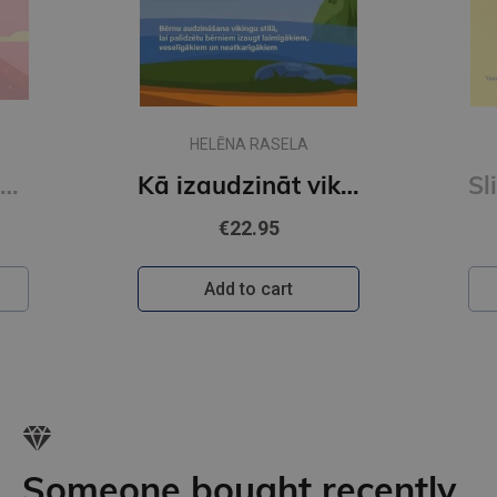
HELĒNA RASELA
Audzēt uzmanību. Atbalsta ceļvedis vecākiem un aprūpētājiem, kas gāā par bērniem ar UDHT un eksplozī
Kā izaudzināt vikingu
€22.95
Add to cart
Someone bought recently