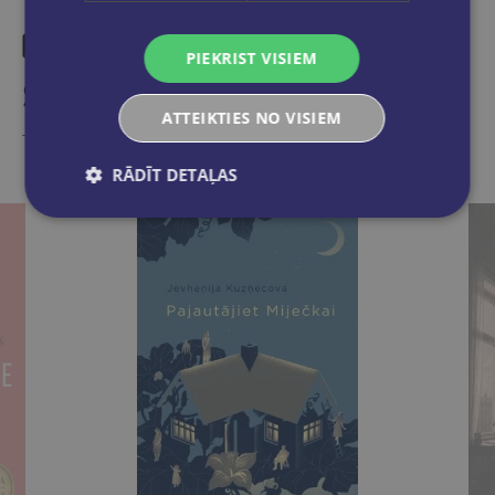
PIEKRIST VISIEM
Similar products
ATTEIKTIES NO VISIEM
Take a look
RĀDĪT DETAĻAS