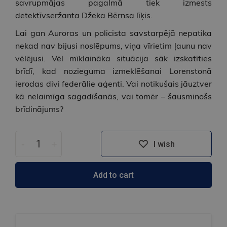
savrupmājas pagalmā tiek izmests
detektīvseržanta Džeka Bērnsa līķis.
Lai gan Auroras un policista savstarpējā nepatika
nekad nav bijusi noslēpums, viņa vīrietim ļaunu nav
vēlējusi. Vēl mīklaināka situācija sāk izskatīties
brīdī, kad nozieguma izmeklēšanai Lorenstonā
ierodas divi federālie aģenti. Vai notikušais jāuztver
kā nelaimīga sagadīšanās, vai tomēr – šausminošs
brīdinājums?
-
+
I wish
Add to cart