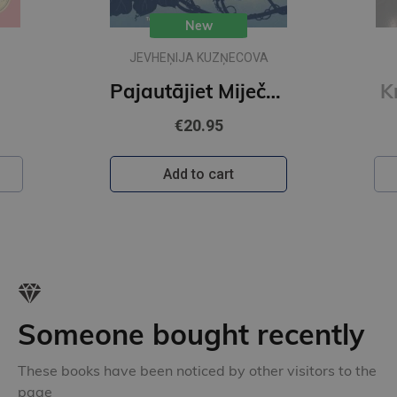
New
JEVHEŅIJA KUZŅECOVA
Pajautājiet Miječkai
K
€20.95
Add to cart
Someone bought recently
These books have been noticed by other visitors to the
page