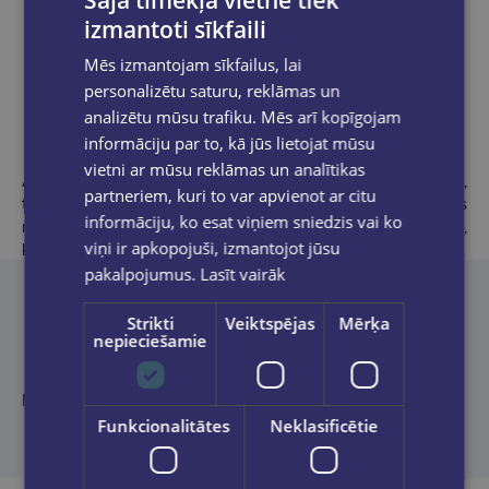
izmantoti sīkfaili
Mēs izmantojam sīkfailus, lai
personalizētu saturu, reklāmas un
Product description
analizētu mūsu trafiku. Mēs arī kopīgojam
informāciju par to, kā jūs lietojat mūsu
vietni ar mūsu reklāmas un analītikas
Amerikāņu rakstniece
Šarlīna Harisa
ir daudzu bestselleru,
partneriem, kuri to var apvienot ar citu
tostarp romānu sērijas par Sūkiju Stekhausu, pēc kuras
informāciju, ko esat viņiem sniedzis vai ko
motīviem uzņemts kulta seriāls “Īstās asinis”, autore. Brīžos,
viņi ir apkopojuši, izmantojot jūsu
kad neraksta, Harisa aizrautīgi lasa grāmatas.
pakalpojumus.
Lasīt vairāk
Strikti
Veiktspējas
Mērķa
nepieciešamie
No angļu valodas tulkojusi Velga Vīgante
Funkcionalitātes
Neklasificētie