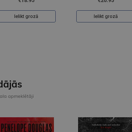
€18.95
€20.95
Ielikt grozā
Ielikt grozā
dājās
kala apmeklētāji