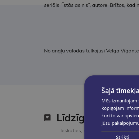
seriāls “Īstās asinis”, autore. Brīžos, ka
No angļu valodas tulkojusi Velga Vīgante
Šajā tīmekļa
Mēs izmantojam sī
kopīgojam informā
Līdzīgas preces
kuri to var apvien
jūsu pakalpojum
Ieskaties, varbūt noder
Strikti