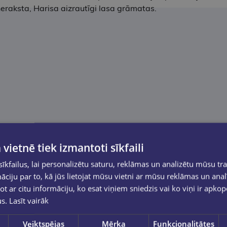
d neraksta, Harisa aizrautīgi lasa grāmatas.
 vietnē tiek izmantoti sīkfaili
kfailus, lai personalizētu saturu, reklāmas un analizētu mūsu tra
ciju par to, kā jūs lietojat mūsu vietni ar mūsu reklāmas un anal
ot ar citu informāciju, ko esat viņiem sniedzis vai ko viņi ir apko
us.
Lasīt vairāk
Veiktspējas
Mērķa
Funkcionalitātes