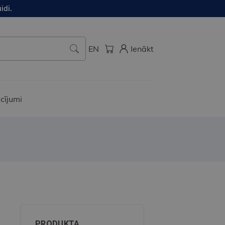
idi.
EN
Ienākt
cījumi
PRODUKTA