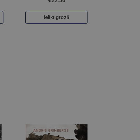
€22.50
Ielikt grozā