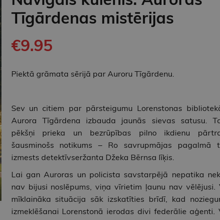
Tīgārdenas mistērijas
€9.95
Piektā grāmata sērijā par Auroru Tīgārdenu.
Sev un citiem par pārsteigumu Lorenstonas bibliotek
Aurora Tīgārdena izbauda jaunās sievas satusu. T
pēkšņi prieka un bezrūpības pilno ikdienu pārtr
šausminošs notikums – Ro savrupmājas pagalmā t
izmests detektīvseržanta Džeka Bērnsa līķis.
Lai gan Auroras un policista savstarpējā nepatika ne
nav bijusi noslēpums, viņa vīrietim ļaunu nav vēlējusi. 
mīklaināka situācija sāk izskatīties brīdī, kad nozieg
izmeklēšanai Lorenstonā ierodas divi federālie aģenti. 