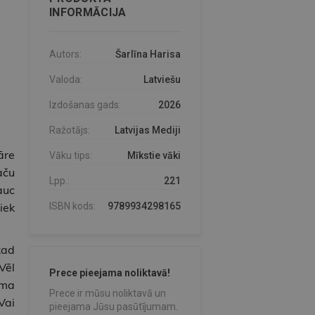
INFORMĀCIJA
Autors:
Šarlīna Harisa
Valoda:
Latviešu
Izdošanas gads:
2026
Ražotājs:
Latvijas Mediji
āre
Vāku tips:
Mīkstie vāki
aču
Lpp.:
221
auc
iek
ISBN kods:
9789934298165
kad
Vēl
Prece pieejama noliktavā!
uma
Prece ir mūsu noliktavā un
Vai
pieejama Jūsu pasūtījumam.