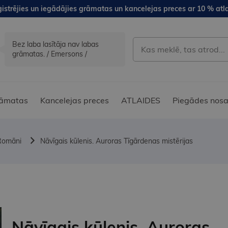
istrējies un iegādājies grāmatas un kancelejas preces ar 10 % atla
Bez laba lasītāja nav labas
grāmatas. / Emersons /
āmatas
Kancelejas preces
ATLAIDES
Piegādes nosa
Romāni
Nāvīgais kūlenis. Auroras Tīgārdenas mistērijas
Nāvīgais kūlenis. Auroras