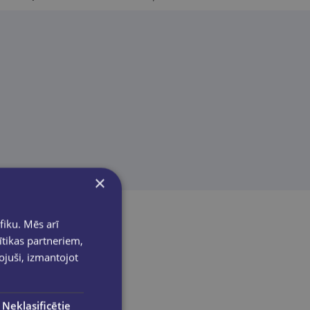
×
fiku. Mēs arī
ītikas partneriem,
pojuši, izmantojot
Neklasificētie