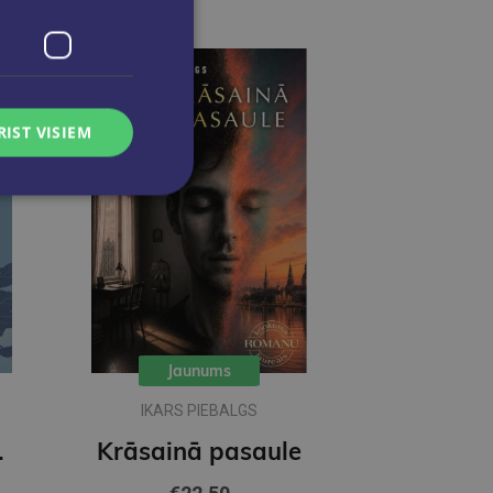
RIST VISIEM
Jaunums
IKARS PIEBALGS
ečkai
Krāsainā pasaule