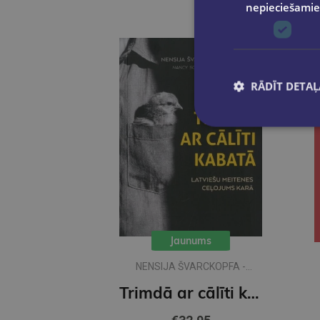
nepieciešamie
RĀDĪT DETAĻ
Jaunums
NENSIJA ŠVARCKOPFA -
ŽARMINA
Trimdā ar cālīti kabatā