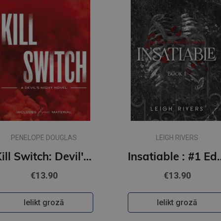
PENELOPE DOUGLAS
LEIGH RIVERS
Kill Switch: Devil's Night #3
Insatiable : #1 Edge of Darkness series : de
€13.90
€13.90
Ielikt grozā
Ielikt grozā