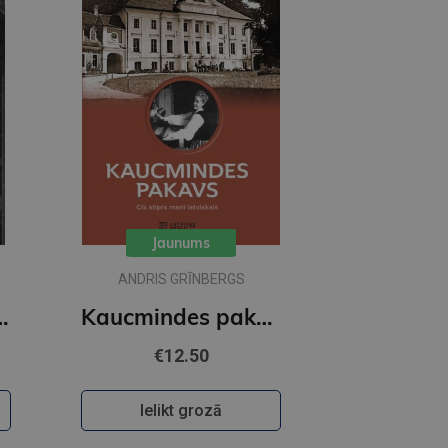
Jaunums
ANDRIS GRĪNBERGS
lux paperback featuring exclusive character artwork
Kaucmindes pakavs
€12.50
Ielikt grozā