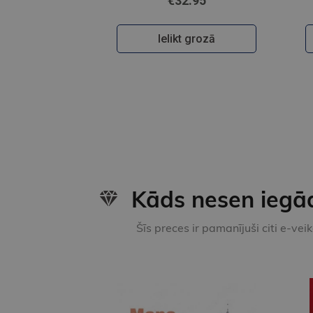
€32.95
Ielikt grozā
Kāds nesen iegā
Šīs preces ir pamanījuši citi e-vei