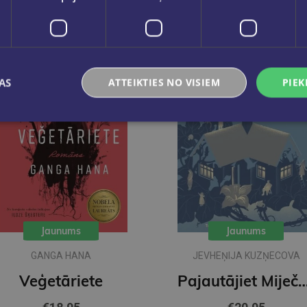
AS
ATTEIKTIES NO VISIEM
PIEK
Jaunums
Jaunums
GANGA HANA
JEVHEŅIJA KUZŅECOVA
Veģetāriete
Pajautājiet Mij