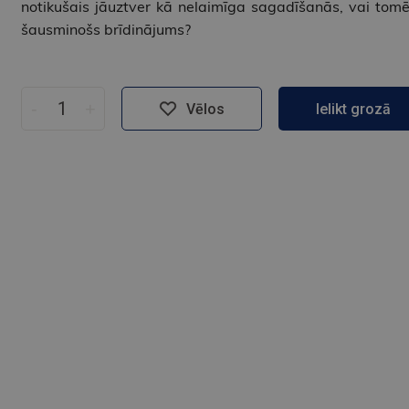
notikušais jāuztver kā nelaimīga sagadīšanās, vai tomē
šausminošs brīdinājums?
-
+
Vēlos
Ielikt grozā