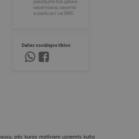
pasūtījums būs gatavs
saņemšanai, saņemsi
e-pastu un/ vai SMS.
Dalies sociālajos tīklos:
khausu, pēc kuras motīviem uzņemts kulta