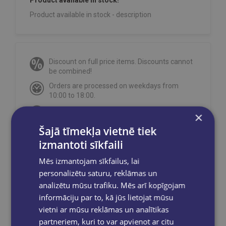
Product available in stock - description
Discount on full price items. Discounts cannot
be combined!
Orders are processed on weekdays from
10:00 to 18:00.
Free delivery
to OMNIVA parcel machines in
×
Latvia
for orders over €40.00
.
Šajā tīmekļa vietnē tiek
Free delivery to any GLOBUSS bookstore
izmantoti sīkfaili
within 2-5 working days.
Mēs izmantojam sīkfailus, lai
personalizētu saturu, reklāmas un
analizētu mūsu trafiku. Mēs arī kopīgojam
Share on social networks:
informāciju par to, kā jūs lietojat mūsu
vietni ar mūsu reklāmas un analītikas
partneriem, kuri to var apvienot ar citu