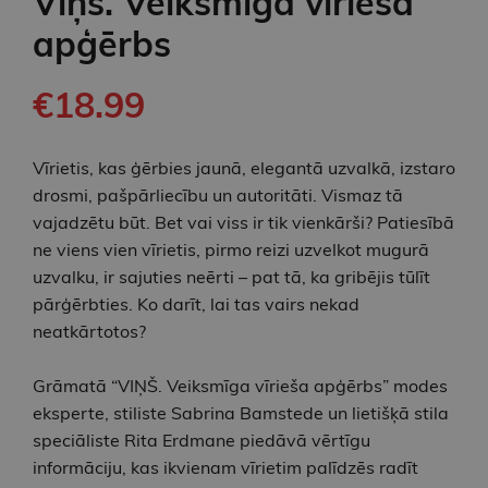
Viņš. Veiksmīga vīrieša
apģērbs
€18.99
Vīrietis, kas ģērbies jaunā, elegantā uzvalkā, izstaro
drosmi, pašpārliecību un autoritāti. Vismaz tā
vajadzētu būt. Bet vai viss ir tik vienkārši? Patiesībā
ne viens vien vīrietis, pirmo reizi uzvelkot mugurā
uzvalku, ir sajuties neērti – pat tā, ka gribējis tūlīt
pārģērbties. Ko darīt, lai tas vairs nekad
neatkārtotos?
Grāmatā “VIŅŠ. Veiksmīga vīrieša apģērbs” modes
eksperte, stiliste Sabrina Bamstede un lietišķā stila
speciāliste Rita Erdmane piedāvā vērtīgu
informāciju, kas ikvienam vīrietim palīdzēs radīt