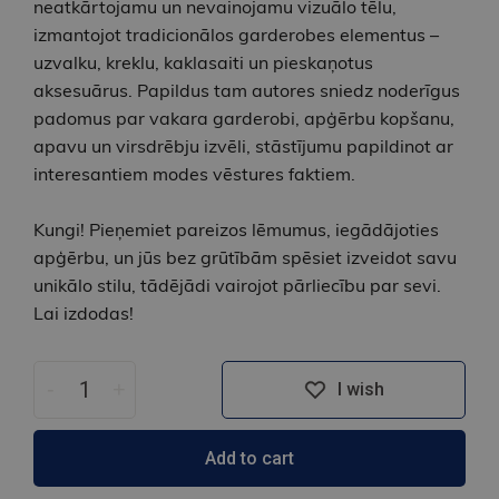
neatkārtojamu un nevainojamu vizuālo tēlu,
izmantojot tradicionālos garderobes elementus –
uzvalku, kreklu, kaklasaiti un pieskaņotus
aksesuārus. Papildus tam autores sniedz noderīgus
padomus par vakara garderobi, apģērbu kopšanu,
apavu un virsdrēbju izvēli, stāstījumu papildinot ar
interesantiem modes vēstures faktiem.
Kungi! Pieņemiet pareizos lēmumus, iegādājoties
apģērbu, un jūs bez grūtībām spēsiet izveidot savu
unikālo stilu, tādējādi vairojot pārliecību par sevi.
Lai izdodas!
-
+
I wish
Add to cart