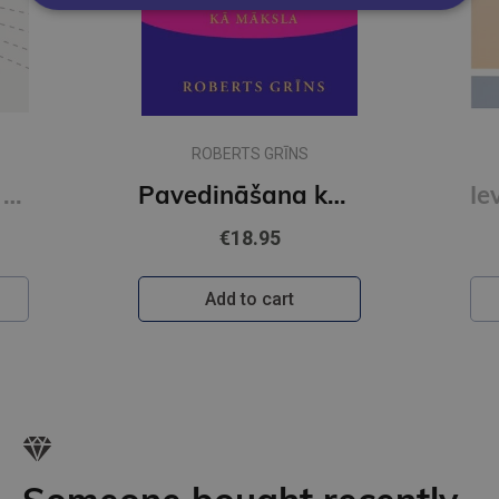
ROBERTS GRĪNS
Aktiera runa 21. gadsimta latviešu teātrī
Pavedināšana kā māksla
€18.95
Add to cart