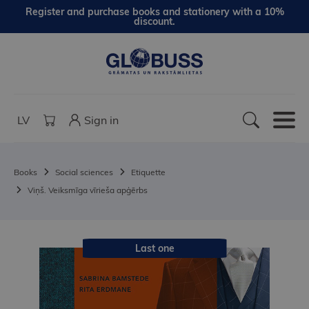
Register and purchase books and stationery with a 10%
discount.
LV
Sign in
Books
Social sciences
Etiquette
Viņš. Veiksmīga vīrieša apģērbs
Last one