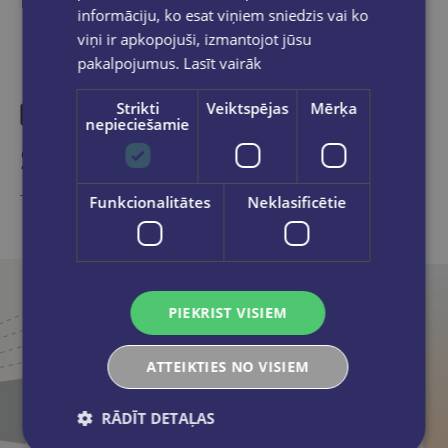
informāciju, ko esat viņiem sniedzis vai ko
viņi ir apkopojuši, izmantojot jūsu
pakalpojumus.
Lasīt vairāk
Strikti
Veiktspējas
Mērķa
nepieciešamie
Similar products
Take a look
Funkcionalitātes
Neklasificētie
PIEKRIST VISIEM
ATTEIKTIES NO VISIEM
RĀDĪT DETAĻAS