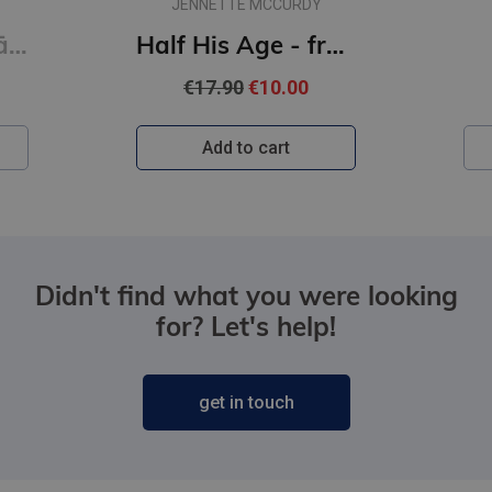
JENNETTE MCCURDY
Ultra - pārstrādāta cilvēce
Half His Age - from the author of I'm Glad My Mom Died
€17.90
€10.00
Add to cart
Didn't find what you were looking
for? Let's help!
get in touch