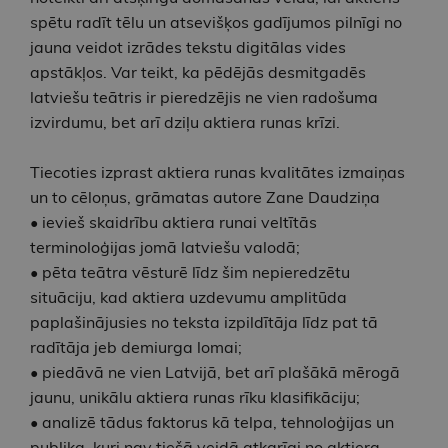
spētu radīt tēlu un atsevišķos gadījumos pilnīgi no
jauna veidot izrādes tekstu digitālas vides
apstākļos. Var teikt, ka pēdējās desmitgadēs
latviešu teātris ir pieredzējis ne vien radošuma
izvirdumu, bet arī dziļu aktiera runas krīzi.
Tiecoties izprast aktiera runas kvalitātes izmaiņas
un to cēloņus, grāmatas autore Zane Daudziņa
• ievieš skaidrību aktiera runai veltītās
terminoloģijas jomā latviešu valodā;
• pēta teātra vēsturē līdz šim nepieredzētu
situāciju, kad aktiera uzdevumu amplitūda
paplašinājusies no teksta izpildītāja līdz pat tā
radītāja jeb demiurga lomai;
• piedāvā ne vien Latvijā, bet arī plašākā mērogā
jaunu, unikālu aktiera runas rīku klasifikāciju;
• analizē tādus faktorus kā telpa, tehnoloģijas un
publika, kuri nav tiešā veidā atkarīgi no aktiera,