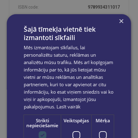
ISBN code:
9789934311017
×
Šajā tīmekļa vietnē tiek
izmantoti sīkfaili
Product available in stock!
Product available in stock - description
Mēs izmantojam sīkfailus, lai
personalizētu saturu, reklāmas un
analizētu mūsu trafiku. Mēs arī kopīgojam
informāciju par to, kā jūs lietojat mūsu
Discount on full price items. Discounts cannot
vietni ar mūsu reklāmas un analītikas
be combined!
partneriem, kuri to var apvienot ar citu
Orders are processed on weekdays from
informāciju, ko esat viņiem sniedzis vai ko
10:00 to 18:00.
viņi ir apkopojuši, izmantojot jūsu
Free delivery
to OMNIVA parcel machines in
pakalpojumus.
Lasīt vairāk
Latvia
for orders over €40.00
.
Free delivery to any GLOBUSS bookstore
Strikti
Veiktspējas
Mērķa
within 2-5 working days.
nepieciešamie