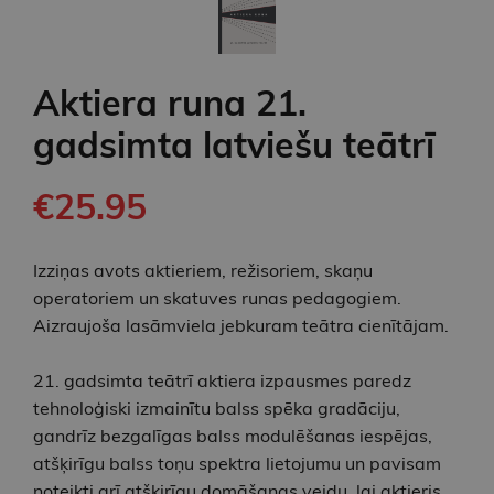
Aktiera runa 21.
gadsimta latviešu teātrī
€25.95
Izziņas avots aktieriem, režisoriem, skaņu
operatoriem un skatuves runas pedagogiem.
Aizraujoša lasāmviela jebkuram teātra cienītājam.
21. gadsimta teātrī aktiera izpausmes paredz
tehnoloģiski izmainītu balss spēka gradāciju,
gandrīz bezgalīgas balss modulēšanas iespējas,
atšķirīgu balss toņu spektra lietojumu un pavisam
noteikti arī atšķirīgu domāšanas veidu, lai aktieris