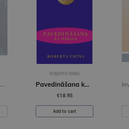
ROBERTS GRĪNS
Viņš. Veiksmīga vīrieša apģērbs
Pavedināšana kā māksla
€18.95
Add to cart