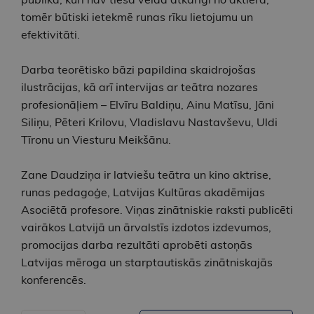
tomēr būtiski ietekmē runas rīku lietojumu un
efektivitāti.
Darba teorētisko bāzi papildina skaidrojošas
ilustrācijas, kā arī intervijas ar teātra nozares
profesionāļiem – Elvīru Baldiņu, Ainu Matīsu, Jāni
Siliņu, Pēteri Krilovu, Vladislavu Nastavševu, Uldi
Tīronu un Viesturu Meikšānu.
Zane Daudziņa ir latviešu teātra un kino aktrise,
runas pedagoģe, Latvijas Kultūras akadēmijas
Asociētā profesore. Viņas zinātniskie raksti publicēti
vairākos Latvijā un ārvalstīs izdotos izdevumos,
promocijas darba rezultāti aprobēti astoņās
Latvijas mēroga un starptautiskās zinātniskajās
konferencēs.