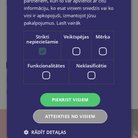
partneriem, kuri to var apvienot ar citu
informāciju, ko esat viņiem sniedzis vai ko
Dalies sociālajos tīklos:
viņi ir apkopojuši, izmantojot jūsu
pakalpojumus.
Lasīt vairāk
Strikti
Veiktspējas
Mērķa
nepieciešamie
Funkcionalitātes
Neklasificētie
Līdzīgas preces
Ieskaties, varbūt noder
PIEKRIST VISIEM
ATTEIKTIES NO VISIEM
RĀDĪT DETAĻAS