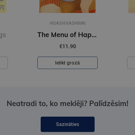
HISASHI KASHIWAI
gs
The Menu of Happiness
€11.90
Ielikt grozā
Neatradi to, ko meklēji? Palīdzēsim!
Sazināties