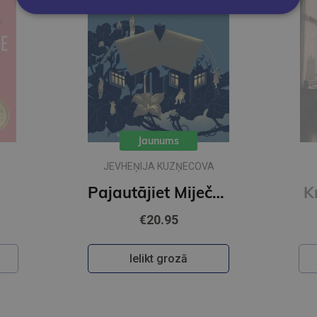
Jaunums
A
IKARS PIEBALGS
Pajautājiet Miječkai
Krāsainā pasaule
€22.50
Ielikt grozā