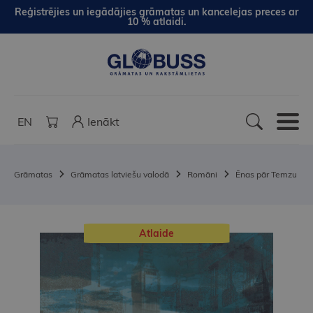
Reģistrējies un iegādājies grāmatas un kancelejas preces ar
10 % atlaidi.
EN
Ienākt
Grāmatas
Grāmatas latviešu valodā
Romāni
Ēnas pār Temzu
Atlaide