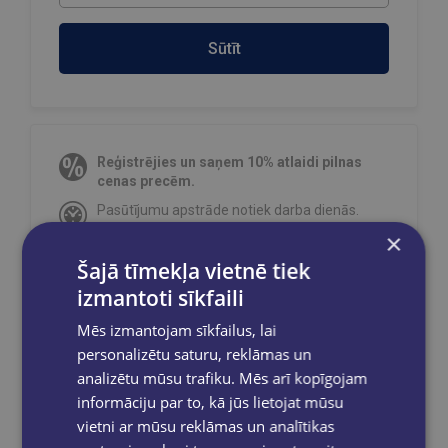
Sūtīt
Reģistrējies un saņem 10% atlaidi pilnas
cenas precēm.
Pasūtījumu apstrāde notiek darba dienās.
Apmaksātie pasūtījumi tiek
apstrādāti un
×
izsūtīti 2-5 darba dienu laikā.
Šajā tīmekļa vietnē tiek
Bezmaksas piegāde
uz OMNIVA
izmantoti sīkfaili
pakomātiem Latvijā
pasūtījumiem no €40.00.
Bezmaksas piegāde jebkurā GLOBUSS
Mēs izmantojam sīkfailus, lai
grāmatnīcā 1-5 darba dienu laikā, kad
personalizētu saturu, reklāmas un
pasūtījums būs gatavs saņemšanai, saņemsi
analizētu mūsu trafiku. Mēs arī kopīgojam
e-pastu un/ vai SMS.
informāciju par to, kā jūs lietojat mūsu
vietni ar mūsu reklāmas un analītikas