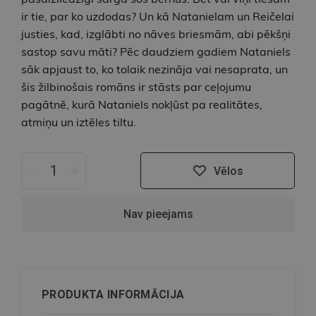
ir tie, par ko uzdodas? Un kā Natanielam un Reičelai
justies, kad, izglābti no nāves briesmām, abi pēkšņi
sastop savu māti? Pēc daudziem gadiem Nataniels
sāk apjaust to, ko tolaik nezināja vai nesaprata, un
šis žilbinošais romāns ir stāsts par ceļojumu
pagātnē, kurā Nataniels nokļūst pa realitātes,
atmiņu un iztēles tiltu.
-
+
Vēlos
Nav pieejams
PRODUKTA INFORMĀCIJA