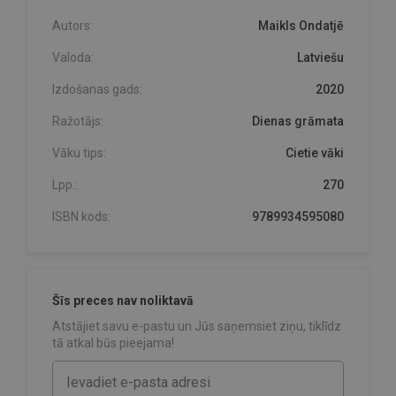
Autors:
Maikls Ondatjē
Valoda:
Latviešu
Izdošanas gads:
2020
Ražotājs:
Dienas grāmata
Vāku tips:
Cietie vāki
Lpp.:
270
ISBN kods:
9789934595080
Šīs preces nav noliktavā
Atstājiet savu e-pastu un Jūs saņemsiet ziņu, tiklīdz
tā atkal būs pieejama!