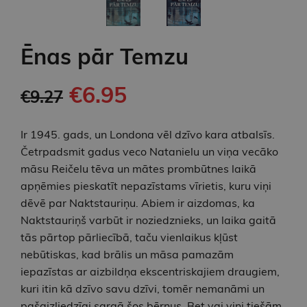
Ēnas pār Temzu
€6.95
€9.27
Ir 1945. gads, un Londona vēl dzīvo kara atbalsīs.
Četrpadsmit gadus veco Natanielu un viņa vecāko
māsu Reičelu tēva un mātes prombūtnes laikā
apņēmies pieskatīt nepazīstams vīrietis, kuru viņi
dēvē par Naktstauriņu. Abiem ir aizdomas, ka
Naktstauriņš varbūt ir noziedznieks, un laika gaitā
tās pārtop pārliecībā, taču vienlaikus kļūst
nebūtiskas, kad brālis un māsa pamazām
iepazīstas ar aizbildņa ekscentriskajiem draugiem,
kuri itin kā dzīvo savu dzīvi, tomēr nemanāmi un
pašaizliedzīgi sargā šos bērnus. Bet vai viņi tiešām