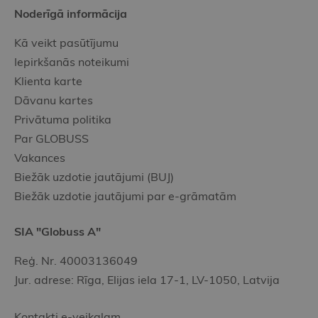
Noderīgā informācija
Kā veikt pasūtījumu
Iepirkšanās noteikumi
Klienta karte
Dāvanu kartes
Privātuma politika
Par GLOBUSS
Vakances
Biežāk uzdotie jautājumi (BUJ)
Biežāk uzdotie jautājumi par e-grāmatām
SIA "Globuss A"
Reģ. Nr. 40003136049
Jur. adrese: Rīga, Elijas iela 17-1, LV-1050, Latvija
Kontakti e-veikalam