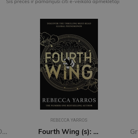
Šīs preces ir pamanījuši citi e-veikala apmeklētāji
Fourth Wing (s): DISCOVER THE GLOBAL PHENOMENON THAT EVERYONE CAN'T STOP TALKING ABOUT!
Grāmatzīme GLOBUSS - Balts kaķis