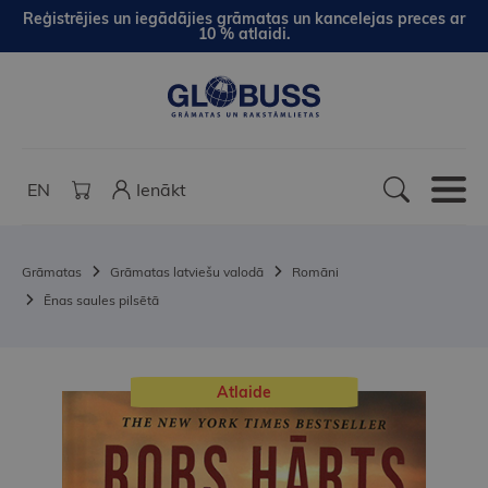
Reģistrējies un iegādājies grāmatas un kancelejas preces ar
10 % atlaidi.
EN
Ienākt
Grāmatas
Grāmatas latviešu valodā
Romāni
Ēnas saules pilsētā
Atlaide