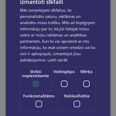
izmantoti sīkfaili
Reģistrējies un saņem 10% atlaidi pilnas
Mēs izmantojam sīkfailus, lai
cenas precēm.
personalizētu saturu, reklāmas un
Pasūtījumu apstrāde notiek darba dienās.
analizētu mūsu trafiku. Mēs arī kopīgojam
Apmaksātie pasūtījumi tiek
apstrādāti un
informāciju par to, kā jūs lietojat mūsu
izsūtīti 2-5 darba dienu laikā.
vietni ar mūsu reklāmas un analītikas
Bezmaksas piegāde
uz OMNIVA
partneriem, kuri to var apvienot ar citu
pakomātiem Latvijā
pasūtījumiem no €40.00.
informāciju, ko esat viņiem sniedzis vai ko
Bezmaksas piegāde jebkurā GLOBUSS
viņi ir apkopojuši, izmantojot jūsu
grāmatnīcā 1-5 darba dienu laikā, kad
pasūtījums būs gatavs saņemšanai, saņemsi
pakalpojumus.
Lasīt vairāk
e-pastu un/ vai SMS.
Strikti
Veiktspējas
Mērķa
nepieciešamie
Dalies sociālajos tīklos:
Funkcionalitātes
Neklasificētie