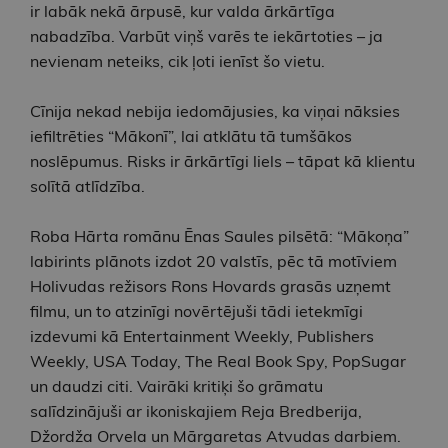
ir labāk nekā ārpusē, kur valda ārkārtīga
nabadzība. Varbūt viņš varēs te iekārtoties – ja
nevienam neteiks, cik ļoti ienīst šo vietu.
Cīnija nekad nebija iedomājusies, ka viņai nāksies
iefiltrēties “Mākonī”, lai atklātu tā tumšākos
noslēpumus. Risks ir ārkārtīgi liels – tāpat kā klientu
solītā atlīdzība.
Roba Hārta romānu Ēnas Saules pilsētā: “Mākoņa”
labirints plānots izdot 20 valstīs, pēc tā motīviem
Holivudas režisors Rons Hovards grasās uzņemt
filmu, un to atzinīgi novērtējuši tādi ietekmīgi
izdevumi kā Entertainment Weekly, Publishers
Weekly, USA Today, The Real Book Spy, PopSugar
un daudzi citi. Vairāki kritiķi šo grāmatu
salīdzinājuši ar ikoniskajiem Reja Bredberija,
Džordža Orvela un Mārgaretas Atvudas darbiem.