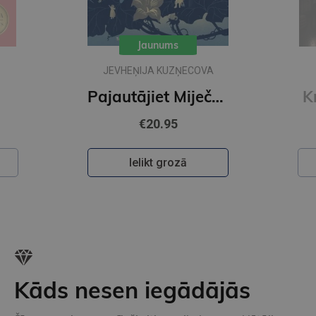
Jaunums
A
IKARS PIEBALGS
Pajautājiet Miječkai
Krāsainā pasaule
€22.50
Ielikt grozā
Kāds nesen iegādājās