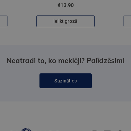
€0.39
Ielikt grozā
Neatradi to, ko meklēji? Palīdzēsim!
Sazināties