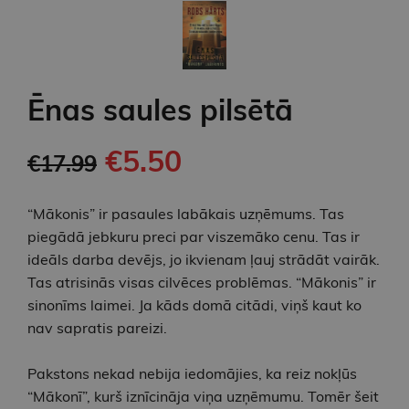
Ēnas saules pilsētā
€5.50
€17.99
“Mākonis” ir pasaules labākais uzņēmums. Tas
piegādā jebkuru preci par viszemāko cenu. Tas ir
ideāls darba devējs, jo ikvienam ļauj strādāt vairāk.
Tas atrisinās visas cilvēces problēmas. “Mākonis” ir
sinonīms laimei. Ja kāds domā citādi, viņš kaut ko
nav sapratis pareizi.
Pakstons nekad nebija iedomājies, ka reiz nokļūs
“Mākonī”, kurš iznīcināja viņa uzņēmumu. Tomēr šeit