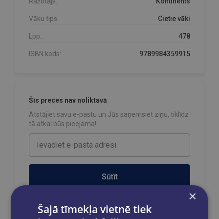
Ražotājs:
Kontinents
Vāku tips:
Cietie vāki
Lpp.:
478
ISBN kods:
9789984359915
Šīs preces nav noliktavā
Atstājiet savu e-pastu un Jūs saņemsiet ziņu, tiklīdz
tā atkal būs pieejama!
Sūtīt
×
Šajā tīmekļa vietnē tiek