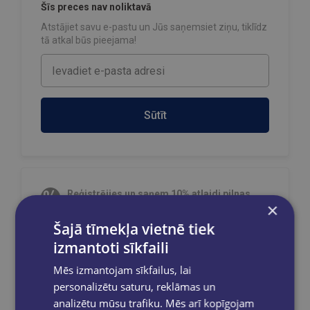
Šīs preces nav noliktavā
Atstājiet savu e-pastu un Jūs saņemsiet ziņu, tiklīdz
tā atkal būs pieejama!
Sūtīt
Reģistrējies un saņem 10% atlaidi pilnas
×
cenas precēm.
Šajā tīmekļa vietnē tiek
Pasūtījumu apstrāde notiek darba dienās.
Apmaksātie pasūtījumi tiek
apstrādāti un
izmantoti sīkfaili
izsūtīti 2-5 darba dienu laikā.
Mēs izmantojam sīkfailus, lai
Bezmaksas piegāde
uz OMNIVA
personalizētu saturu, reklāmas un
pakomātiem Latvijā
pasūtījumiem no €40.00.
analizētu mūsu trafiku. Mēs arī kopīgojam
Bezmaksas piegāde jebkurā GLOBUSS