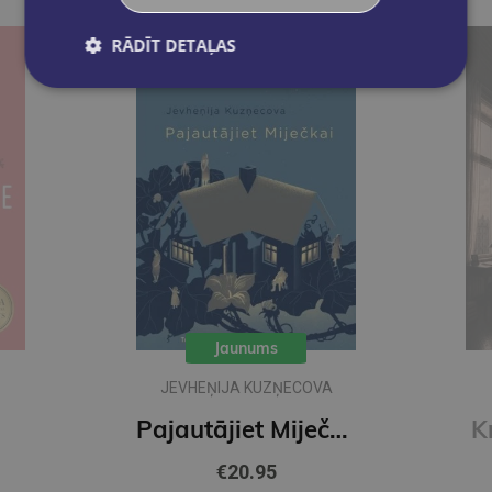
RĀDĪT DETAĻAS
Jaunums
A
IKARS PIEBALGS
Pajautājiet Miječkai
Krāsainā pasaule
€22.50