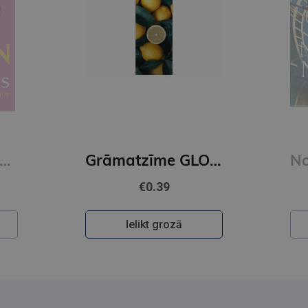
E-grāmata
DENS BRAUNS
Grāmatzīme GLOBUSS - Citroni
Noslēpumu noslēpums (e-grāmata)
€29.50
Pieslēdzies