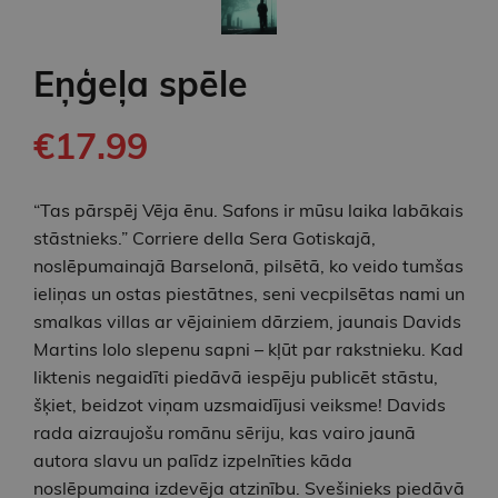
Eņģeļa spēle
€17.99
“Tas pārspēj Vēja ēnu. Safons ir mūsu laika labākais
stāstnieks.” Corriere della Sera Gotiskajā,
noslēpumainajā Barselonā, pilsētā, ko veido tumšas
ieliņas un ostas piestātnes, seni vecpilsētas nami un
smalkas villas ar vējainiem dārziem, jaunais Davids
Martins lolo slepenu sapni – kļūt par rakstnieku. Kad
liktenis negaidīti piedāvā iespēju publicēt stāstu,
šķiet, beidzot viņam uzsmaidījusi veiksme! Davids
rada aizraujošu romānu sēriju, kas vairo jaunā
autora slavu un palīdz izpelnīties kāda
noslēpumaina izdevēja atzinību. Svešinieks piedāvā