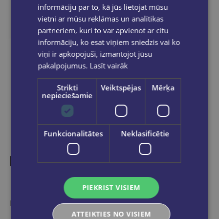
informāciju par to, kā jūs lietojat mūsu
grāmatnīcā 1-5 darba dienu laikā, kad
pasūtījums būs gatavs saņemšanai, saņemsi
vietni ar mūsu reklāmas un analītikas
e-pastu un/ vai SMS.
partneriem, kuri to var apvienot ar citu
informāciju, ko esat viņiem sniedzis vai ko
viņi ir apkopojuši, izmantojot jūsu
pakalpojumus.
Lasīt vairāk
Dalies sociālajos tīklos:
Strikti
Veiktspējas
Mērķa
nepieciešamie
Funkcionalitātes
Neklasificētie
Līdzīgas preces
PIEKRIST VISIEM
Ieskaties, varbūt noder
ATTEIKTIES NO VISIEM