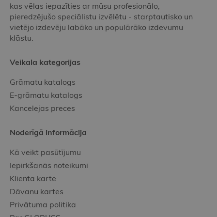
kas vēlas iepazīties ar mūsu profesionālo,
pieredzējušo speciālistu izvēlētu - starptautisko un
vietējo izdevēju labāko un populārāko izdevumu
klāstu.
Veikala kategorijas
Grāmatu katalogs
E-grāmatu katalogs
Kancelejas preces
Noderīgā informācija
Kā veikt pasūtījumu
Iepirkšanās noteikumi
Klienta karte
Dāvanu kartes
Privātuma politika