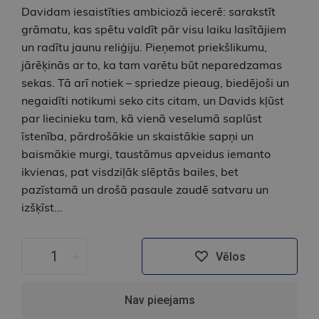
Davidam iesaistīties ambiciozā iecerē: sarakstīt
grāmatu, kas spētu valdīt pār visu laiku lasītājiem
un radītu jaunu reliģiju. Pieņemot priekšlikumu,
jārēķinās ar to, ka tam varētu būt neparedzamas
sekas. Tā arī notiek – spriedze pieaug, biedējoši un
negaidīti notikumi seko cits citam, un Davids kļūst
par liecinieku tam, kā vienā veselumā saplūst
īstenība, pārdrošākie un skaistākie sapņi un
baismākie murgi, taustāmus apveidus iemanto
ikvienas, pat visdziļāk slēptās bailes, bet
pazīstamā un drošā pasaule zaudē satvaru un
izšķīst...
-
+
Vēlos
Nav pieejams