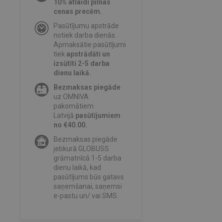
10% atlaidi pilnas
cenas precēm.
Pasūtījumu apstrāde
notiek darba dienās.
Apmaksātie pasūtījumi
tiek
apstrādāti un
izsūtīti 2-5 darba
dienu laikā.
Bezmaksas piegāde
uz OMNIVA
pakomātiem
Latvijā
pasūtījumiem
no €40.00.
Bezmaksas piegāde
jebkurā GLOBUSS
grāmatnīcā 1-5 darba
dienu laikā, kad
pasūtījums būs gatavs
saņemšanai, saņemsi
e-pastu un/ vai SMS.