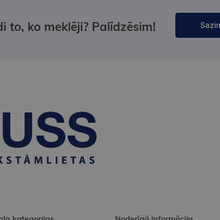
i to, ko meklēji? Palīdzēsim!
Sazin
ala kategorijas
Noderīgā informācija