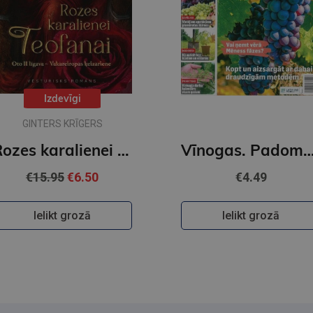
Izdevīgi
GINTERS KRĪGERS
Rozes karalienei Teofanai
Vīnogas. Padoms 
€15.95
€6.50
€4.49
Ielikt grozā
Ielikt grozā