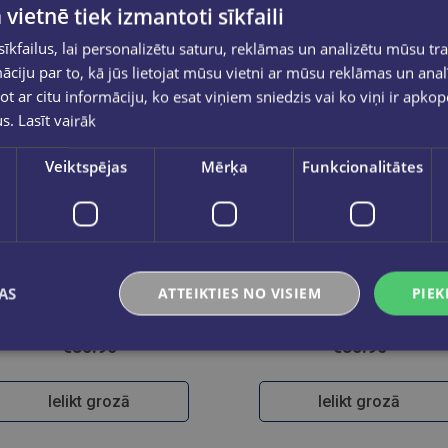
 vietnē tiek izmantoti sīkfaili
kfailus, lai personalizētu saturu, reklāmas un analizētu mūsu tra
ciju par to, kā jūs lietojat mūsu vietni ar mūsu reklāmas un anal
ot ar citu informāciju, ko esat viņiem sniedzis vai ko viņi ir apko
us.
Lasīt vairāk
Veiktspējas
Mērķa
Funkcionalitātes
AS
ATTEIKTIES NO VISIEM
PIEK
English File (5th Edition) Intermediate Student Book with access to Skills Confidence
English File (5th Edition) Elementary Student Book with access to Skills Confi
€30.90
€30.90
Ielikt grozā
Ielikt grozā