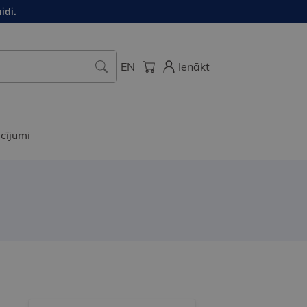
idi.
EN
Ienākt
cījumi