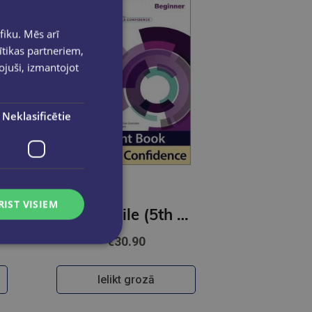
fiku. Mēs arī
ītikas partneriem,
pojuši, izmantojot
Neklasificētie
RIST VISIEM
dence
English File (5th Edition) Beginner Student Book with access to Skills Confidence
€30.90
Ielikt grozā