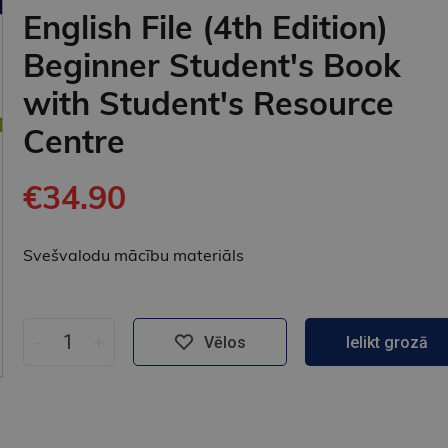
English File (4th Edition)
Beginner Student's Book
with Student's Resource
Centre
€34.90
Svešvalodu mācību materiāls
-
+
Vēlos
Ielikt grozā