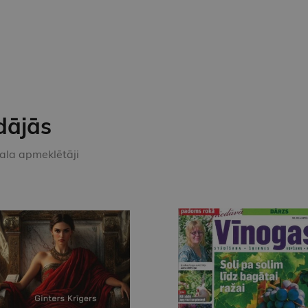
dājās
kala apmeklētāji