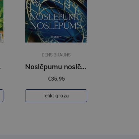
DENS BRAUNS
rokā
Noslēpumu noslēpums
€35.95
Ielikt grozā