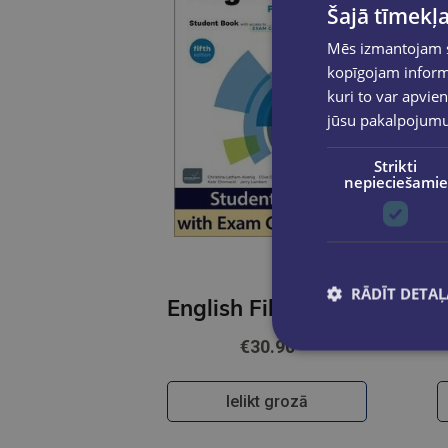
Šajā tīmekļa
Mēs izmantojam sī
kopīgojam informā
kuri to var apvien
jūsu pakalpojum
Strikti
nepieciešamie
RĀDĪT DETAĻ
English File (5th Edition) Pre-Intermediate Student Book with access to Skills Confidence
€30.90
Ielikt grozā