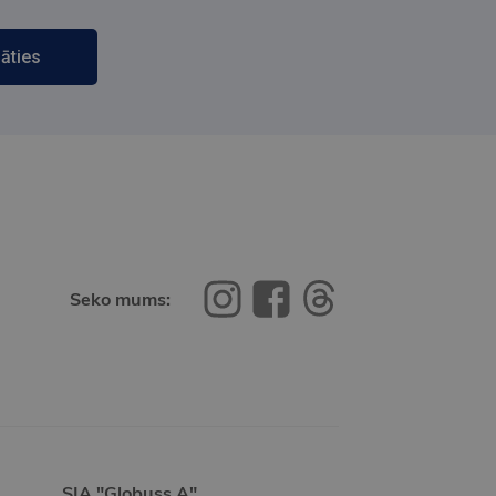
āties
Seko mums:
SIA "Globuss A"