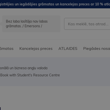
istrējies un iegādājies grāmatas un kancelejas preces ar 10 % atla
Bez laba lasītāja nav labas
grāmatas. / Emersons /
āmatas
Kancelejas preces
ATLAIDES
Piegādes nosa
ionālā un biznesa angļu valoda
's Book with Student's Resource Centre