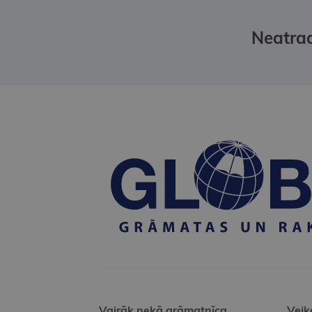
Neatrad
Vairāk nekā grāmatnīca
Veik