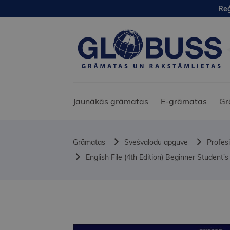
Reģ
Jaunākās grāmatas
E-grāmatas
Gr
Grāmatas
Svešvalodu apguve
Profes
English File (4th Edition) Beginner Student