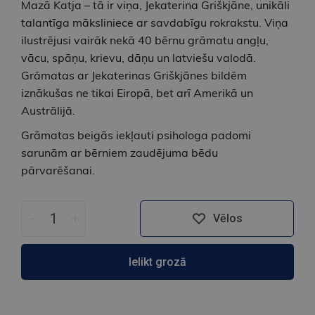
Mazā Katja – tā ir viņa, Jekaterina Griškjāne, unikāli
talantīga māksliniece ar savdabīgu rokrakstu. Viņa
ilustrējusi vairāk nekā 40 bērnu grāmatu angļu,
vācu, spāņu, krievu, dāņu un latviešu valodā.
Grāmatas ar Jekaterinas Griškjānes bildēm
iznākušas ne tikai Eiropā, bet arī Amerikā un
Austrālijā.
Grāmatas beigās iekļauti psihologa padomi
sarunām ar bērniem zaudējuma bēdu
pārvarēšanai.
-
+
Vēlos
Ielikt grozā