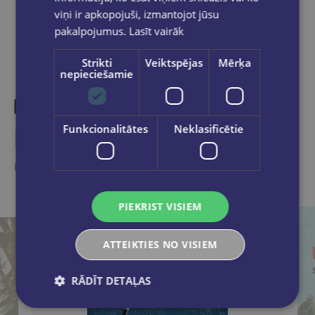
viņi ir apkopojuši, izmantojot jūsu
pakalpojumus.
Lasīt vairāk
Strikti
Veiktspējas
Mērķa
nepieciešamie
Funkcionalitātes
Neklasificētie
Līdzīgas preces
Ieskaties, varbūt noder
PIEKRIST VISIEM
ATTEIKTIES NO VISIEM
RĀDĪT DETAĻAS