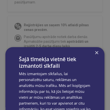
pasūtījumam.
Reģistrējies un saņem 10% atlaidi pilnas
cenas precēm.
Pasūtījumu apstrāde notiek darba dienās.
Apmaksātie pasūtījumi tiek
apstrādāti un
izsūtīti 2-5 darba dienu laikā.
×
Bezmaksas piegāde
uz OMNIVA
Šajā tīmekļa vietnē tiek
pakomātiem Latvijā
pasūtījumiem no €40.00.
izmantoti sīkfaili
Bezmaksas piegāde jebkurā GLOBUSS
grāmatnīcā 1-5 darba dienu laikā, kad
Mēs izmantojam sīkfailus, lai
pasūtījums būs gatavs saņemšanai, saņemsi
e-pastu un/ vai SMS.
personalizētu saturu, reklāmas un
analizētu mūsu trafiku. Mēs arī kopīgojam
informāciju par to, kā jūs lietojat mūsu
vietni ar mūsu reklāmas un analītikas
partneriem, kuri to var apvienot ar citu
Dalies sociālajos tīklos:
informāciju, ko esat viņiem sniedzis vai ko