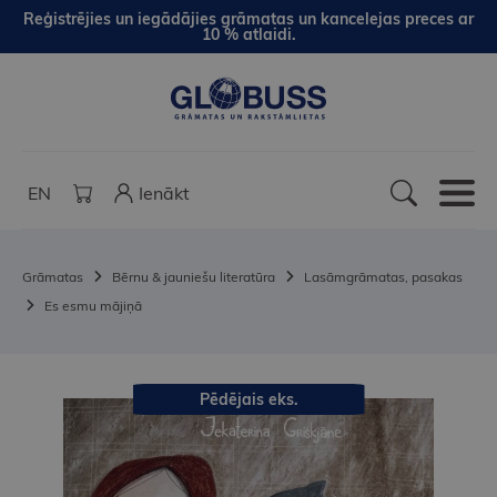
Reģistrējies un iegādājies grāmatas un kancelejas preces ar
10 % atlaidi.
EN
Ienākt
Grāmatas
Bērnu & jauniešu literatūra
Lasāmgrāmatas, pasakas
Es esmu mājiņā
Pēdējais eks.