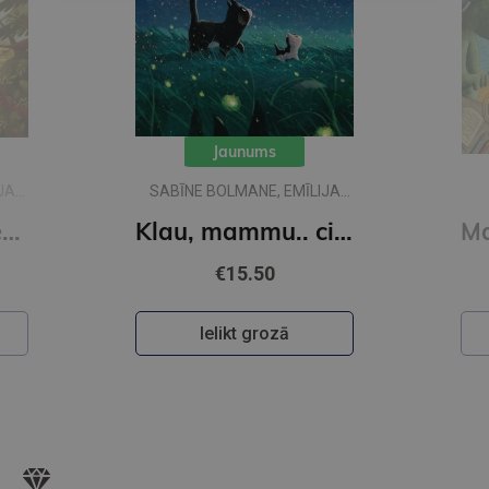
Jaunums
JA
SABĪNE BOLMANE, EMĪLIJA
DŽUBAKA
Klau, tēti.. vai desmit ir daudz?
Klau, mammu.. ciik liela ir pasaule?
€15.50
Ielikt grozā