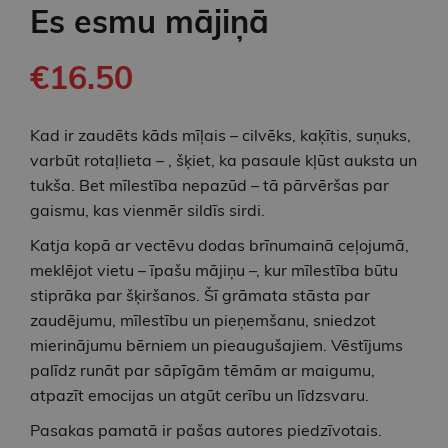
Es esmu mājiņā
€16.50
Kad ir zaudēts kāds mīļais – cilvēks, kaķītis, suņuks,
varbūt rotaļlieta – , šķiet, ka pasaule kļūst auksta un
tukša. Bet mīlestība nepazūd – tā pārvēršas par
gaismu, kas vienmēr sildīs sirdi.
Katja kopā ar vectēvu dodas brīnumainā ceļojumā,
meklējot vietu – īpašu mājiņu –, kur mīlestība būtu
stiprāka par šķiršanos. Šī grāmata stāsta par
zaudējumu, mīlestību un pieņemšanu, sniedzot
mierinājumu bērniem un pieaugušajiem. Vēstījums
palīdz runāt par sāpīgām tēmām ar maigumu,
atpazīt emocijas un atgūt cerību un līdzsvaru.
Pasakas pamatā ir pašas autores piedzīvotais.