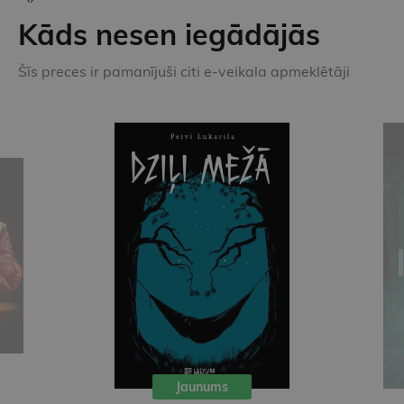
Kāds nesen iegādājās
Šīs preces ir pamanījuši citi e-veikala apmeklētāji
Jaunums