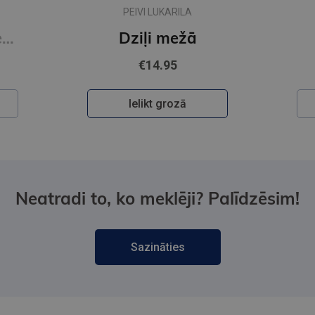
PEIVI LUKARILA
Dancing The Dream
Dziļi mežā
€14.95
Ielikt grozā
Neatradi to, ko meklēji? Palīdzēsim!
Sazināties