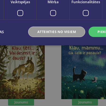
Veiktspējas
Mērķa
Funkcionalitātes
AS
ATTEIKTIES NO VISIEM
PIEK
Jaunums
Jaunums