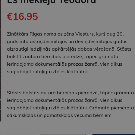
€16.95
Zinātkārs Rīgas nomales zēns Viesturs, kurš aug 20.
gadsimta astoņdesmitajos un deviņdesmitajos gados,
aizrautīgi iedziļinās apkārtējās dabas vērošanā. Stāsts
balstīts autora bērnības pieredzē, tāpēc grāmata
ierindojama dokumentālās prozas žanrā, vienlaikus
saglabājot rotaļīgu iztēles klātbūtni.
Stāsts balstīts autora bērnības pieredzē, tāpēc grāmata
ierindojama dokumentālās prozas žanrā, vienlaikus
saglabājot rotaļīgu iztēles klātbūtni. Grāmata piemērota
sākumskolas un pamatskolas vecuma bērniem.