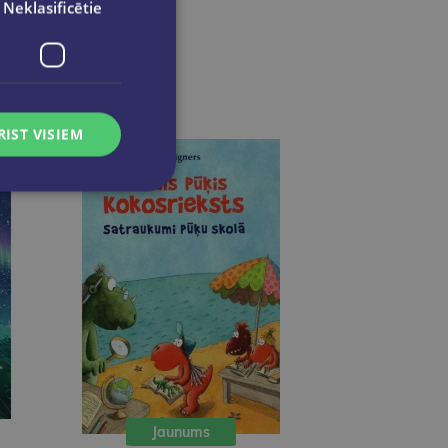
Neklasificētie
RIST VISIEM
Jaunums