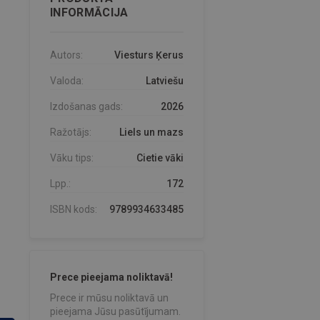
INFORMĀCIJA
Autors:
Viesturs Ķerus
Valoda:
Latviešu
Izdošanas gads:
2026
Ražotājs:
Liels un mazs
Vāku tips:
Cietie vāki
Lpp.:
172
ISBN kods:
9789934633485
Prece pieejama noliktavā!
Prece ir mūsu noliktavā un
pieejama Jūsu pasūtījumam.