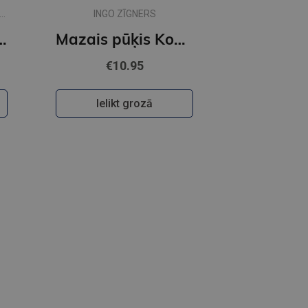
INGO ZĪGNERS
ciik liela ir pasaule?
Mazais pūķis Kokosrieksts satraukumi Pūķu skolā
€10.95
Ielikt grozā