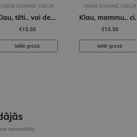
SABĪNE BOLMANE, EMĪLIJA
SABĪNE BOLMANE, EMĪLIJA
DŽUBAKA
DŽUBAKA
Klau, tēti.. vai desmit ir daudz?
Klau, mammu.. 
€15.50
€15.50
Ielikt grozā
Ielikt grozā
dājās
kala apmeklētāji