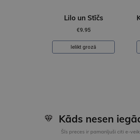
Lilo un Stīčs
€9.95
Ielikt grozā
Kāds nesen iegā
Šīs preces ir pamanījuši citi e-vei