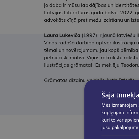
jo daba ir mūsu labklājības un identitā
Latvijas Literatūras gada balvu. 2022. ga
advokāts cīņā pret mežu izciršanu un izte
Laura Lukeviča
(1997) ir jaunā latviešu 
Viņas radošā darbība aptver ilustrāciju
tēmai un novērojumam. Jau kopš bērnības vi
pētnieciski motīvi. Viņas rokrakstu rakstur
Ilustrācijas grāmatai “Es meklēju Teodoru
Grāmatas dizainu veidojis
Artis Briedis
.
Šajā tīmekļa
Mēs izmantojam sī
kopīgojam informā
kuri to var apvien
jūsu pakalpojum