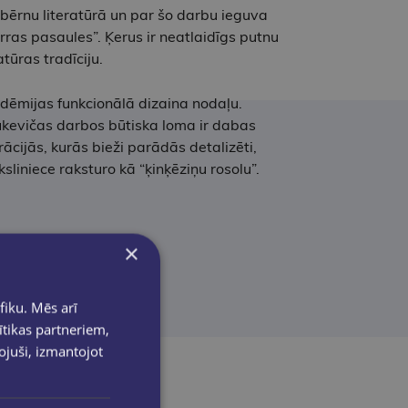
ērnu literatūrā un par šo darbu ieguva
ras pasaules”. Ķerus ir neatlaidīgs putnu
atūras tradīciju.
dēmijas funkcionālā dizaina nodaļu.
. Lukevičas darbos būtiska loma ir dabas
cijās, kurās bieži parādās detalizēti,
liniece raksturo kā “ķinķēziņu rosolu”.
×
fiku. Mēs arī
ītikas partneriem,
pojuši, izmantojot