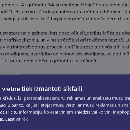
tes pamats. Ar grāmatu “Meža meitene Maija” autors debitēja b
dā “Liels un mazs” izdeva autora otro grāmatu bērniem “Kor
iksmīgs publicists, kurš turpina nozīmīgu latviešu bērnu liter
ilustratore un dizainere, kas absolvējusi Latvijas Mākslas aka
 un grafisko dizainu, un viņa strādājusi arī reklāmas nozarē
ņu interesē dabas procesi, un šī interese turpinās arī ilustrā
o rotaļīgums, asprātība un personisks skatījums, ko pati māks
” ir Lauras debija bērnu grāmatu ilustrēšanā.
 vietnē tiek izmantoti sīkfaili
kfailus, lai personalizētu saturu, reklāmas un analizētu mūsu tra
ciju par to, kā jūs lietojat mūsu vietni ar mūsu reklāmas un anal
ot ar citu informāciju, ko esat viņiem sniedzis vai ko viņi ir apko
us.
Lasīt vairāk