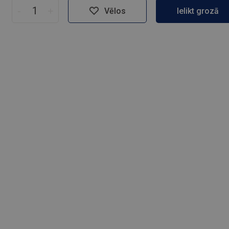
-
+
Vēlos
Ielikt grozā