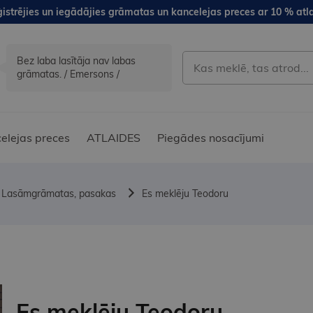
istrējies un iegādājies grāmatas un kancelejas preces ar 10 % atla
Bez laba lasītāja nav labas
grāmatas. / Emersons /
elejas preces
ATLAIDES
Piegādes nosacījumi
Lasāmgrāmatas, pasakas
Es meklēju Teodoru
Es meklēju Teodoru