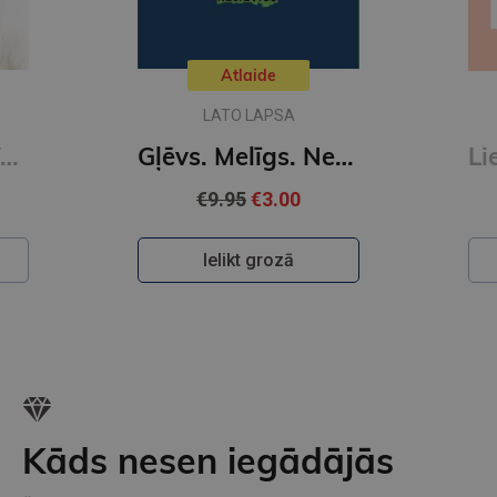
Atlaide
LATO LAPSA
No Romas līdz Vecpiebalgai
Gļēvs. Melīgs. Nelietīgs. Noziedznieks
€9.95
€3.00
Ielikt grozā
Kāds nesen iegādājās