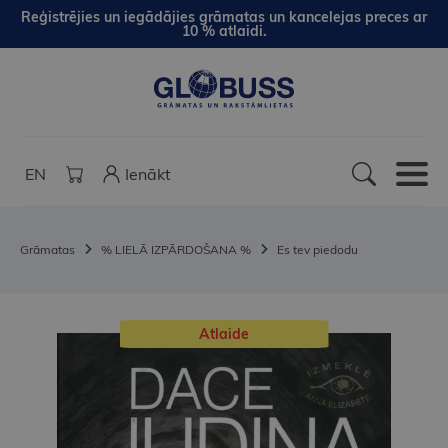
Reģistrējies un iegādājies grāmatas un kancelejas preces ar
10 % atlaidi.
EN
Ienākt
Grāmatas
% LIELĀ IZPĀRDOŠANA %
Es tev piedodu
Atlaide