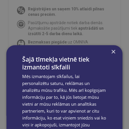
Reģistrējies un saņem 10% atlaidi pilnas
cenas precēm.
Pasūtījumu apstrāde notiek darba dienās.
Apmaksātie pasūtījumi tiek
apstrādāti un
izsūtīti 2-5 darba dienu laikā.
Bezmaksas piegāde
uz OMNIVA
pakomātiem Latvijā
pasūtījumiem no €40.00.
×
Bezmaksas piegāde jebkurā GLOBUSS
Šajā tīmekļa vietnē tiek
grāmatnīcā 1-5 darba dienu laikā, kad
izmantoti sīkfaili
pasūtījums būs gatavs saņemšanai, saņemsi
e-pastu un/ vai SMS.
Mēs izmantojam sīkfailus, lai
personalizētu saturu, reklāmas un
analizētu mūsu trafiku. Mēs arī kopīgojam
informāciju par to, kā jūs lietojat mūsu
Dalies sociālajos tīklos:
vietni ar mūsu reklāmas un analītikas
partneriem, kuri to var apvienot ar citu
informāciju, ko esat viņiem sniedzis vai ko
viņi ir apkopojuši, izmantojot jūsu