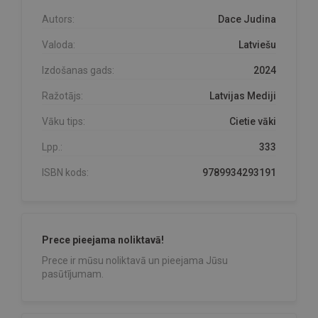
Autors:
Dace Judina
Valoda:
Latviešu
Izdošanas gads:
2024
Ražotājs:
Latvijas Mediji
Vāku tips:
Cietie vāki
Lpp.:
333
ISBN kods:
9789934293191
Prece pieejama noliktavā!
Prece ir mūsu noliktavā un pieejama Jūsu
pasūtījumam.