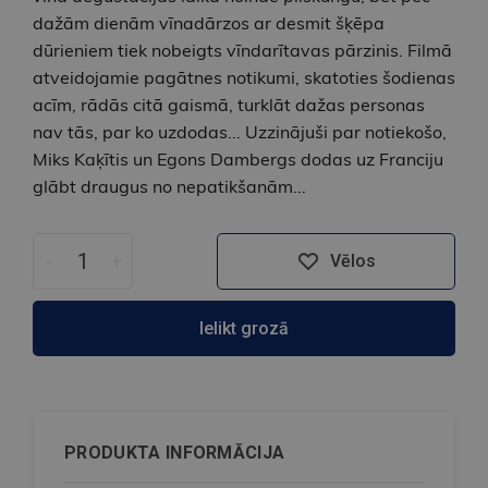
dažām dienām vīnadārzos ar desmit šķēpa
dūrieniem tiek nobeigts vīndarītavas pārzinis. Filmā
atveidojamie pagātnes notikumi, skatoties šodienas
acīm, rādās citā gaismā, turklāt dažas personas
nav tās, par ko uzdodas... Uzzinājuši par notiekošo,
Miks Kaķītis un Egons Dambergs dodas uz Franciju
glābt draugus no nepatikšanām...
-
+
Vēlos
Ielikt grozā
PRODUKTA INFORMĀCIJA