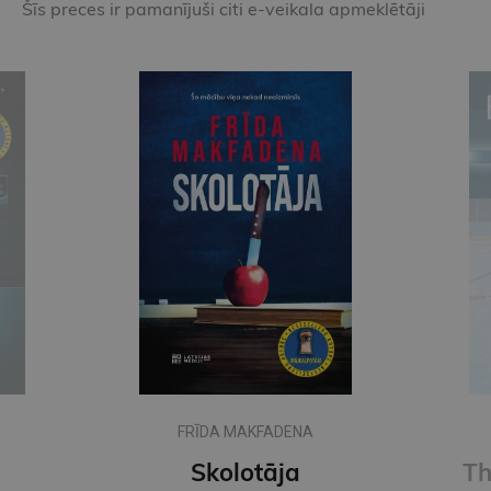
Šīs preces ir pamanījuši citi e-veikala apmeklētāji
FRĪDA MAKFADENA
Skolotāja