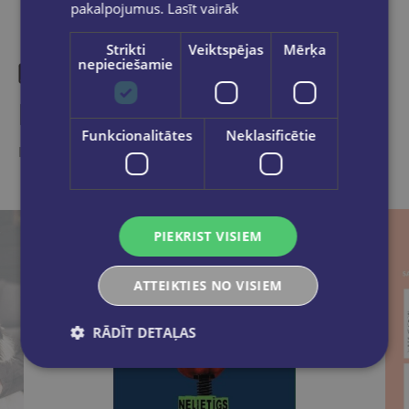
pakalpojumus.
Lasīt vairāk
Strikti
Veiktspējas
Mērķa
nepieciešamie
Līdzīgas preces
Funkcionalitātes
Neklasificētie
Ieskaties, varbūt noder
PIEKRIST VISIEM
ATTEIKTIES NO VISIEM
RĀDĪT DETAĻAS