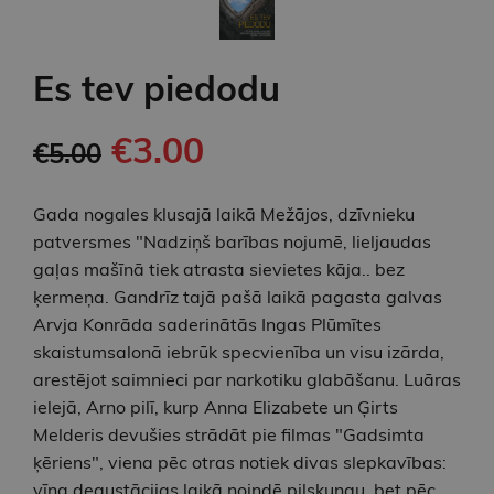
Es tev piedodu
€3.00
€5.00
Gada nogales klusajā laikā Mežājos, dzīvnieku
patversmes "Nadziņš barības nojumē, lieljaudas
gaļas mašīnā tiek atrasta sievietes kāja.. bez
ķermeņa. Gandrīz tajā pašā laikā pagasta galvas
Arvja Konrāda saderinātās Ingas Plūmītes
skaistumsalonā iebrūk specvienība un visu izārda,
arestējot saimnieci par narkotiku glabāšanu. Luāras
ielejā, Arno pilī, kurp Anna Elizabete un Ģirts
Melderis devušies strādāt pie filmas "Gadsimta
ķēriens", viena pēc otras notiek divas slepkavības:
vīna degustācijas laikā noindē pilskungu, bet pēc