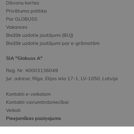
Dāvanu kartes
Privātuma politika
Par GLOBUSS
Vakances
Biežāk uzdotie jautājumi (BUJ)
Biežāk uzdotie jautājumi par e-grāmatām
SIA "Globuss A"
Reģ. Nr. 40003136049
Jur. adrese: Rīga, Elijas iela 17-1, LV-1050, Latvija
Kontakti e-veikalam
Kontakti vairumtirdzniecībai
Veikali
Pieejamības paziņojums