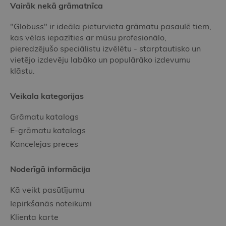
Vairāk nekā grāmatnīca
"Globuss" ir ideāla pieturvieta grāmatu pasaulē tiem,
kas vēlas iepazīties ar mūsu profesionālo,
pieredzējušo speciālistu izvēlētu - starptautisko un
vietējo izdevēju labāko un populārāko izdevumu
klāstu.
Veikala kategorijas
Grāmatu katalogs
E-grāmatu katalogs
Kancelejas preces
Noderīgā informācija
Kā veikt pasūtījumu
Iepirkšanās noteikumi
Klienta karte