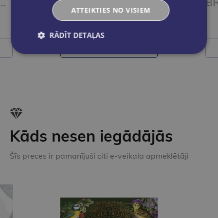
TER IDEAS 4 Workbook
BRIGHTER IDEAS 3 Workbook
ATTEIKTIES NO VISIEM
€11.55
RĀDĪT DETAĻAS
Ielikt grozā
Kāds nesen iegādājās
Šīs preces ir pamanījuši citi e-veikala apmeklētāji