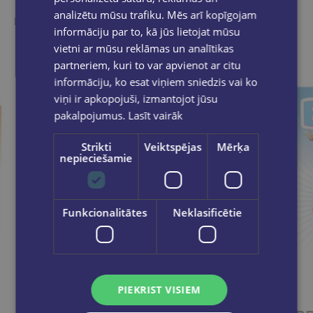
analizētu mūsu trafiku. Mēs arī kopīgojam
Ieskaties, varbūt noder
informāciju par to, kā jūs lietojat mūsu
vietni ar mūsu reklāmas un analītikas
partneriem, kuri to var apvienot ar citu
informāciju, ko esat viņiem sniedzis vai ko
viņi ir apkopojuši, izmantojot jūsu
pakalpojumus.
Lasīt vairāk
Strikti
Veiktspējas
Mērķa
nepieciešamie
Funkcionalitātes
Neklasificētie
PIEKRIST VISIEM