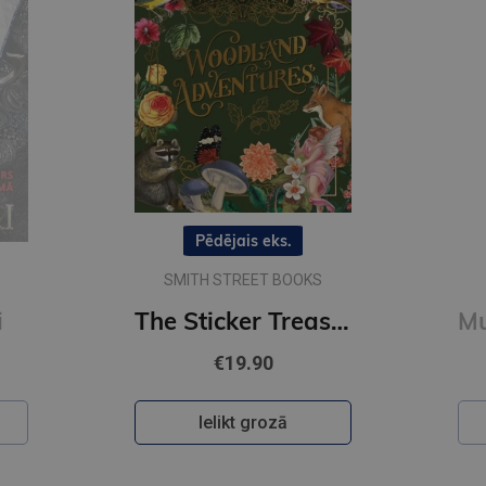
Pēdējais eks.
SMITH STREET BOOKS
i
The Sticker Treasury of Woodland Adventures : An eclectic book of stickers for journaling, collaging
€19.90
Ielikt grozā