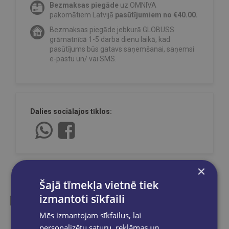
Bezmaksas piegāde
uz OMNIVA
pakomātiem Latvijā
pasūtījumiem no €40.00.
Bezmaksas piegāde jebkurā GLOBUSS
grāmatnīcā 1-5 darba dienu laikā, kad
pasūtījums būs gatavs saņemšanai, saņemsi
e-pastu un/ vai SMS.
Dalies sociālajos tīklos:
×
Šajā tīmekļa vietnē tiek
izmantoti sīkfaili
Mēs izmantojam sīkfailus, lai
Līdzīgas preces
personalizētu saturu, reklāmas un