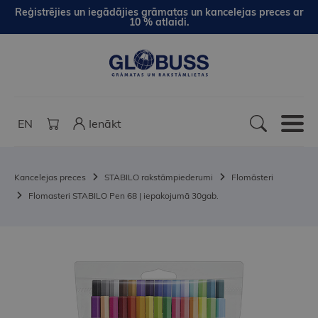
Reģistrējies un iegādājies grāmatas un kancelejas preces ar
10 % atlaidi.
EN
Ienākt
Kancelejas preces
STABILO rakstāmpiederumi
Flomāsteri
Flomasteri STABILO Pen 68 | iepakojumā 30gab.