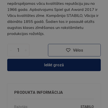
nepārspējamas vācu kvalitātes reputāciju jau no
1966 gada. Apbalvojums Spiel gut Award 2017 ir
Vācu kvalitātes zīme. Kompānija STABILO, Vācija ir
dibināta 1855 gadā. Šodien tas ir pasaulē atzīts
augstas klases zīmēšanas un rakstāmlietu
produkcijas ražotājs.
-
+
Vēlos
Ielikt grozā
PRODUKTA INFORMĀCIJA
Ražotājs:
STABILO