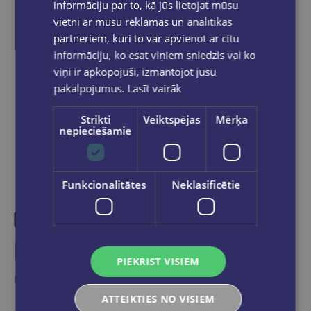
grāmatnīcā 1-5 darba dienu laikā, kad
informāciju par to, kā jūs lietojat mūsu
pasūtījums būs gatavs saņemšanai, saņemsi
vietni ar mūsu reklāmas un analītikas
e-pastu un/ vai SMS.
partneriem, kuri to var apvienot ar citu
informāciju, ko esat viņiem sniedzis vai ko
viņi ir apkopojuši, izmantojot jūsu
pakalpojumus.
Lasīt vairāk
Dalies sociālajos tīklos:
Strikti
Veiktspējas
Mērķa
nepieciešamie
Funkcionalitātes
Neklasificētie
Līdzīgas preces
PIEKRIST VISIEM
Ieskaties, varbūt noder
ATTEIKTIES NO VISIEM