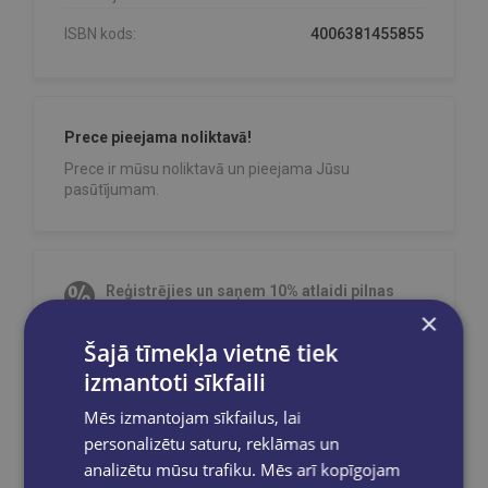
ISBN kods:
4006381455855
Prece pieejama noliktavā!
Prece ir mūsu noliktavā un pieejama Jūsu
pasūtījumam.
Reģistrējies un saņem 10% atlaidi pilnas
cenas precēm.
×
Pasūtījumu apstrāde notiek darba dienās.
Šajā tīmekļa vietnē tiek
Apmaksātie pasūtījumi tiek
apstrādāti un
izmantoti sīkfaili
izsūtīti 2-5 darba dienu laikā.
Mēs izmantojam sīkfailus, lai
Bezmaksas piegāde
uz OMNIVA
pakomātiem Latvijā
pasūtījumiem no €40.00.
personalizētu saturu, reklāmas un
analizētu mūsu trafiku. Mēs arī kopīgojam
Bezmaksas piegāde jebkurā GLOBUSS