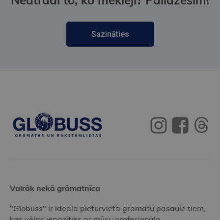
Sazināties
Vairāk nekā grāmatnīca
"Globuss" ir ideāla pieturvieta grāmatu pasaulē tiem,
kas vēlas iepazīties ar mūsu profesionālo,