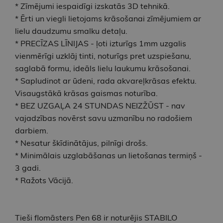
* Zīmējumi iespaidīgi izskatās 3D tehnikā.
* Ērti un viegli lietojams krāsošanai zīmējumiem ar
lielu daudzumu smalku detaļu.
* PRECĪZAS LĪNIJAS - ļoti izturīgs 1mm uzgalis
vienmērīgi uzklāj tinti, noturīgs pret uzspiešanu,
saglabā formu, ideāls lielu laukumu krāsošanai.
* Sapludinot ar ūdeni, rada akvareļkrāsas efektu.
Visaugstākā krāsas gaismas noturība.
* BEZ UZGAĻA 24 STUNDAS NEIZŽŪST - nav
vajadzības novērst savu uzmanību no radošiem
darbiem.
* Nesatur škīdinātājus, pilnīgi drošs.
* Minimālais uzglabāšanas un lietošanas termiņš -
3 gadi.
* Ražots Vācijā.
Tieši flomāsters Pen 68 ir noturējis STABILO