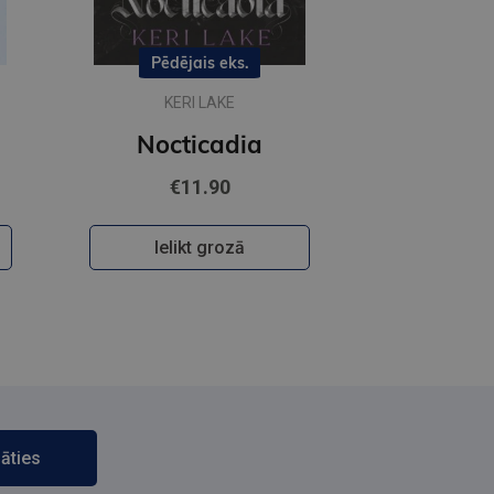
Pēdējais eks.
KERI LAKE
Nocticadia
€11.90
Ielikt grozā
āties