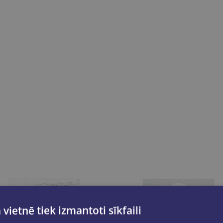
 vietnē tiek izmantoti sīkfaili