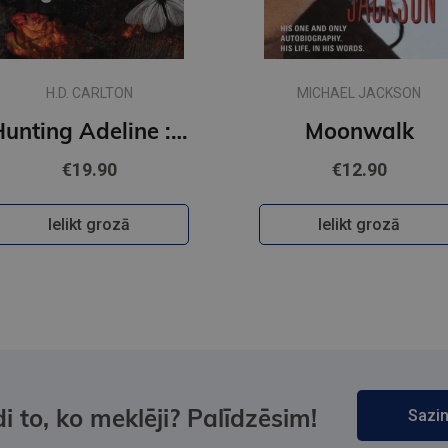
H.D. CARLTON
MICHAEL JACKSON
Hunting Adeline : #2 Cat and Mouse Duet (s)
Moonwalk
€19.90
€12.90
Ielikt grozā
Ielikt grozā
i to, ko meklēji? Palīdzēsim!
Sazin