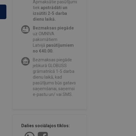
Apmaksātie pasūtījumi
tiek
apstrādāti un
izsūtīti 2-5 darba
dienu laikā.
Bezmaksas piegāde
uz OMNIVA
pakomātiem
Latvijā
pasūtījumiem
no €40.00.
Bezmaksas piegāde
jebkurā GLOBUSS
grāmatnīcā 1-5 darba
dienu laikā, kad
pasūtījums būs gatavs
saņemšanai, saņemsi
e-pastu un/ vai SMS.
Dalies sociālajos tīklos: