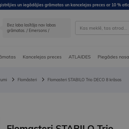
istrējies un iegādājies grāmatas un kancelejas preces ar 10 % atla
Bez laba lasītāja nav labas
grāmatas. / Emersons /
āmatas
Kancelejas preces
ATLAIDES
Piegādes nosa
rumi
Flomāsteri
Flomasteri STABILO Trio DECO 8 krāsas
Flomasteri STABILO Trio