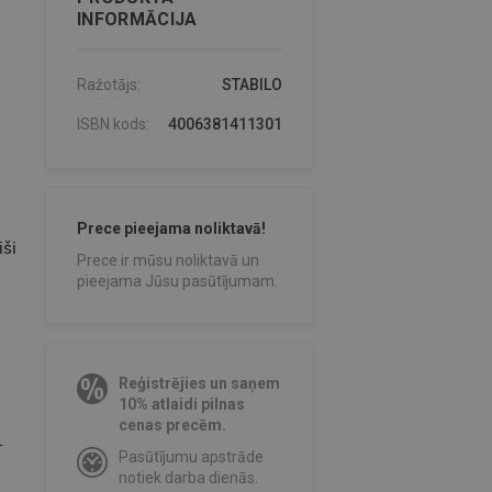
INFORMĀCIJA
Ražotājs:
STABILO
ISBN kods:
4006381411301
Prece pieejama noliktavā!
iši
Prece ir mūsu noliktavā un
pieejama Jūsu pasūtījumam.
Reģistrējies un saņem
10% atlaidi pilnas
cenas precēm.
.
Pasūtījumu apstrāde
notiek darba dienās.