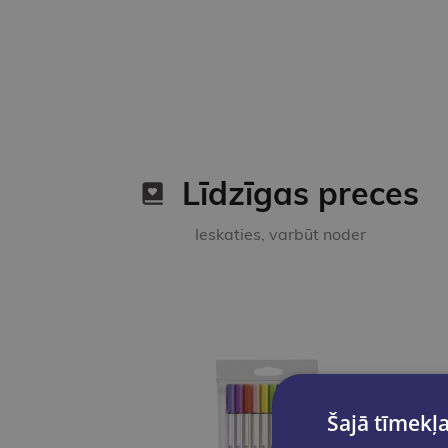
Līdzīgas preces
Ieskaties, varbūt noder
Šajā tīmekļa