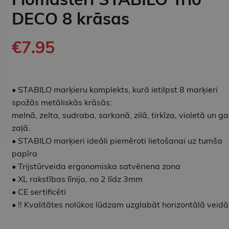
DECO 8 krāsas
€7.95
• STABILO marķieru komplekts, kurā ietilpst 8 marķieri
spožās metāliskās krāsās:
melnā, zelta, sudraba, sarkanā, zilā, tirkīza, violetā un ga
zaļā.
• STABILO marķieri ideāli piemēroti lietošanai uz tumša
papīra
• Trijstūrveida ergonomiska satvēriena zona
• XL rakstības līnija, no 2 līdz 3mm
• CE sertificēti
• !! Kvalitātes nolūkos lūdzam uzglabāt horizontālā veidā