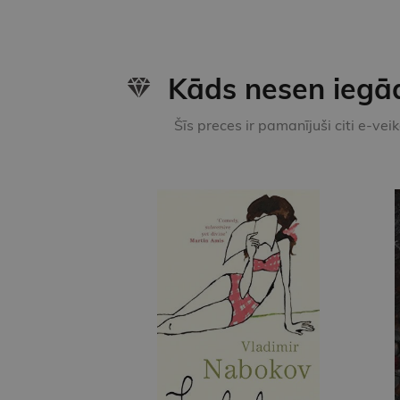
Kāds nesen iegā
Šīs preces ir pamanījuši citi e-vei