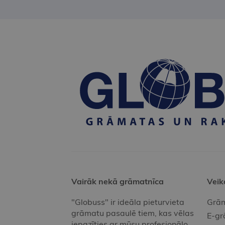
Vairāk nekā grāmatnīca
Veik
"Globuss" ir ideāla pieturvieta
Grām
grāmatu pasaulē tiem, kas vēlas
E-gr
iepazīties ar mūsu profesionālo,