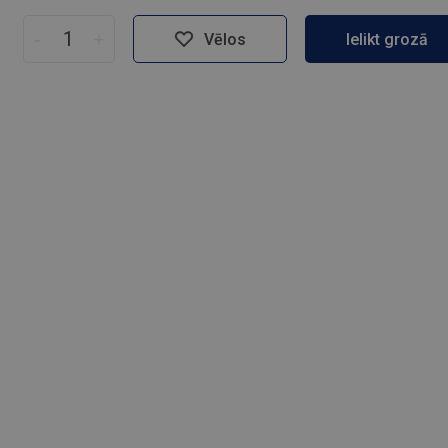
-
+
Vēlos
Ielikt grozā