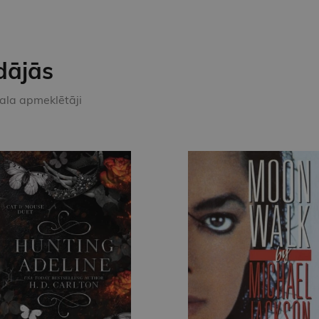
dājās
kala apmeklētāji