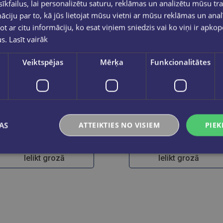
kfailus, lai personalizētu saturu, reklāmas un analizētu mūsu tra
ciju par to, kā jūs lietojat mūsu vietni ar mūsu reklāmas un anal
ot ar citu informāciju, ko esat viņiem sniedzis vai ko viņi ir apko
us.
Lasīt vairāk
Veiktspējas
Mērķa
Funkcionalitātes
STABILO point 88 18gb kartona iepakojumā
Flomasteri STABILO
AS
ATTEIKTIES NO VISIEM
PIEK
€15.95
€26.00
Ielikt grozā
Ielikt grozā