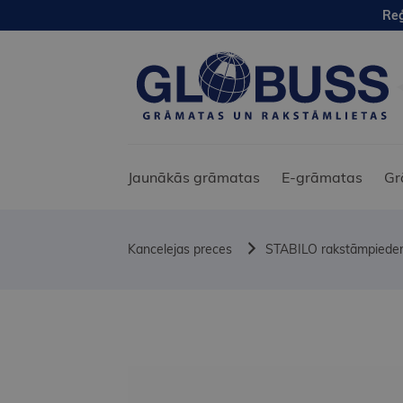
Reģ
Jaunākās grāmatas
E-grāmatas
Gr
Kancelejas preces
STABILO rakstāmpiede