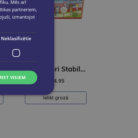
fiku. Mēs arī
ītikas partneriem,
pojuši, izmantojot
Neklasificētie
 Pen 68 | iepakojumā 30gab.
Flomasteri Stabilo POWER | 30 krāsas
RIST VISIEM
€14.95
Ielikt grozā