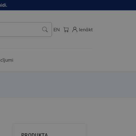
idi.
EN
Ienākt
cījumi
PRODUKTA