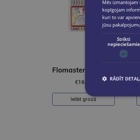
Mēs izmantojam sī
kopīgojam informā
kuri to var apvien
jūsu pakalpojum
Strikti
nepieciešamie
Flomasters-ota komplekts STABILO Pen 68 brush iepakojumā 10 krāsas
RĀDĪT DETAĻ
€16.95
Ielikt grozā