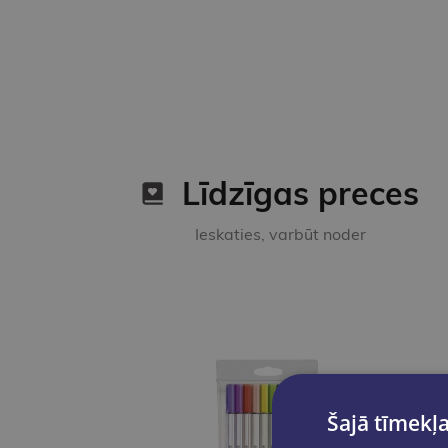
Līdzīgas preces
Ieskaties, varbūt noder
Šajā tīmekļa