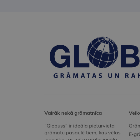
Vairāk nekā grāmatnīca
Veik
"Globuss" ir ideāla pieturvieta
Grām
grāmatu pasaulē tiem, kas vēlas
E-gr
iepazīties ar mūsu profesionālo,