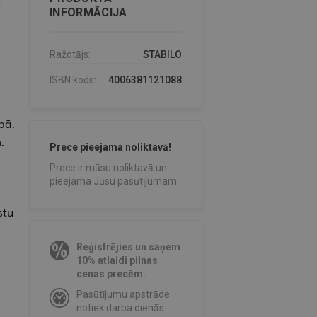
INFORMĀCIJA
Ražotājs:
STABILO
ISBN kods:
4006381121088
bā.
.
Prece pieejama noliktavā!
Prece ir mūsu noliktavā un
pieejama Jūsu pasūtījumam.
stu
Reģistrējies un saņem
10% atlaidi pilnas
cenas precēm.
Pasūtījumu apstrāde
notiek darba dienās.