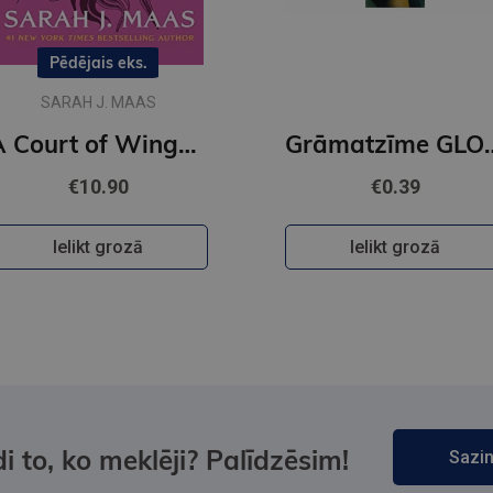
Pēdējais eks.
SARAH J. MAAS
A Court of Wings and Ruin : 3
Grāmatzīme GL
€10.90
€0.39
Ielikt grozā
Ielikt grozā
i to, ko meklēji? Palīdzēsim!
Sazin