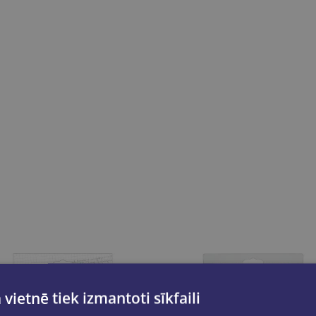
 vietnē tiek izmantoti sīkfaili