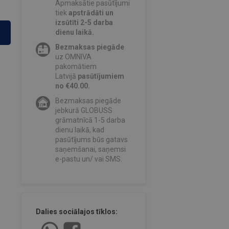
Apmaksātie pasūtījumi
tiek
apstrādāti un
izsūtīti 2-5 darba
dienu laikā.
Bezmaksas piegāde
uz OMNIVA
pakomātiem
Latvijā
pasūtījumiem
no €40.00.
Bezmaksas piegāde
jebkurā GLOBUSS
grāmatnīcā 1-5 darba
dienu laikā, kad
pasūtījums būs gatavs
saņemšanai, saņemsi
e-pastu un/ vai SMS.
Dalies sociālajos tīklos: