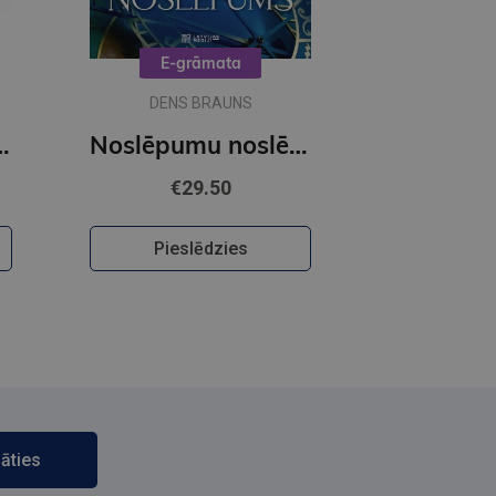
E-grāmata
DENS BRAUNS
OBUSS - Citroni
Noslēpumu noslēpums (e-grāmata)
€29.50
Pieslēdzies
āties