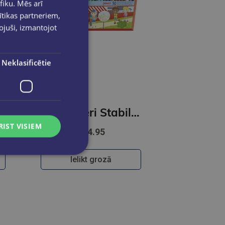
fiku. Mēs arī
ītikas partneriem,
pojuši, izmantojot
Neklasificētie
 Pen 68 | iepakojumā 30gab.
Flomasteri Stabilo POWER | 30 krāsas
RIST VISIEM
€14.95
Ielikt grozā