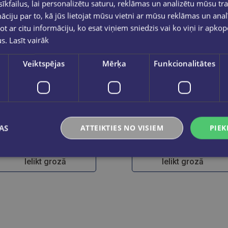
kfailus, lai personalizētu saturu, reklāmas un analizētu mūsu tra
ciju par to, kā jūs lietojat mūsu vietni ar mūsu reklāmas un anal
ot ar citu informāciju, ko esat viņiem sniedzis vai ko viņi ir apko
us.
Lasīt vairāk
Veiktspējas
Mērķa
Funkcionalitātes
STABILO point 88 18gb kartona iepakojumā
Flomasteri STABILO
AS
ATTEIKTIES NO VISIEM
PIEK
€15.95
€26.00
Ielikt grozā
Ielikt grozā