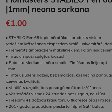
|1mm| neona sarkana
€1.00
• STABILO Pen 68 ir piemērotākais produkts visiem
radošiem krāsošanas ekspertiem skolā, universitātē, dar
• Piemērots ambicioziem māksliniekiem, kā arī iesācējiem
• Tīras un īpaši spilgtas krāsas!
• Robusta Medium izmēra smaile. Zīmēšanas līnija apt.
1mm.
• Tinte uz ūdens bāzes, bez smaržas, kas liecina par aug
izejvielas kvalitāti.
• Ventilēts uzgalis, kas pasargā no ātras izžūšanas.
• Var strādāt vismaz 24 stundas bez uzgaļa, neizžūst.
• Pieejami 41 dažādu krāsu toņi, 6 fluorescējošās krāsas.
• 2017.gadā, produktam piešķirta "Spiel Gut" balva.