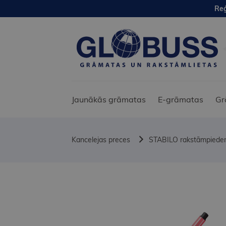
Reģ
Jaunākās grāmatas
E-grāmatas
Gr
Kancelejas preces
STABILO rakstāmpiede