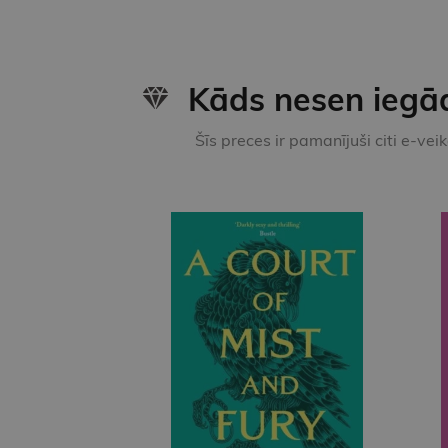
Kāds nesen iegā
Šīs preces ir pamanījuši citi e-vei