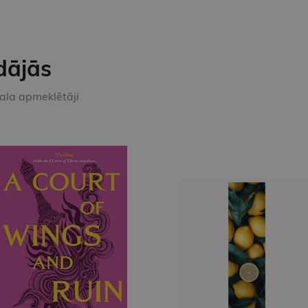
dājās
kala apmeklētāji