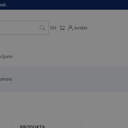
idi.
EN
Ienākt
cījumi
arkana
8
PRODUKTA