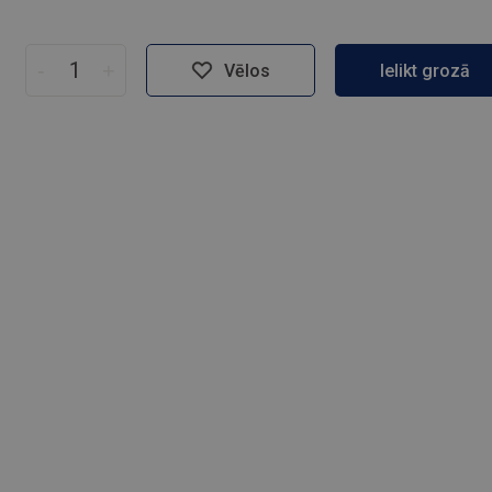
-
+
Vēlos
Ielikt grozā