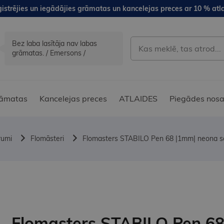
istrējies un iegādājies grāmatas un kancelejas preces ar 10 % atla
Bez laba lasītāja nav labas
grāmatas. / Emersons /
āmatas
Kancelejas preces
ATLAIDES
Piegādes nosa
rumi
Flomāsteri
Flomasters STABILO Pen 68 |1mm| neona s
Flomasters STABILO Pen 6