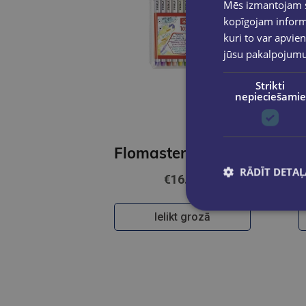
Mēs izmantojam sī
kopīgojam informā
kuri to var apvien
jūsu pakalpojum
Strikti
nepieciešamie
Flomasters-ota komplekts STABILO Pen 68 brush iepakojumā 10 krāsas
RĀDĪT DETAĻ
€16.95
Ielikt grozā