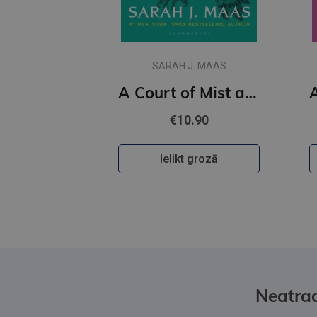
SARAH J. MAAS
A Court of Mist and Fury : 2
€10.90
Ielikt grozā
Neatrad