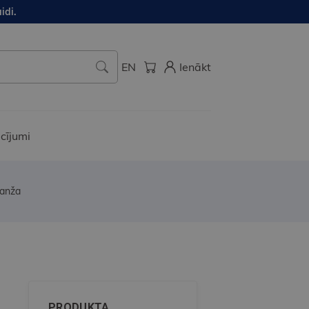
idi.
EN
Ienākt
cījumi
ranža
8
PRODUKTA