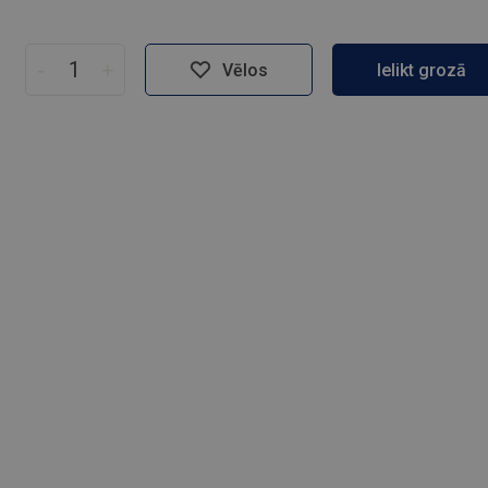
-
+
Vēlos
Ielikt grozā