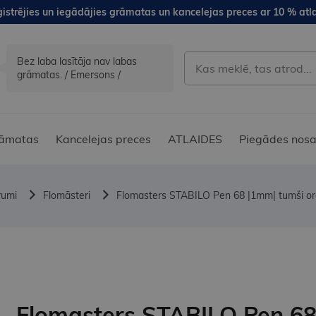
istrējies un iegādājies grāmatas un kancelejas preces ar 10 % atla
Bez laba lasītāja nav labas
grāmatas. / Emersons /
āmatas
Kancelejas preces
ATLAIDES
Piegādes nosa
rumi
Flomāsteri
Flomasters STABILO Pen 68 |1mm| tumši o
Flomasters STABILO Pen 6