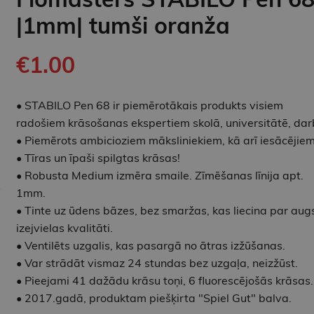
|1mm| tumši oranža
€1.00
• STABILO Pen 68 ir piemērotākais produkts visiem
radošiem krāsošanas ekspertiem skolā, universitātē, dar
• Piemērots ambicioziem māksliniekiem, kā arī iesācējiem
• Tīras un īpaši spilgtas krāsas!
• Robusta Medium izmēra smaile. Zīmēšanas līnija apt.
1mm.
• Tinte uz ūdens bāzes, bez smaržas, kas liecina par aug
izejvielas kvalitāti.
• Ventilēts uzgalis, kas pasargā no ātras izžūšanas.
• Var strādāt vismaz 24 stundas bez uzgaļa, neizžūst.
• Pieejami 41 dažādu krāsu toņi, 6 fluorescējošās krāsas.
• 2017.gadā, produktam piešķirta "Spiel Gut" balva.