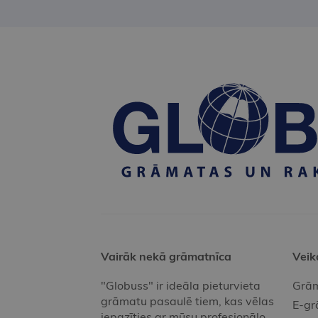
Vairāk nekā grāmatnīca
Veik
"Globuss" ir ideāla pieturvieta
Grām
grāmatu pasaulē tiem, kas vēlas
E-gr
iepazīties ar mūsu profesionālo,