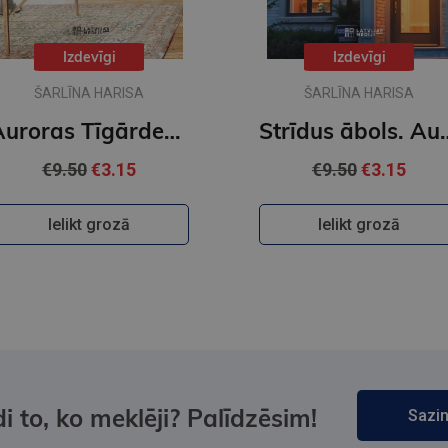
Izdevīgi
Izdevīgi
ŠARLĪNA HARISA
ŠARLĪNA HARISA
Auroras Tīgārdenas mistērijas. Slepkavība lasītāju klubā. Vakara detektīvs
Strīdus ābols. Auror
€9.50
€3.15
€9.50
€3.15
Ielikt grozā
Ielikt grozā
i to, ko meklēji? Palīdzēsim!
Sazin