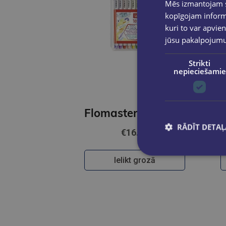
Mēs izmantojam sī
kopīgojam informā
kuri to var apvien
jūsu pakalpojum
Strikti
nepieciešamie
Flomasters-ota komplekts STABILO Pen 68 brush iepakojumā 10 krāsas
RĀDĪT DETAĻ
€16.95
Ielikt grozā