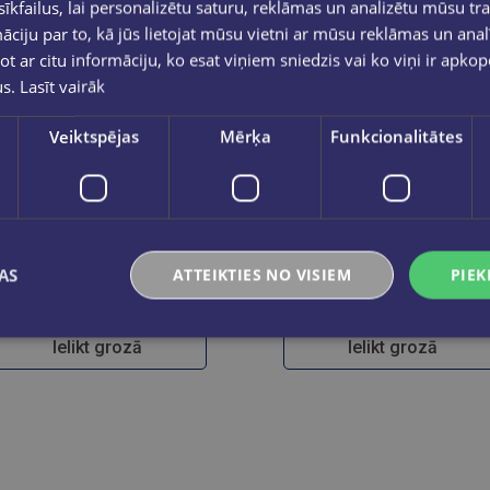
kfailus, lai personalizētu saturu, reklāmas un analizētu mūsu tra
ciju par to, kā jūs lietojat mūsu vietni ar mūsu reklāmas un anal
ot ar citu informāciju, ko esat viņiem sniedzis vai ko viņi ir apko
us.
Lasīt vairāk
Veiktspējas
Mērķa
Funkcionalitātes
STABILO point 88 18gb kartona iepakojumā
Flomasteri STABILO
AS
ATTEIKTIES NO VISIEM
PIEK
€15.95
€26.00
Ielikt grozā
Ielikt grozā