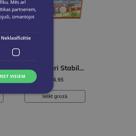
fiku. Mēs arī
ītikas partneriem,
pojuši, izmantojot
Neklasificētie
 Pen 68 | iepakojumā 30gab.
Flomasteri Stabilo POWER | 30 krāsas
RIST VISIEM
€14.95
Ielikt grozā