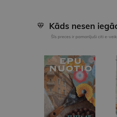
Kāds nesen iegā
Šīs preces ir pamanījuši citi e-vei