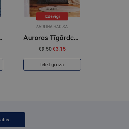
Izdevīgi
ŠARLĪNA HARISA
as Tīgārdenas mistērijas
Auroras Tīgārdenas mistērijas. Trīs istabas un līķis
€9.50
€3.15
Ielikt grozā
āties