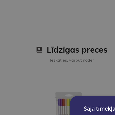
Līdzīgas preces
Ieskaties, varbūt noder
Šajā tīmekļa