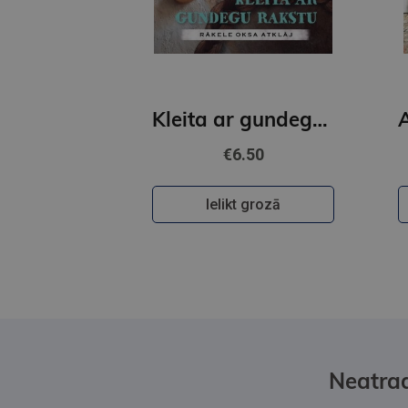
Kleita ar gundegu rakstu
€6.50
Ielikt grozā
Neatrad