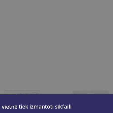
 vietnē tiek izmantoti sīkfaili