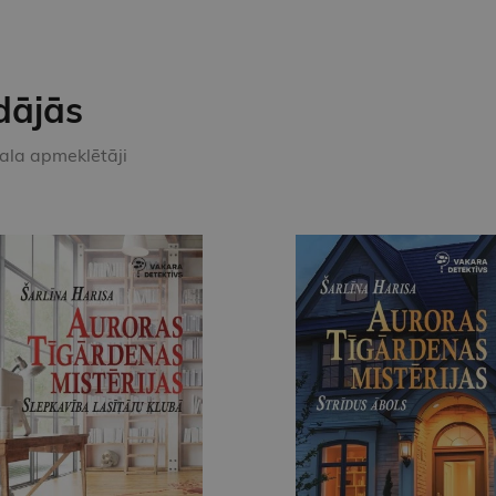
dājās
kala apmeklētāji