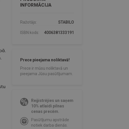
INFORMĀCIJA
Ražotājs:
STABILO
ISBN kods:
4006381333191
bā.
.
Prece pieejama noliktavā!
Prece ir mūsu noliktavā un
pieejama Jūsu pasūtījumam.
stu
Reģistrējies un saņem
10% atlaidi pilnas
cenas precēm.
Pasūtījumu apstrāde
notiek darba dienās.