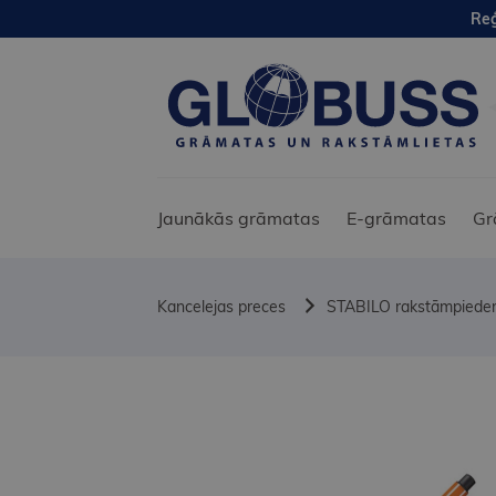
Reģ
Jaunākās grāmatas
E-grāmatas
Gr
Kancelejas preces
STABILO rakstāmpiede