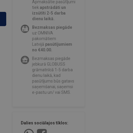
Apmaksātie pasūtījumi
tiek
apstrādāti un
izsūtīti 2-5 darba
dienu laikā.
Bezmaksas piegāde
uz OMNIVA
pakomātiem
Latvijā
pasūtījumiem
no €40.00.
Bezmaksas piegāde
jebkurā GLOBUSS
grāmatnīcā 1-5 darba
dienu laikā, kad
pasūtījums būs gatavs
saņemšanai, saņemsi
e-pastu un/ vai SMS.
Dalies sociālajos tīklos: