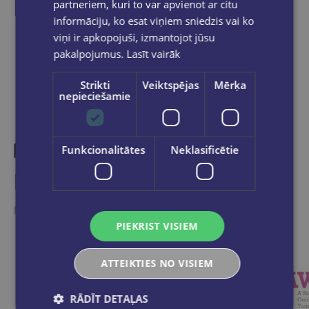
partneriem, kuri to var apvienot ar citu
informāciju, ko esat viņiem sniedzis vai ko
Dalies sociālajos tīklos:
viņi ir apkopojuši, izmantojot jūsu
pakalpojumus.
Lasīt vairāk
Strikti
Veiktspējas
Mērķa
nepieciešamie
Funkcionalitātes
Neklasificētie
Līdzīgas preces
Ieskaties, varbūt noder
PIEKRIST VISIEM
ATTEIKTIES NO VISIEM
RĀDĪT DETAĻAS