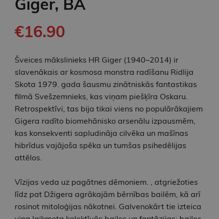
Giger, BA
€16.90
Šveices mākslinieks HR Giger (1940–2014) ir
slavenākais ar kosmosa monstra radīšanu Ridlija
Skota 1979. gada šausmu zinātniskās fantastikas
filmā Svešzemnieks, kas viņam piešķīra Oskaru.
Retrospektīvi, tas bija tikai viens no populārākajiem
Gigera radīto biomehānisko arsenālu izpausmēm,
kas konsekventi sapludināja cilvēka un mašīnas
hibrīdus vajājoša spēka un tumšas psihedēlijas
attēlos.
Vīzijas veda uz pagātnes dēmoniem. , atgriežoties
līdz pat Džigera agrākajām bērnības bailēm, kā arī
rosinot mitoloģijas nākotnei. Galvenokārt tie izteica
viņa laikmeta kolektīvās bailes un fantāzijas: bailes