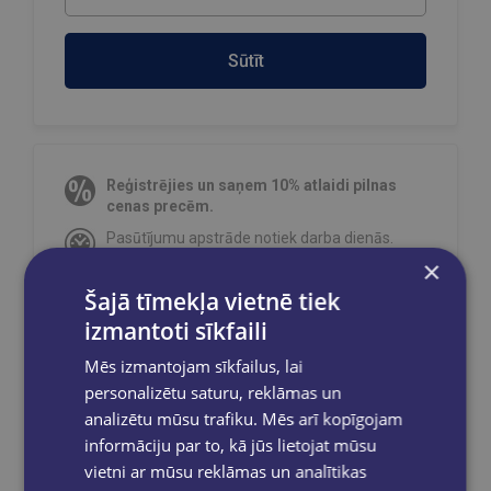
Sūtīt
Reģistrējies un saņem 10% atlaidi pilnas
cenas precēm.
Pasūtījumu apstrāde notiek darba dienās.
Apmaksātie pasūtījumi tiek
apstrādāti un
×
izsūtīti 2-5 darba dienu laikā.
Šajā tīmekļa vietnē tiek
Bezmaksas piegāde
uz OMNIVA
izmantoti sīkfaili
pakomātiem Latvijā
pasūtījumiem no €40.00.
Mēs izmantojam sīkfailus, lai
Bezmaksas piegāde jebkurā GLOBUSS
grāmatnīcā 1-5 darba dienu laikā, kad
personalizētu saturu, reklāmas un
pasūtījums būs gatavs saņemšanai, saņemsi
analizētu mūsu trafiku. Mēs arī kopīgojam
e-pastu un/ vai SMS.
informāciju par to, kā jūs lietojat mūsu
vietni ar mūsu reklāmas un analītikas