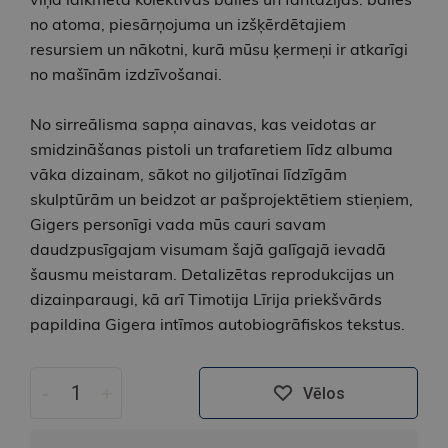
no atoma, piesārņojuma un izšķērdētajiem
resursiem un nākotni, kurā mūsu ķermeņi ir atkarīgi
no mašīnām izdzīvošanai.
No sirreālisma sapņa ainavas, kas veidotas ar
smidzināšanas pistoli un trafaretiem līdz albuma
vāka dizainam, sākot no giljotīnai līdzīgām
skulptūrām un beidzot ar pašprojektētiem stieņiem,
Gigers personīgi vada mūs cauri savam
daudzpusīgajam visumam šajā galīgajā ievadā
šausmu meistaram. Detalizētas reprodukcijas un
dizainparaugi, kā arī Timotija Līrija priekšvārds
papildina Gigera intīmos autobiogrāfiskos tekstus.
-
+
Vēlos