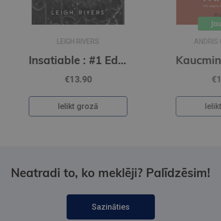
Jaunums
ANDRIS GRĪNBERGS
Insatiable : #1 Edge of Darkness series : delux paperback featuring exclusive character artwork
Kaucmindes pakavs
€12.50
Ielikt grozā
Neatradi to, ko meklēji? Palīdzēsim!
Sazināties