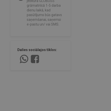
jebkurā GLOBUSS
grāmatnīcā 1-5 darba
dienu laikā, kad
pasūtījums būs gatavs
saņemšanai, saņemsi
e-pastu un/ vai SMS.
Dalies sociālajos tīklos: