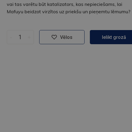
vai tas varētu būt katalizators, kas nepieciešams, lai
Mafuyu beidzot virzītos uz priekšu un pieņemtu lēmumu?
-
+
Vēlos
Ielikt grozā