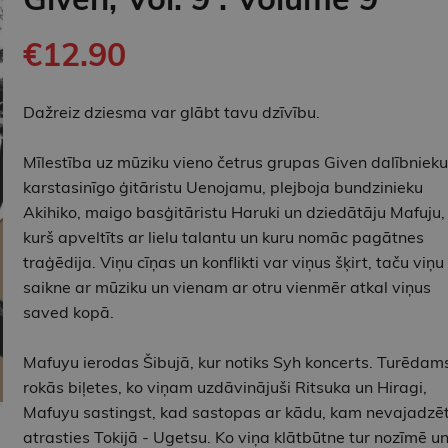
€12.90
Dažreiz dziesma var glābt tavu dzīvību.
Mīlestība uz mūziku vieno četrus grupas Given dalībnieku
karstasinīgo ģitāristu Uenojamu, plejboja bundzinieku
Akihiko, maigo basģitāristu Haruki un dziedātāju Mafuju,
kurš apveltīts ar lielu talantu un kuru nomāc pagātnes
traģēdija. Viņu cīņas un konflikti var viņus šķirt, taču viņu
saikne ar mūziku un vienam ar otru vienmēr atkal viņus
saved kopā.
Mafuyu ierodas Šibujā, kur notiks Syh koncerts. Turēdam
rokās biļetes, ko viņam uzdāvinājuši Ritsuka un Hiragi,
Mafuyu sastingst, kad sastopas ar kādu, kam nevajadzē
atrasties Tokijā - Ugetsu. Ko viņa klātbūtne tur nozīmē u