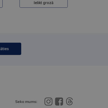
Ielikt grozā
āties
Seko mums: