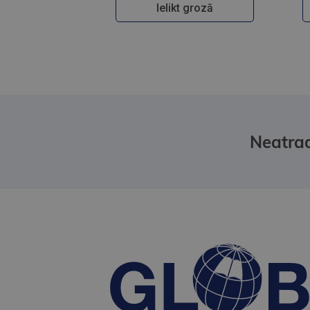
Ielikt grozā
Neatrad