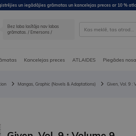
istrējies un iegādājies grāmatas un kancelejas preces ar 10 % atla
Bez laba lasītāja nav labas
grāmatas. / Emersons /
āmatas
Kancelejas preces
ATLAIDES
Piegādes nosa
tion
Mangas, Graphic (Novels & Adaptations)
Given, Vol. 9 :
Given, Vol. 9 : Volume 9