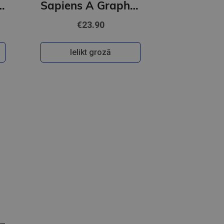
 Shadow and Bone Graphic Novel
Sapiens A Graphic History, Volume 1 : The Birth of Humankind
€23.90
Ielikt grozā