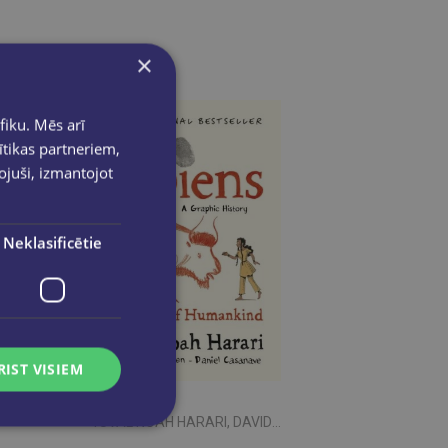
×
fiku. Mēs arī
ītikas partneriem,
pojuši, izmantojot
Neklasificētie
RIST VISIEM
YUVAL NOAH HARARI, DAVID
VANDERMEULEN