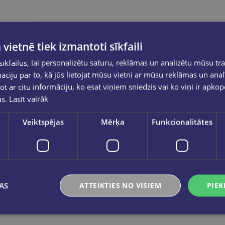
 vietnē tiek izmantoti sīkfaili
kfailus, lai personalizētu saturu, reklāmas un analizētu mūsu tra
ciju par to, kā jūs lietojat mūsu vietni ar mūsu reklāmas un anal
ot ar citu informāciju, ko esat viņiem sniedzis vai ko viņi ir apko
us.
Lasīt vairāk
Veiktspējas
Mērķa
Funkcionalitātes
AS
ATTEIKTIES NO VISIEM
PIEK
Pēdējais eks.
Pēdējais eks.
GARETH BROOKES, IZAAK
LEIGH BARDUGO
WALTON