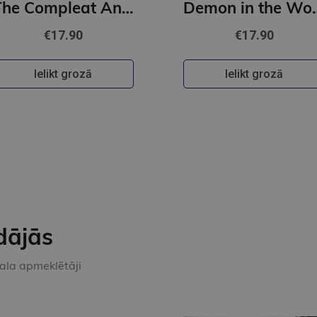
The Compleat Angler : A Graphic Adaptation
Demon in the Wood : A
€17.90
€17.90
Ielikt grozā
Ielikt grozā
dājās
kala apmeklētāji