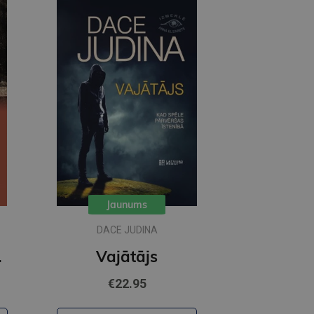
Jaunums
DACE JUDINA
avs
Vajātājs
€22.95