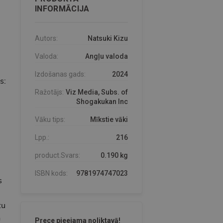
INFORMĀCIJA
Autors:
Natsuki Kizu
Valoda:
Angļu valoda
Izdošanas gads:
2024
s:
Ražotājs:
Viz Media, Subs. of
Shogakukan Inc
Vāku tips:
Mīkstie vāki
Lpp.:
216
product.Svars:
0.190 kg
ISBN kods:
9781974747023
s
tu
n
Prece pieejama noliktavā!