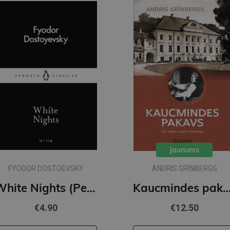
Jaunums
FYODOR DOSTOEVSKY
ANDRIS GRĪNBERGS
White Nights (Penguin Little Black Classics)
Kaucmindes pak
€4.90
€12.50