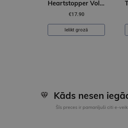
Heartstopper Volume 6 : The final chapter of the phenomenal graphic novel series
€17.90
Ielikt grozā
Kāds nesen iegā
Šīs preces ir pamanījuši citi e-vei