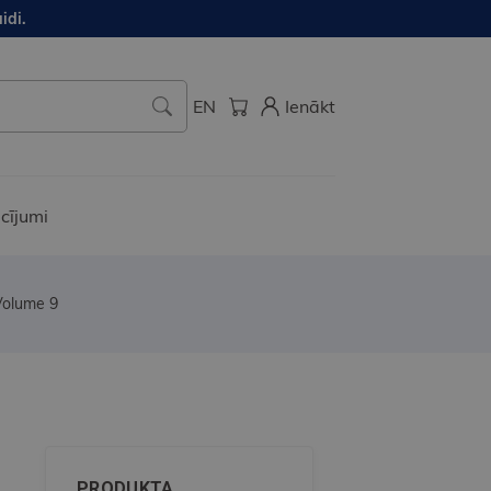
idi.
EN
Ienākt
cījumi
 Volume 9
PRODUKTA