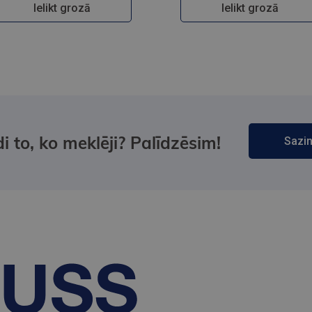
Ielikt grozā
Ielikt grozā
i to, ko meklēji? Palīdzēsim!
Sazin