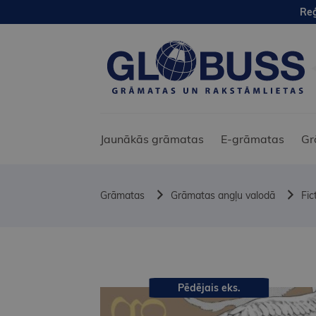
Reģ
Jaunākās grāmatas
E-grāmatas
Gr
Grāmatas
Grāmatas angļu valodā
Fic
Pēdējais eks.