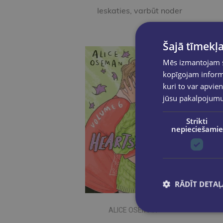
Ieskaties, varbūt noder
Šajā tīmekļa
Mēs izmantojam sī
kopīgojam informā
kuri to var apvien
jūsu pakalpojum
Strikti
nepieciešamie
RĀDĪT DETAĻ
ALICE OSEMAN