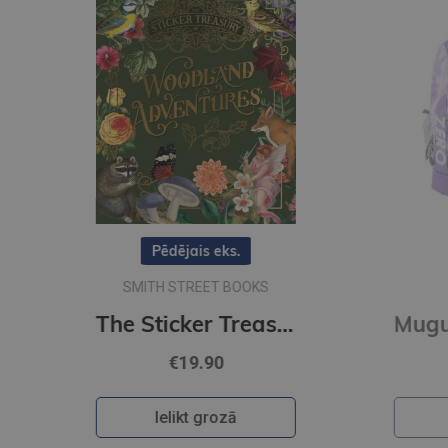
The Sticker Treasury of Woodland Adventures : An eclectic book of stickers for journaling, collaging
Mugursoma- Zero, anti-gravity, AGS, Flori, 43 x 29 x 21cm
€84.95
Ielikt grozā