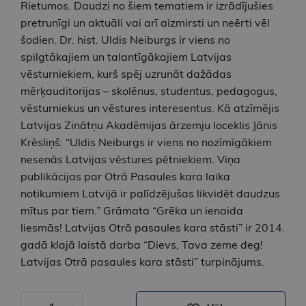
Rietumos. Daudzi no šiem tematiem ir izrādījušies
pretrunīgi un aktuāli vai arī aizmirsti un neērti vēl
šodien. Dr. hist. Uldis Neiburgs ir viens no
spilgtākajiem un talantīgākajiem Latvijas
vēsturniekiem, kurš spēj uzrunāt dažādas
mērķauditorijas – skolēnus, studentus, pedagogus,
vēsturniekus un vēstures interesentus. Kā atzīmējis
Latvijas Zinātņu Akadēmijas ārzemju loceklis Jānis
Krēsliņš: “Uldis Neiburgs ir viens no nozīmīgākiem
nesenās Latvijas vēstures pētniekiem. Viņa
publikācijas par Otrā Pasaules kara laika
notikumiem Latvijā ir palīdzējušas likvidēt daudzus
mītus par tiem.” Grāmata “Grēka un ienaida
liesmās! Latvijas Otrā pasaules kara stāsti” ir 2014.
gadā klajā laistā darba “Dievs, Tava zeme deg!
Latvijas Otrā pasaules kara stāsti” turpinājums.