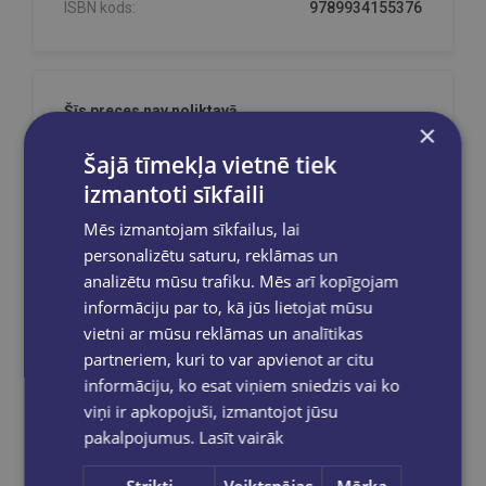
ISBN kods:
9789934155376
Šīs preces nav noliktavā
×
Atstājiet savu e-pastu un Jūs saņemsiet ziņu, tiklīdz
Šajā tīmekļa vietnē tiek
tā atkal būs pieejama!
izmantoti sīkfaili
Mēs izmantojam sīkfailus, lai
personalizētu saturu, reklāmas un
Sūtīt
analizētu mūsu trafiku. Mēs arī kopīgojam
informāciju par to, kā jūs lietojat mūsu
vietni ar mūsu reklāmas un analītikas
partneriem, kuri to var apvienot ar citu
informāciju, ko esat viņiem sniedzis vai ko
Reģistrējies un saņem 10% atlaidi pilnas
viņi ir apkopojuši, izmantojot jūsu
cenas precēm.
pakalpojumus.
Lasīt vairāk
Pasūtījumu apstrāde notiek darba dienās.
Apmaksātie pasūtījumi tiek
apstrādāti un