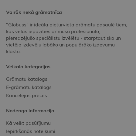
Vairāk nekā grāmatnīca
"Globuss" ir ideāla pieturvieta grāmatu pasaulē tiem,
kas vēlas iepazīties ar mūsu profesionālo,
pieredzējušo speciālistu izvēlētu - starptautisko un
vietējo izdevēju labāko un populārāko izdevumu
klāstu.
Veikala kategorijas
Grāmatu katalogs
E-grāmatu katalogs
Kancelejas preces
Noderīgā informācija
Kā veikt pasūtījumu
Iepirkšanās noteikumi