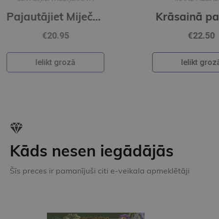
Pajautājiet Miječkai
Krāsainā pasaule
€22.50
Ielikt grozā
Kāds nesen iegādājās
Šīs preces ir pamanījuši citi e-veikala apmeklētāji