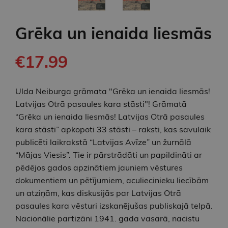
Grēka un ienaida liesmās
€17.99
Ulda Neiburga grāmata "Grēka un ienaida liesmās!
Latvijas Otrā pasaules kara stāsti"! Grāmatā
“Grēka un ienaida liesmās! Latvijas Otrā pasaules
kara stāsti” apkopoti 33 stāsti – raksti, kas savulaik
publicēti laikrakstā “Latvijas Avīze” un žurnālā
“Mājas Viesis”. Tie ir pārstrādāti un papildināti ar
pēdējos gados apzinātiem jauniem vēstures
dokumentiem un pētījumiem, aculiecinieku liecībām
un atziņām, kas diskusijās par Latvijas Otrā
pasaules kara vēsturi izskanējušas publiskajā telpā.
Nacionālie partizāni 1941. gada vasarā, nacistu