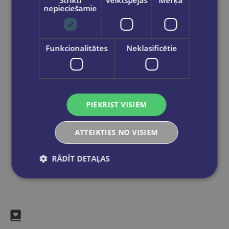
Strikti
Veiktspējas
Mērķa
izsūtīti 2-5 darba dienu laikā.
nepieciešamie
Bezmaksas piegāde
uz OMNIVA
pakomātiem Latvijā
pasūtījumiem no €40.00.
Bezmaksas piegāde jebkurā GLOBUSS
Funkcionalitātes
Neklasificētie
grāmatnīcā 1-5 darba dienu laikā, kad
pasūtījums būs gatavs saņemšanai, saņemsi
e-pastu un/ vai SMS.
PIEKRIST VISIEM
Dalies sociālajos tīklos:
ATTEIKTIES NO VISIEM
RĀDĪT DETAĻAS