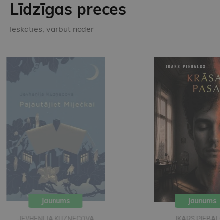
Līdzīgas preces
Ieskaties, varbūt noder
Jaunums
A
IKARS PIEBALGS