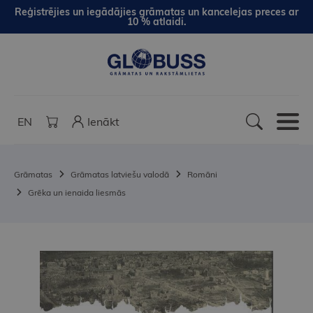
Reģistrējies un iegādājies grāmatas un kancelejas preces ar
10 % atlaidi.
EN
Ienākt
Grāmatas
Grāmatas latviešu valodā
Romāni
Grēka un ienaida liesmās