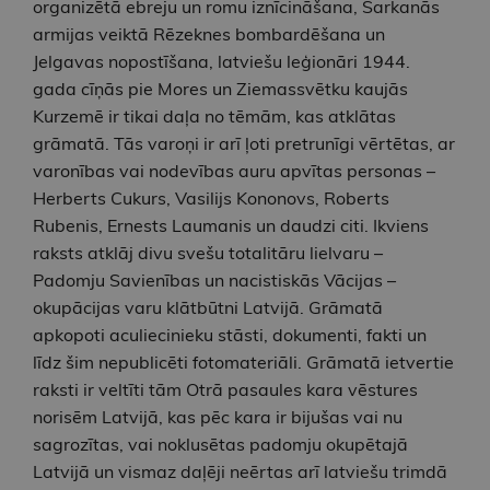
organizētā ebreju un romu iznīcināšana, Sarkanās
armijas veiktā Rēzeknes bombardēšana un
Jelgavas nopostīšana, latviešu leģionāri 1944.
gada cīņās pie Mores un Ziemassvētku kaujās
Kurzemē ir tikai daļa no tēmām, kas atklātas
grāmatā. Tās varoņi ir arī ļoti pretrunīgi vērtētas, ar
varonības vai nodevības auru apvītas personas –
Herberts Cukurs, Vasilijs Kononovs, Roberts
Rubenis, Ernests Laumanis un daudzi citi. Ikviens
raksts atklāj divu svešu totalitāru lielvaru –
Padomju Savienības un nacistiskās Vācijas –
okupācijas varu klātbūtni Latvijā. Grāmatā
apkopoti aculiecinieku stāsti, dokumenti, fakti un
līdz šim nepublicēti fotomateriāli. Grāmatā ietvertie
raksti ir veltīti tām Otrā pasaules kara vēstures
norisēm Latvijā, kas pēc kara ir bijušas vai nu
sagrozītas, vai noklusētas padomju okupētajā
Latvijā un vismaz daļēji neērtas arī latviešu trimdā