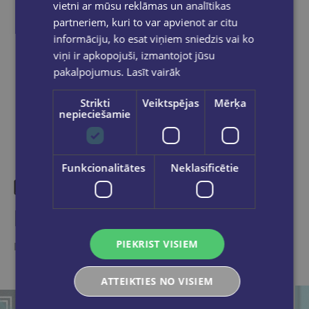
vietni ar mūsu reklāmas un analītikas
partneriem, kuri to var apvienot ar citu
informāciju, ko esat viņiem sniedzis vai ko
viņi ir apkopojuši, izmantojot jūsu
Dalies sociālajos tīklos:
pakalpojumus.
Lasīt vairāk
Strikti
Veiktspējas
Mērķa
nepieciešamie
Funkcionalitātes
Neklasificētie
Līdzīgas preces
PIEKRIST VISIEM
Ieskaties, varbūt noder
ATTEIKTIES NO VISIEM