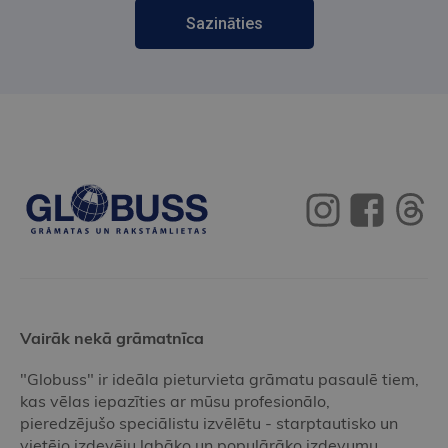
Sazināties
Vairāk nekā grāmatnīca
"Globuss" ir ideāla pieturvieta grāmatu pasaulē tiem,
kas vēlas iepazīties ar mūsu profesionālo,
pieredzējušo speciālistu izvēlētu - starptautisko un
vietējo izdevēju labāko un populārāko izdevumu