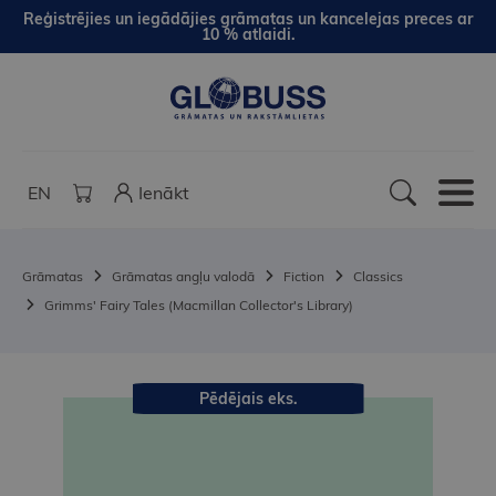
Reģistrējies un iegādājies grāmatas un kancelejas preces ar
10 % atlaidi.
EN
Ienākt
Grāmatas
Grāmatas angļu valodā
Fiction
Classics
Grimms' Fairy Tales (Macmillan Collector's Library)
Pēdējais eks.