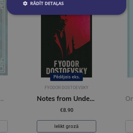
RĀDĪT DETAĻAS
Pēdējais eks.
FYODOR DOSTOEVSKY
onfucius : Illustrated Pocket Edition with Ribbon Marker
Notes from Underground : Gilded Pocket Edition (Arcturus Ornate Classics)
€8.90
Ielikt grozā