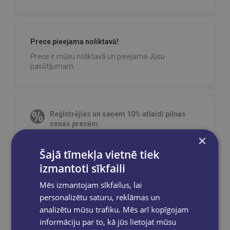
Prece pieejama noliktavā!
Prece ir mūsu noliktavā un pieejama Jūsu
pasūtījumam.
Reģistrējies un saņem 10% atlaidi pilnas
cenas precēm.
×
Pasūtījumu apstrāde notiek darba dienās.
Apmaksātie pasūtījumi tiek
apstrādāti un
Šajā tīmekļa vietnē tiek
izsūtīti 2-5 darba dienu laikā.
izmantoti sīkfaili
Bezmaksas piegāde
uz OMNIVA
pakomātiem Latvijā
pasūtījumiem no €40.00.
Mēs izmantojam sīkfailus, lai
personalizētu saturu, reklāmas un
Bezmaksas piegāde jebkurā GLOBUSS
grāmatnīcā 1-5 darba dienu laikā, kad
analizētu mūsu trafiku. Mēs arī kopīgojam
pasūtījums būs gatavs saņemšanai, saņemsi
informāciju par to, kā jūs lietojat mūsu
e-pastu un/ vai SMS.