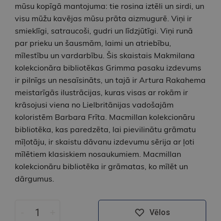
mūsu kopīgā mantojuma: tie rosina iztēli un sirdi, un
visu mūžu kavējas mūsu prāta aizmugurē. Viņi ir
smieklīgi, satraucoši, gudri un līdzjūtīgi. Viņi runā
par prieku un šausmām, laimi un atriebību,
mīlestību un vardarbību. Šis skaistais Makmilana
kolekcionāra bibliotēkas Grimma pasaku izdevums
ir pilnīgs un nesaīsināts, un tajā ir Artura Rakahema
meistarīgās ilustrācijas, kuras visas ar rokām ir
krāsojusi viena no Lielbritānijas vadošajām
koloristēm Barbara Frīta. Macmillan kolekcionāru
bibliotēka, kas paredzēta, lai pievilinātu grāmatu
mīļotāju, ir skaistu dāvanu izdevumu sērija ar ļoti
mīlētiem klasiskiem nosaukumiem. Macmillan
kolekcionāru bibliotēka ir grāmatas, ko mīlēt un
dārgumus.
-
+
Vēlos