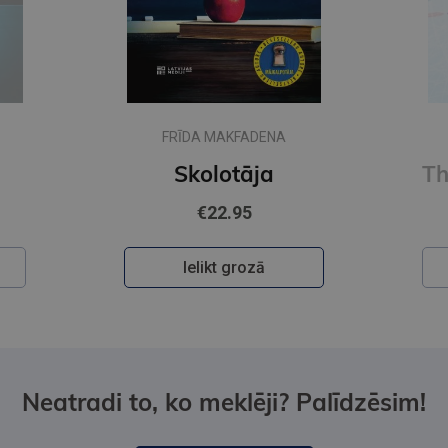
FRĪDA MAKFADENA
Skolotāja
€22.95
Ielikt grozā
Neatradi to, ko meklēji? Palīdzēsim!