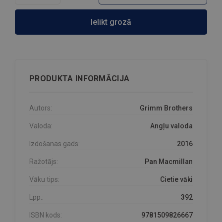
Ielikt grozā
PRODUKTA INFORMĀCIJA
Autors:
Grimm Brothers
Valoda:
Angļu valoda
Izdošanas gads:
2016
Ražotājs:
Pan Macmillan
Vāku tips:
Cietie vāki
Lpp.:
392
ISBN kods:
9781509826667